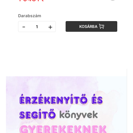
Darabszám
-
+
KOSÁRBA