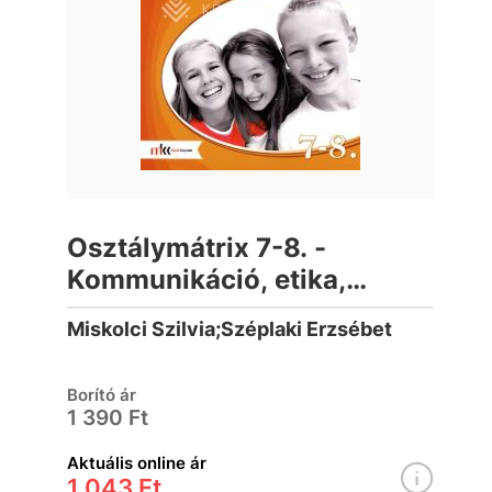
Osztálymátrix 7-8. -
Kommunikáció, etika,
etikett, gazdaság, életpálya
Miskolci Szilvia;Széplaki Erzsébet
feladatgyűjtemény
Borító ár
1 390 Ft
Aktuális online ár
1 043 Ft