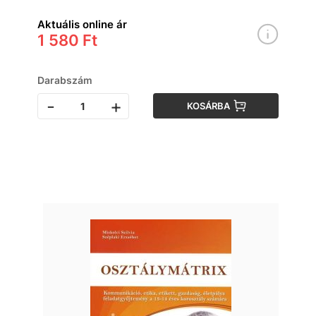
Aktuális online ár
1 580 Ft
Darabszám
-
+
KOSÁRBA