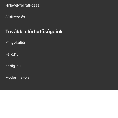
Hírlevél-feliratkozás
Sütikezelés
További elérhetőségeink
Könyvkultúra
kello.hu
pedig.hu
Modern Iskola
Készítette az
ALLWIN