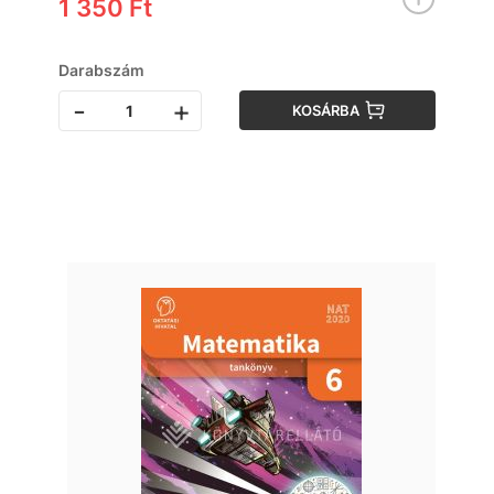
1 350 Ft
Darabszám
-
+
KOSÁRBA