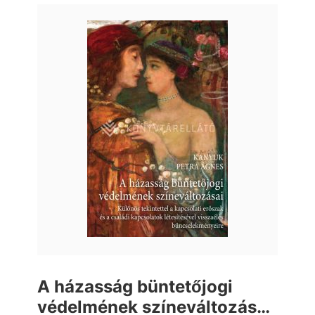
A házasság büntetőjogi
védelmének színeváltozásai