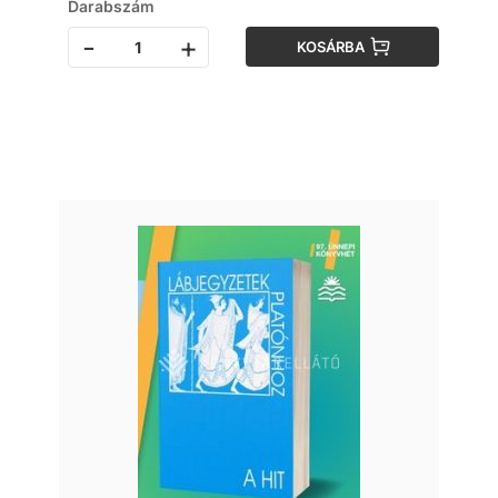
Darabszám
-
+
KOSÁRBA