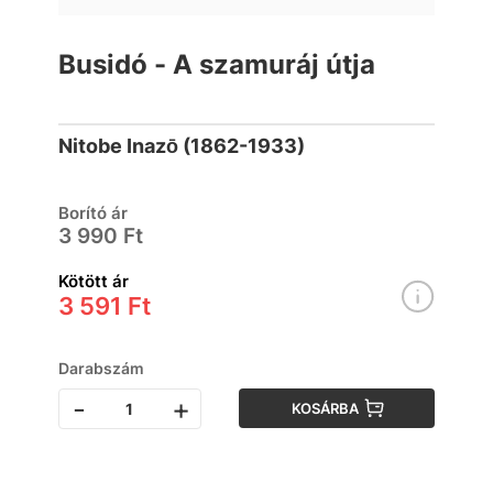
Busidó - A szamuráj útja
Nitobe Inazō (1862-1933)
Borító ár
3 990 Ft
Kötött ár
3 591 Ft
Darabszám
-
+
KOSÁRBA