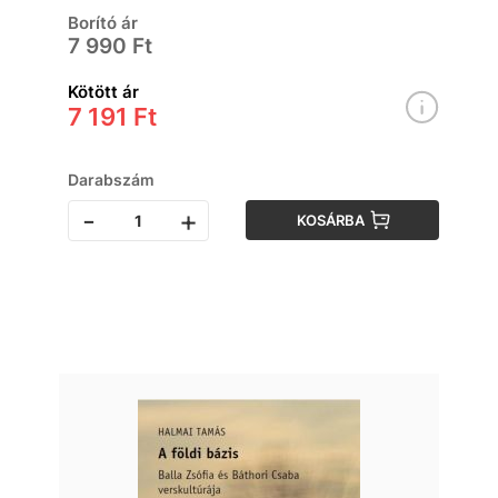
Borító ár
7 990 Ft
Kötött ár
7 191 Ft
Darabszám
-
+
KOSÁRBA