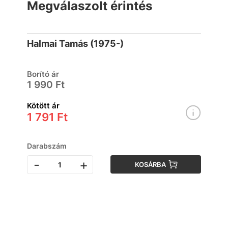
Megválaszolt érintés
Halmai Tamás (1975-)
Borító ár
1 990 Ft
Kötött ár
1 791 Ft
Darabszám
-
+
KOSÁRBA