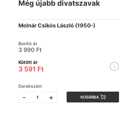
Még újabb divatszavak
Molnár Csikós László (1950-)
Borító ár
3 990 Ft
Kötött ár
3 591 Ft
Darabszám
-
+
KOSÁRBA