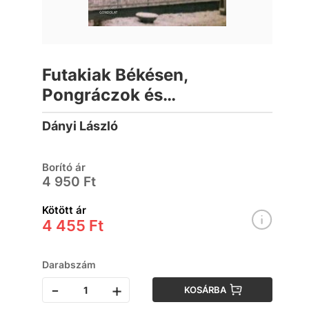
Futakiak Békésen,
Pongráczok és
Zlehovszkyak Békéscsabán
Dányi László
Borító ár
4 950 Ft
Kötött ár
4 455 Ft
Darabszám
-
+
KOSÁRBA