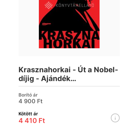
Krasznahorkai - Út a Nobel-
díjig - Ajándék
hangoskönyvvel
(Bookazine)
Borító ár
4 900 Ft
Kötött ár
4 410 Ft