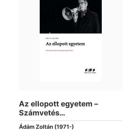
Az ellopott egyetem –
Számvetés
akadémiaiszabadság-
Ádám Zoltán (1971-)
keretben