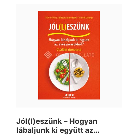
Jól(l)eszünk – Hogyan
lábaljunk ki együtt az