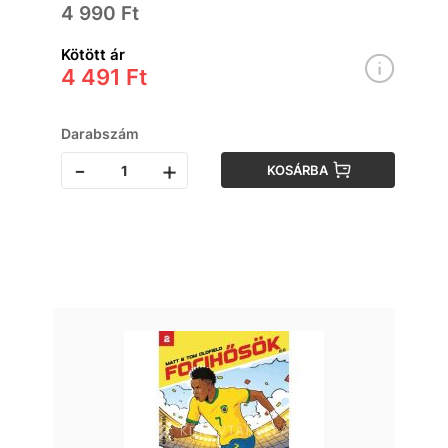
4 990 Ft
Kötött ár
4 491 Ft
Darabszám
-
+
KOSÁRBA