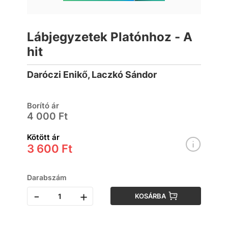
Lábjegyzetek Platónhoz - A
hit
Daróczi Enikő, Laczkó Sándor
Borító ár
4 000 Ft
Kötött ár
3 600 Ft
Darabszám
-
+
KOSÁRBA