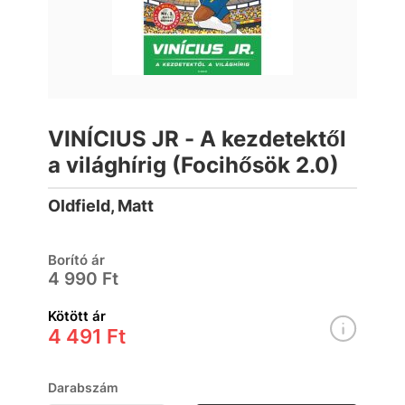
VINÍCIUS JR - A kezdetektől
a világhírig (Focihősök 2.0)
Oldfield, Matt
Borító ár
4 990 Ft
Kötött ár
4 491 Ft
Darabszám