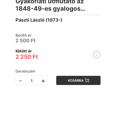
Gyakorlati útmutató az
1848-49-es gyalogos
hagyományőrzőknek
Pászti László (1973-)
Borító ár
2 500 Ft
Kötött ár
2 250 Ft
Darabszám
-
+
KOSÁRBA