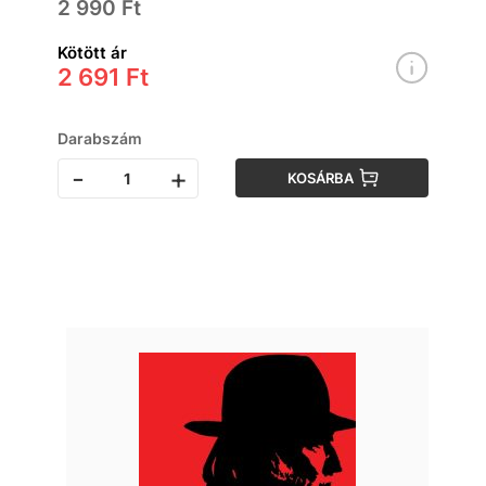
2 990 Ft
Kötött ár
2 691 Ft
Darabszám
-
+
KOSÁRBA