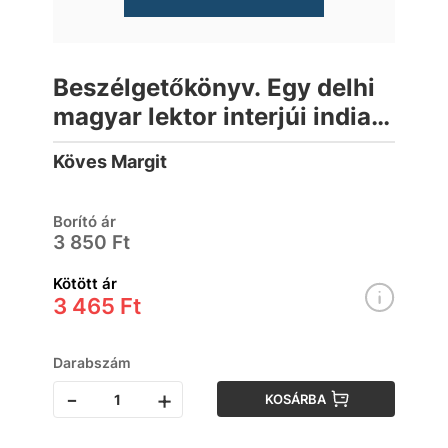
Beszélgetőkönyv. Egy delhi
magyar lektor interjúi indiai
egyetemistákkal
Köves Margit
Borító ár
3 850 Ft
Kötött ár
3 465 Ft
Darabszám
-
+
KOSÁRBA