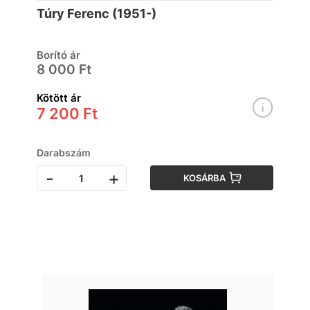
evészavarokból?
Túry Ferenc (1951-)
Borító ár
8 000 Ft
Kötött ár
7 200 Ft
Darabszám
-
+
KOSÁRBA