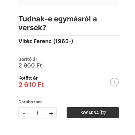
Tudnak-e egymásról a
versek?
Vitéz Ferenc (1965-)
Borító ár
2 900 Ft
Kötött ár
2 610 Ft
Darabszám
-
+
KOSÁRBA