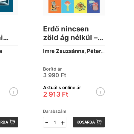
Erdő nincsen
i
zöld ág nélkül –
a jog
Szólások és
a
Imre Zsuzsánna, Péter Kinga
közmondások
Borító ár
3 990 Ft
Aktuális online ár
2 913 Ft
Darabszám
-
+
ÁRBA
KOSÁRBA