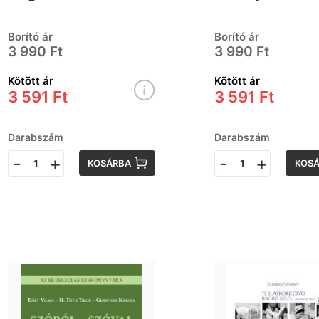
Borító ár
Borító ár
3 990 Ft
3 990 Ft
Kötött ár
Kötött ár
3 591 Ft
3 591 Ft
Darabszám
Darabszám
-
+
-
+
KOSÁRBA
KOS