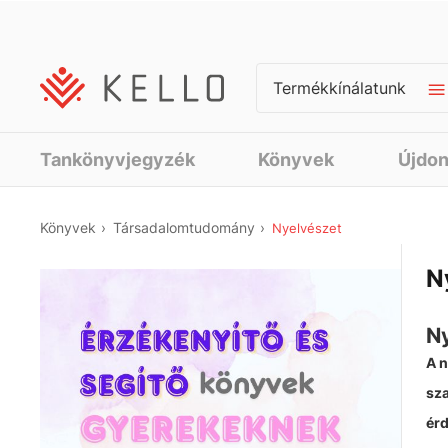
Termékkínálatunk
Tankönyvjegyzék
Könyvek
Újdo
Könyvek
Társadalomtudomány
Nyelvészet
N
N
A n
sza
érd