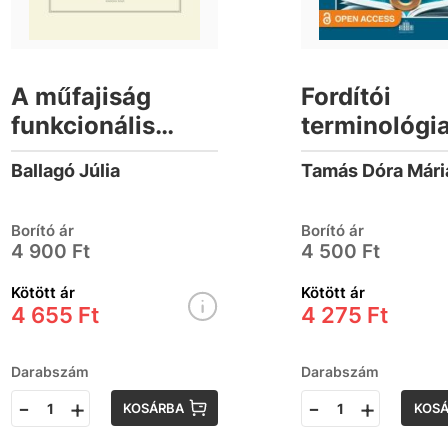
A műfajiság
Fordítói
funkcionális
terminológia
pragmatikai
adatbázisok 
Ballagó Júlia
Tamás Dóra Mári
vizsgálata
tükrében
receptes és
Borító ár
Borító ár
könyvértékelő
4 900 Ft
4 500 Ft
weboldalakon -
Kötött ár
Kötött ár
Nyelvtudományi
4 655 Ft
4 275 Ft
értekezések 174.
szám
Darabszám
Darabszám
-
+
-
+
KOSÁRBA
KOS