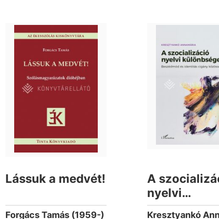
Lássuk a medvét!
A szocializá
nyelvi
különbségei
Forgács Tamás (1959-)
Kresztyankó An