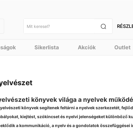
RÉSZL
nságok
Sikerlista
Akciók
Outlet
yelvészet
yelvészeti könyvek világa a nyelvek műkö
yelvészeti könyvek segítenek feltárni a nyelvek szerkezetét, fej
bályokat, kiejtést, szókincset és nyelvi jelenségeket különböző 
eklődik a kommunikáció, a nyelv és a gondolatok összefüggései i