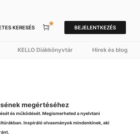
0
ETES KERESÉS
BEJELENTKEZÉS
KELLO Diákkönyvtár
Hírek és blog
désének megértéséhez
lődését és működését. Megismerheted a nyelvtani
kultúrákban. Inspiráló olvasmányok mindenkinek, aki
ránt.