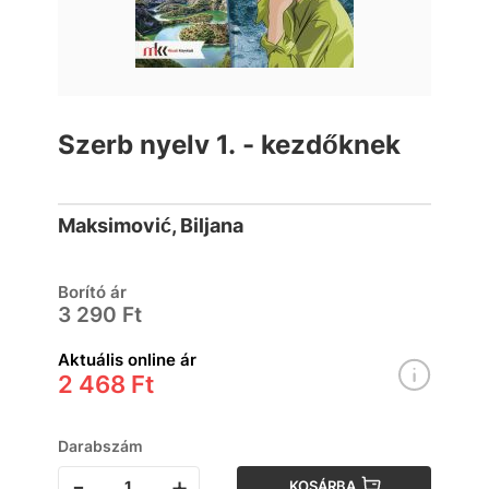
Szerb nyelv 1. - kezdőknek
Maksimović, Biljana
Borító ár
3 290 Ft
Aktuális online ár
2 468 Ft
Darabszám
-
+
KOSÁRBA