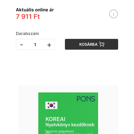
Aktuális online ár
7 911 Ft
Darabszám
-
+
KOSÁRBA