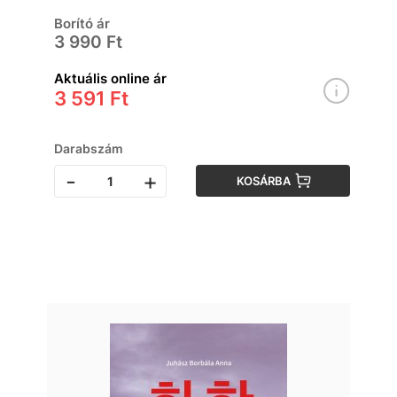
Borító ár
3 990 Ft
Aktuális online ár
3 591 Ft
Darabszám
-
+
KOSÁRBA