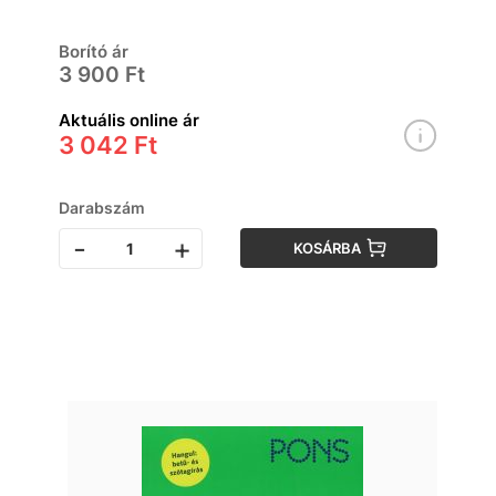
Borító ár
3 900 Ft
Aktuális online ár
3 042 Ft
Darabszám
-
+
KOSÁRBA