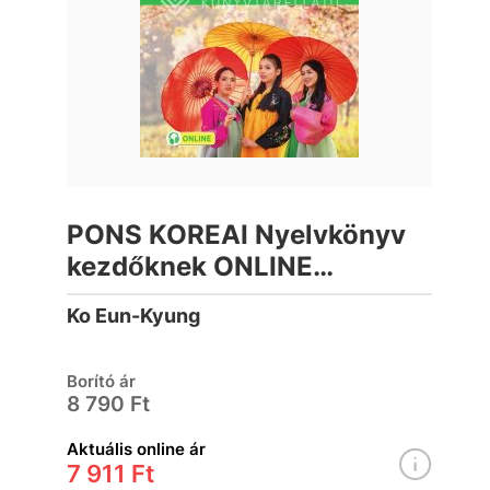
PONS KOREAI Nyelvkönyv
kezdőknek ONLINE
letölthető hanganyag
Ko Eun-Kyung
Borító ár
8 790 Ft
Aktuális online ár
7 911 Ft