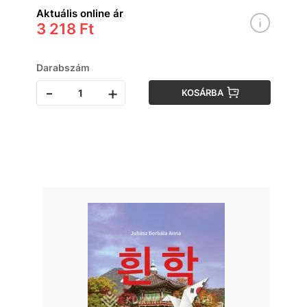
Aktuális online ár
3 218 Ft
Darabszám
-
+
KOSÁRBA