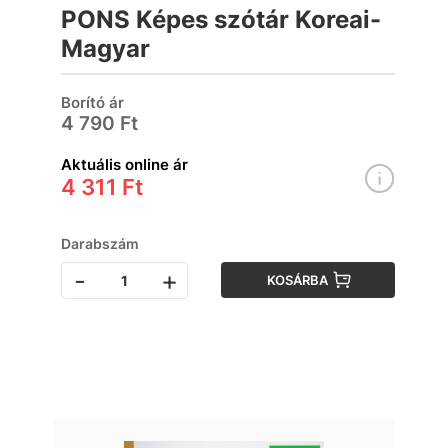
PONS Képes szótár Koreai-
Magyar
Borító ár
4 790 Ft
Aktuális online ár
4 311 Ft
Darabszám
-
+
KOSÁRBA