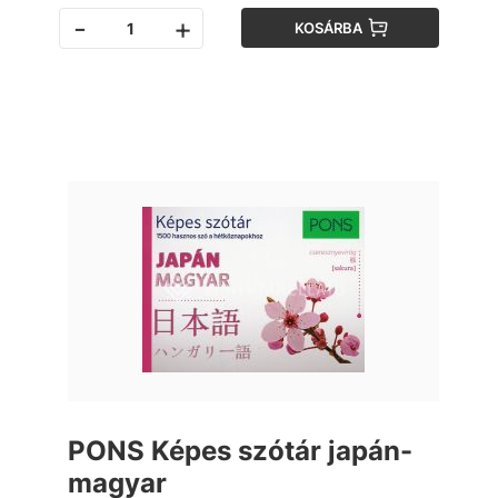
-
+
KOSÁRBA
PONS Képes szótár japán-
magyar