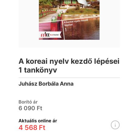
A koreai nyelv kezdő lépései
1 tankönyv
Juhász Borbála Anna
Borító ár
6 090 Ft
Aktuális online ár
4 568 Ft