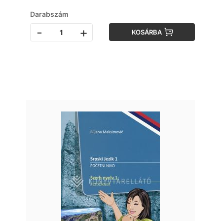
Darabszám
-
+
KOSÁRBA