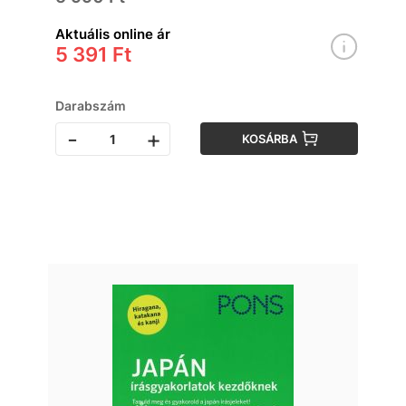
Aktuális online ár
5 391 Ft
Darabszám
-
+
KOSÁRBA