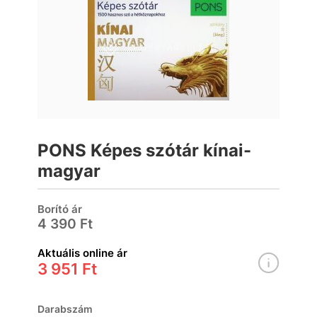
PONS Képes szótár kínai-
magyar
Borító ár
4 390 Ft
Aktuális online ár
3 951 Ft
Darabszám