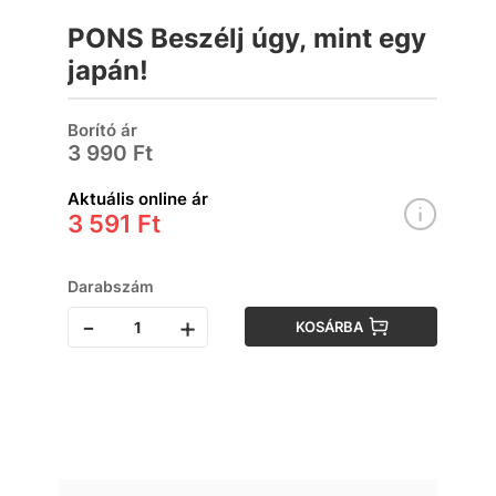
PONS Beszélj úgy, mint egy
japán!
Borító ár
3 990 Ft
Aktuális online ár
3 591 Ft
Darabszám
-
+
KOSÁRBA