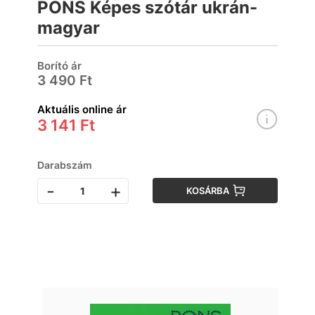
PONS Képes szótár ukrán-
magyar
Borító ár
3 490 Ft
Aktuális online ár
3 141 Ft
Darabszám
-
+
KOSÁRBA