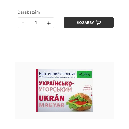
Darabszám
-
+
KOSÁRBA