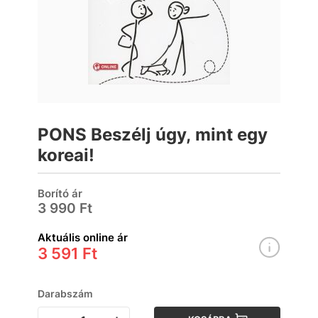
PONS Beszélj úgy, mint egy
koreai!
Borító ár
3 990 Ft
Aktuális online ár
3 591 Ft
Darabszám