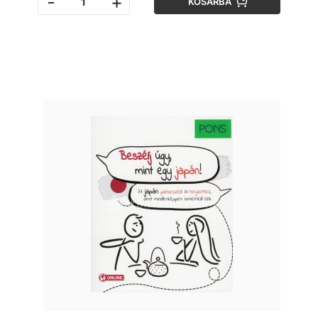
-
+
KOSÁRBA