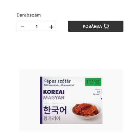
Darabszám
-
+
KOSÁRBA