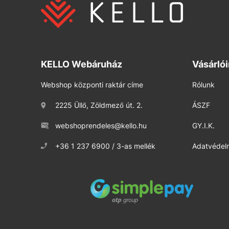
KELLO Webáruház
Vásárló
Webshop központi raktár címe
Rólunk
2225 Üllő, Zöldmező út. 2.
ÁSZF
webshoprendeles@kello.hu
GY.I.K.
+36 1 237 6900 / 3-as mellék
Adatvédelm