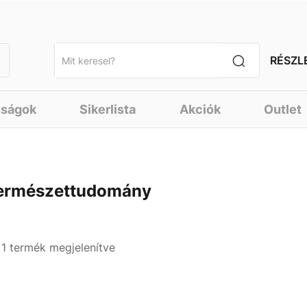
RÉSZL
nságok
Sikerlista
Akciók
Outlet
ermészettudomány
- 1 termék megjelenítve