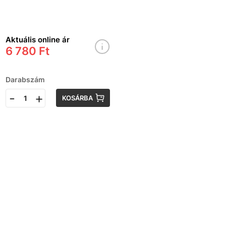
Aktuális online ár
6 780 Ft
Darabszám
-
+
KOSÁRBA