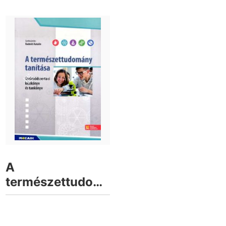
A
természettudomány
tanítása 5-12.
évfolyam