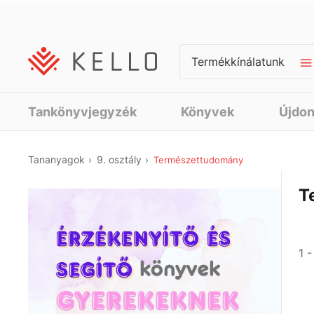
Termékkínálatunk
Tankönyvjegyzék
Könyvek
Újdo
Tananyagok
9. osztály
Természettudomány
T
1 