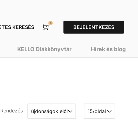
0
ETES KERESÉS
BEJELENTKEZÉS
KELLO Diákkönyvtár
Hírek és blog
Rendezés