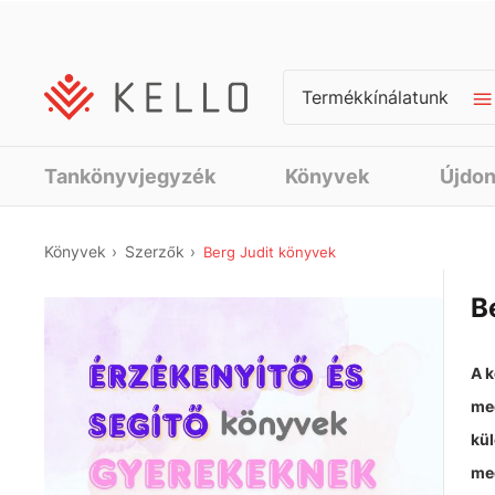
Termékkínálatunk
Tankönyvjegyzék
Könyvek
Újdo
Könyvek
Szerzők
Berg Judit könyvek
B
A k
meg
kül
meg