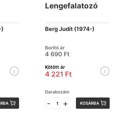
Lengefalatozó
-)
Berg Judit (1974-)
Borító ár
4 690 Ft
Kötött ár
4 221 Ft
Darabszám
-
+
ÁRBA
KOSÁRBA