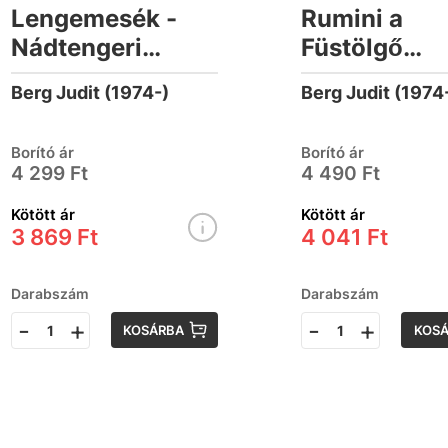
Lengemesék -
Rumini a
Nádtengeri
Füstölgő
rejtélyek
tengeren
Berg Judit (1974-)
Berg Judit (1974
Borító ár
Borító ár
4 299 Ft
4 490 Ft
Kötött ár
Kötött ár
3 869 Ft
4 041 Ft
Darabszám
Darabszám
-
+
-
+
KOSÁRBA
KOS