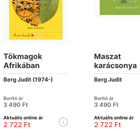
Tökmagok
Maszat
Afrikában
karácsonya
Berg Judit (1974-)
Berg Judit
Borító ár
Borító ár
3 490 Ft
3 490 Ft
Aktuális online ár
Aktuális online ár
2 722 Ft
2 722 Ft