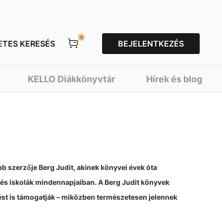
0
ETES KERESÉS
BEJELENTKEZÉS
KELLO Diákkönyvtár
Hírek és blog
b szerzője Berg Judit, akinek könyvei évek óta
és iskolák mindennapjaiban. A Berg Judit könyvek
ést is támogatják – miközben természetesen jelennek