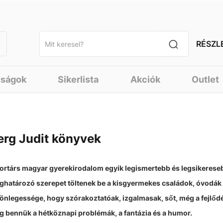
RÉSZL
nságok
Sikerlista
Akciók
Outlet
erg Judit könyvek
ortárs magyar gyerekirodalom egyik legismertebb és legsikereseb
határozó szerepet töltenek be a kisgyermekes családok, óvodák 
önlegessége, hogy szórakoztatóak, izgalmasak, sőt, még a fejlőd
 bennük a hétköznapi problémák, a fantázia és a humor.