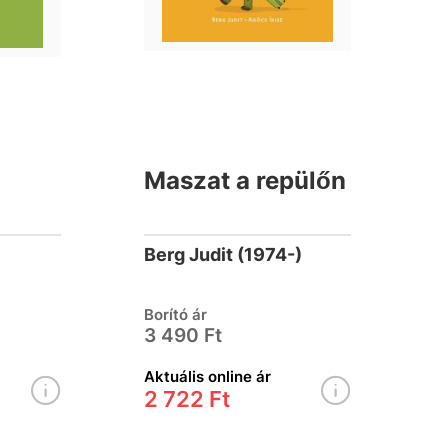
Maszat a repülőn
Berg Judit (1974-)
Borító ár
3 490 Ft
Aktuális online ár
2 722 Ft