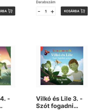
Darabszám
-
+
ÁRBA
KOSÁRBA
4. -
Vilkó és Lile 3. -
Szót fogadni