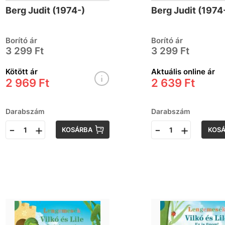
köszönni
sötétben
Berg Judit (1974-)
Berg Judit (1974
Borító ár
Borító ár
3 299 Ft
3 299 Ft
Kötött ár
Aktuális online ár
2 969 Ft
2 639 Ft
Darabszám
Darabszám
-
+
-
+
KOSÁRBA
KOS