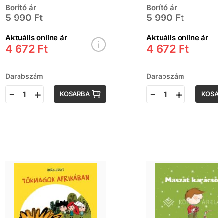
Borító ár
Borító ár
5 990 Ft
5 990 Ft
Aktuális online ár
Aktuális online ár
4 672 Ft
4 672 Ft
Darabszám
Darabszám
-
+
-
+
KOSÁRBA
KOS