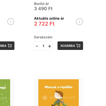
Borító ár
3 490 Ft
Aktuális online ár
2 722 Ft
Darabszám
-
+
ÁRBA
KOSÁRBA