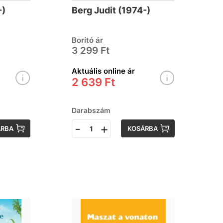
nehéz
-)
Berg Judit (1974-)
Borító ár
3 299 Ft
Aktuális online ár
2 639 Ft
Darabszám
-
+
ÁRBA
KOSÁRBA