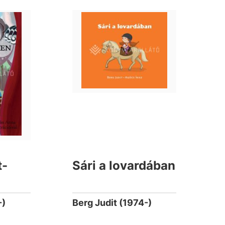
t-
Sári a lovardában
-)
Berg Judit (1974-)