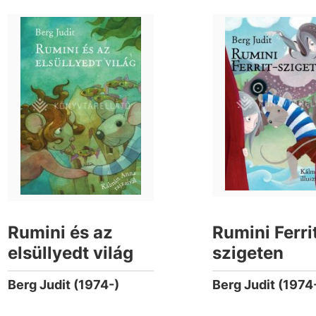
Rumini és az
Rumini Ferri
elsüllyedt világ
szigeten
Berg Judit (1974-)
Berg Judit (1974