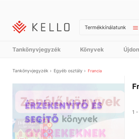
Termékkínálatunk
Tankönyvjegyzék
Könyvek
Újdo
Tankönyvjegyzék
Egyéb osztály
Francia
F
1 