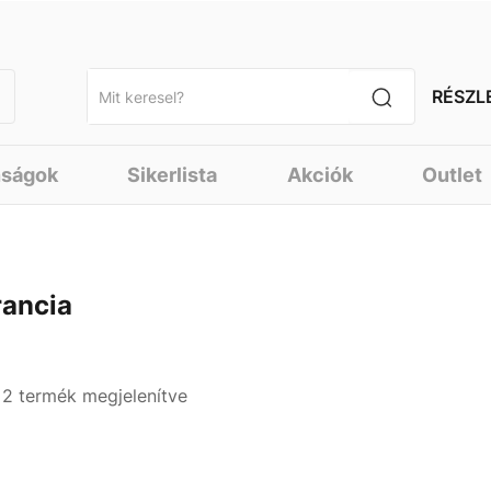
RÉSZL
nságok
Sikerlista
Akciók
Outlet
rancia
- 2 termék megjelenítve