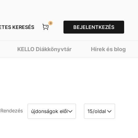
0
ETES KERESÉS
BEJELENTKEZÉS
KELLO Diákkönyvtár
Hírek és blog
Rendezés