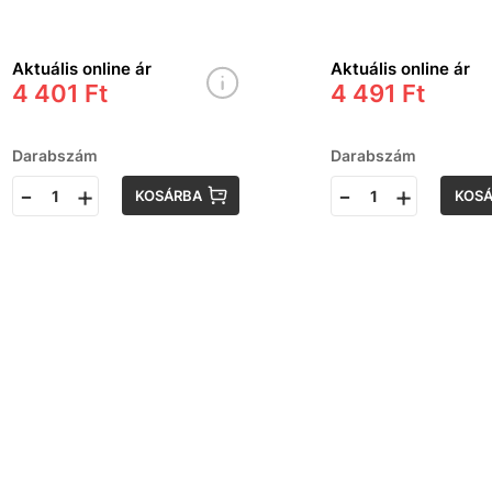
Aktuális online ár
Aktuális online ár
4 401 Ft
4 491 Ft
Darabszám
Darabszám
-
+
-
+
KOSÁRBA
KOS