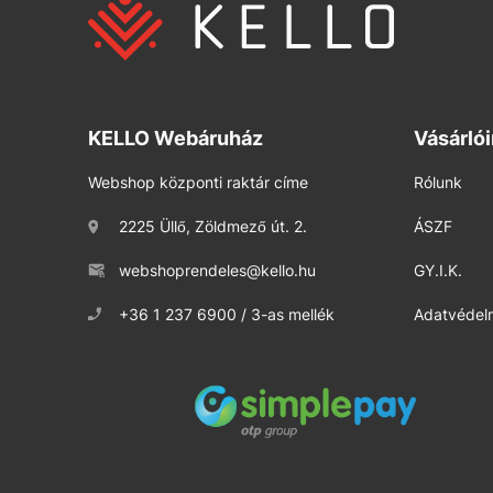
KELLO Webáruház
Vásárló
Webshop központi raktár címe
Rólunk
2225 Üllő, Zöldmező út. 2.
ÁSZF
webshoprendeles@kello.hu
GY.I.K.
+36 1 237 6900 / 3-as mellék
Adatvédelm