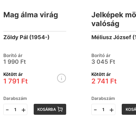
Mag álma virág
Jelképek mö
valóság
Zöldy Pál (1954-)
Borító ár
Borító ár
1 990 Ft
3 045 Ft
Kötött ár
Kötött ár
1 791 Ft
2 741 Ft
Darabszám
Darabszám
-
+
-
+
KOSÁRBA
KOS