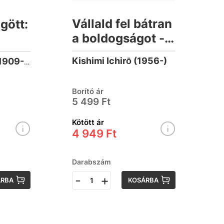
Vállald fel bátran
gött:
a boldogságot -
A japán
Kishimi Ichirō (1956-)
Méliusz József (1909-1995)
sikerkönyv,
amely
Borító ár
megmutatja,
5 499 Ft
hogy mi az igazi
Kötött ár
elégedettség
4 949 Ft
titka
Darabszám
-
+
ÁRBA
KOSÁRBA