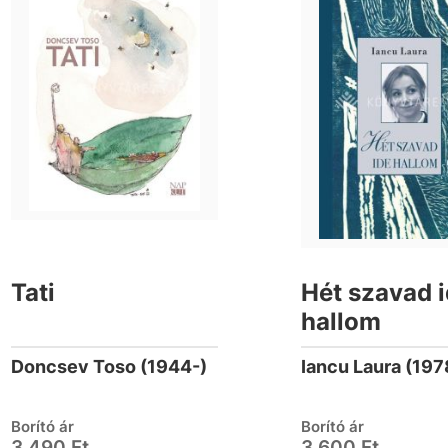
Tati
Hét szavad 
hallom
Doncsev Toso (1944-)
Iancu Laura (197
Borító ár
Borító ár
3 490 Ft
3 600 Ft