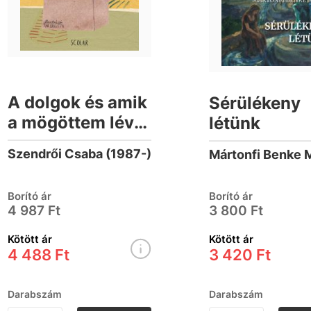
A dolgok és amik
Sérülékeny
a mögöttem lévő
létünk
dolgok mögött
Szendrői Csaba (1987-)
vannak
Borító ár
Borító ár
4 987 Ft
3 800 Ft
Kötött ár
Kötött ár
4 488 Ft
3 420 Ft
Darabszám
Darabszám