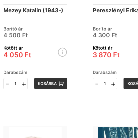
mert villam
Mezey Katalin (1943-)
Pereszlényi Erik
vagyok
Borító ár
Borító ár
4 500 Ft
4 300 Ft
Kötött ár
Kötött ár
4 050 Ft
3 870 Ft
Darabszám
Darabszám
-
+
-
+
KOSÁRBA
KOS