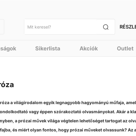
RÉSZL
nságok
Sikerlista
Akciók
Outlet
róza
róza a világirodalom egyik legnagyobb hagyományú műfaja, amely
ondolkodtató vagy éppen szórakoztató olvasmányokat. Akár a klas
nyben, a prózai művek világa végtelen lehetőséget tartogat az olv
ajba, és miért olyan fontos, hogy prózai műveket olvassunk? Az a