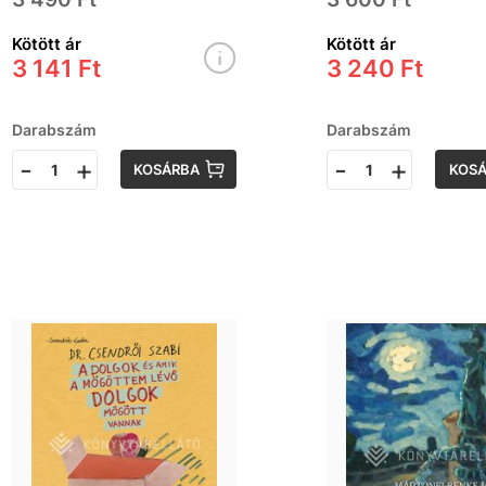
Kötött ár
Kötött ár
3 141 Ft
3 240 Ft
Darabszám
Darabszám
-
+
-
+
KOSÁRBA
KOS