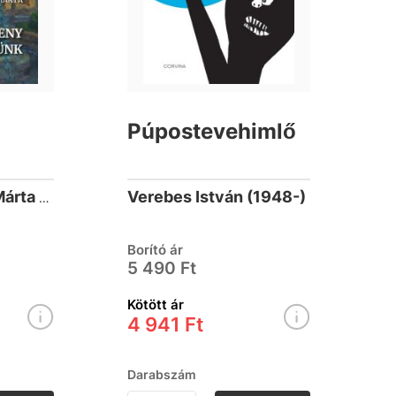
Púpostevehimlő
Verebes István (1948-)
Mártonfi Benke Márta (1958-)
Borító ár
5 490 Ft
Kötött ár
4 941 Ft
Darabszám