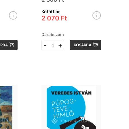
Kötött ár
2 070 Ft
Darabszám
-
+
ÁRBA
KOSÁRBA