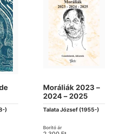
ide
Moráliák 2023 –
2024 – 2025
8-)
Talata József (1955-)
Borító ár
2 300 Ft