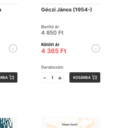
oson
szigetlakóknak
a
Géczi János (1954-)
Borító ár
4 850 Ft
Kötött ár
4 365 Ft
Darabszám
-
+
ÁRBA
KOSÁRBA