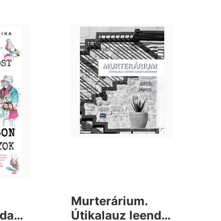
Murterárium.
dani,
Útikalauz leendő