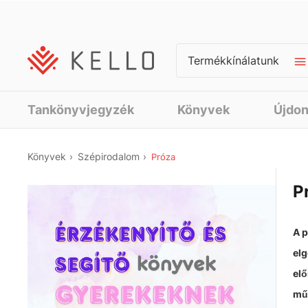
Termékkínálatunk
Tankönyvjegyzék
Könyvek
Újdo
Könyvek
Szépirodalom
Próza
P
A p
elg
elő
műf