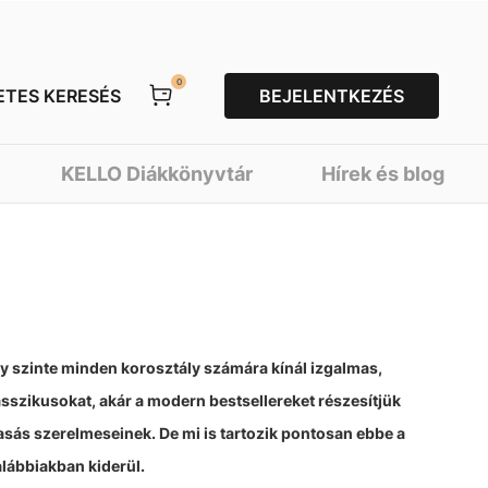
0
ETES KERESÉS
BEJELENTKEZÉS
KELLO Diákkönyvtár
Hírek és blog
 szinte minden korosztály számára kínál izgalmas,
szikusokat, akár a modern bestsellereket részesítjük
asás szerelmeseinek. De mi is tartozik pontosan ebbe a
lábbiakban kiderül.