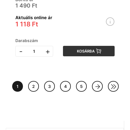
1 490 Ft
Aktuális online ár
1 118 Ft
Darabszám
-
+
KOSÁRBA
1
2
3
4
5