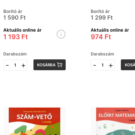
kötet
Borító ár
Borító ár
1 590 Ft
1 299 Ft
Aktuális online ár
Aktuális online ár
1 193 Ft
974 Ft
Darabszám
Darabszám
-
+
-
+
KOSÁRBA
KOS