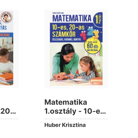
Matematika
,20-
1.osztály - 10-es,
20-as számkör -
Huber Krisztina
összeadás,
kivonás, bontás