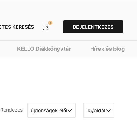
0
ETES KERESÉS
BEJELENTKEZÉS
KELLO Diákkönyvtár
Hírek és blog
Rendezés