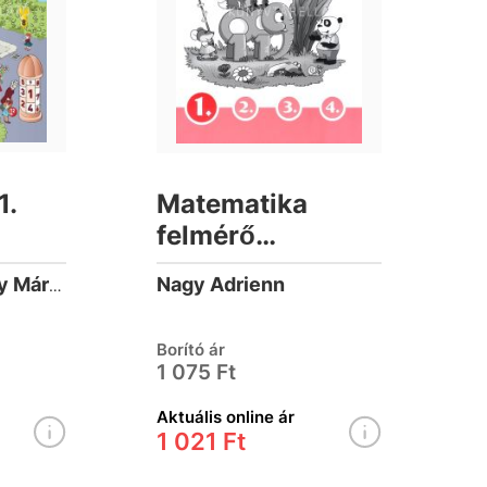
1.
Matematika
felmérő
feladatlapok 1.
Nagy Adrienn
Kuruczné Borbély Márta
osztály
Borító ár
1 075 Ft
Aktuális online ár
1 021 Ft