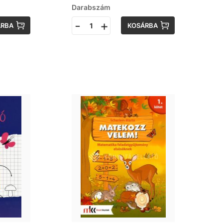
Darabszám
-
+
ÁRBA
KOSÁRBA