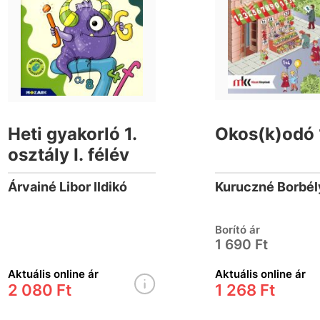
Heti gyakorló 1.
Okos(k)odó 
osztály I. félév
Árvainé Libor Ildikó
Borító ár
1 690 Ft
Aktuális online ár
Aktuális online ár
2 080 Ft
1 268 Ft