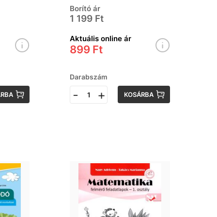
Borító ár
1 199 Ft
Aktuális online ár
899 Ft
Darabszám
-
+
ÁRBA
KOSÁRBA