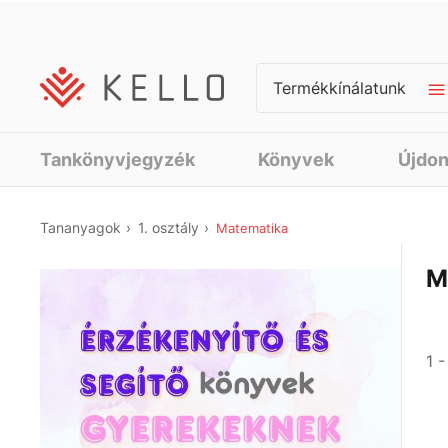
Termékkínálatunk
Tankönyvjegyzék
Könyvek
Újdo
Tananyagok
1. osztály
Matematika
M
1 