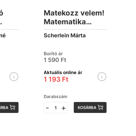
ó
Matekozz velem!
Matematika
nak
feladatgyűjtemény
yné
Scherlein Márta
elsősöknek 1.
kötet
Borító ár
1 590 Ft
Aktuális online ár
1 193 Ft
Darabszám
-
+
ÁRBA
KOSÁRBA