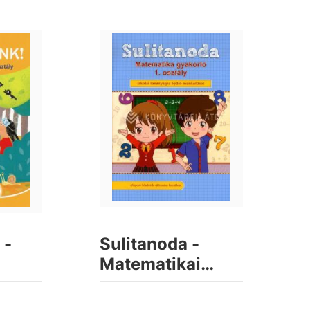
 -
Sulitanoda -
Matematikai
4.
gyakorló 1.
osztályosok