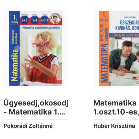
Ügyesedj,okosodj
Matematika
- Matematika 1.
1.oszt.10-es
osztály
as számkör
Pokorádi Zoltánné
Huber Krisztina