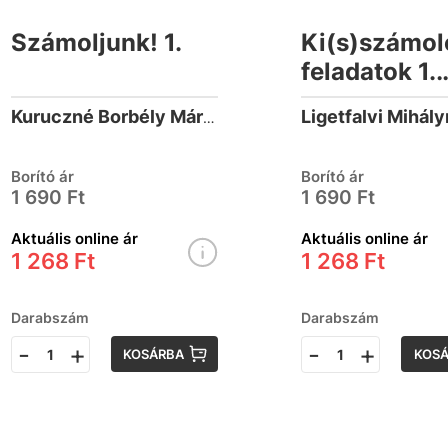
Számoljunk! 1.
Ki(s)számol
feladatok 1.
osztályosok
Ligetfalvi Mihál
Kuruczné Borbély Márta
Borító ár
Borító ár
1 690 Ft
1 690 Ft
Aktuális online ár
Aktuális online ár
1 268 Ft
1 268 Ft
Darabszám
Darabszám
-
+
-
+
KOSÁRBA
KOS