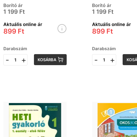
Borító ár
Borító ár
1 199 Ft
1 199 Ft
Aktuális online ár
Aktuális online ár
899 Ft
899 Ft
Darabszám
Darabszám
-
+
-
+
KOSÁRBA
KOS