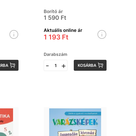
részére
Borító ár
1 590 Ft
Aktuális online ár
1 193 Ft
Darabszám
-
+
ÁRBA
KOSÁRBA