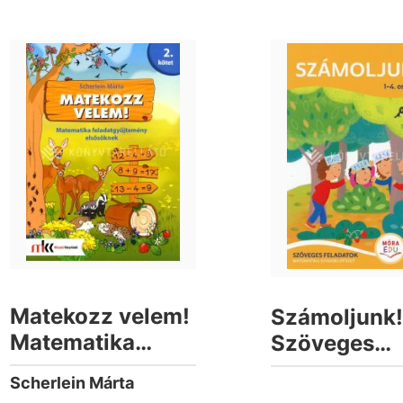
Matekozz velem!
Számoljunk!
Matematika
Szöveges
feladatgyűjtemény
feladatok 1-
Scherlein Márta
elsősöknek 2.
osztály