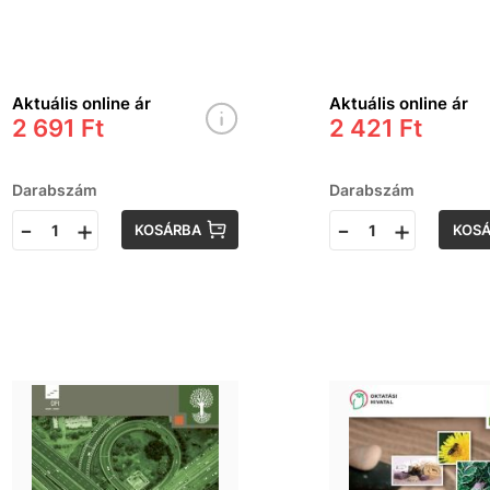
5. osztálya
számára
Aktuális online ár
Aktuális online ár
2 691 Ft
2 421 Ft
Darabszám
Darabszám
-
+
-
+
KOSÁRBA
KOS