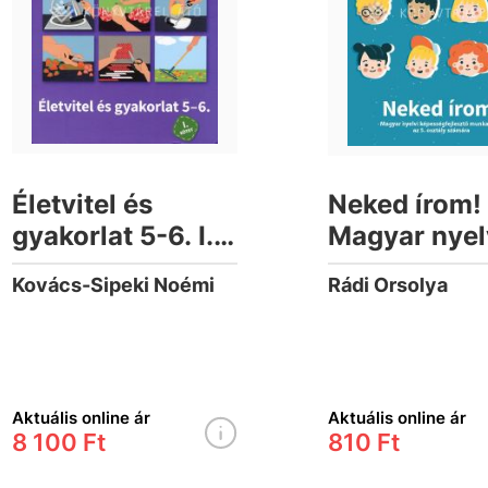
Életvitel és
Neked írom!
gyakorlat 5-6. I.
Magyar nyel
kötet
képességfej
Kovács-Sipeki Noémi
Rádi Orsolya
munkafüzet 
osztály szá
Aktuális online ár
Aktuális online ár
8 100 Ft
810 Ft