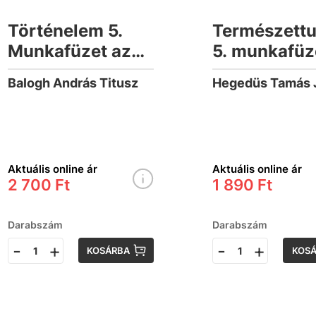
Történelem 5.
Természett
Munkafüzet az
5. munkafüz
általános iskolák
Balogh András Titusz
Hegedüs Tamás 
számára
Aktuális online ár
Aktuális online ár
2 700 Ft
1 890 Ft
Darabszám
Darabszám
-
+
-
+
KOSÁRBA
KOS