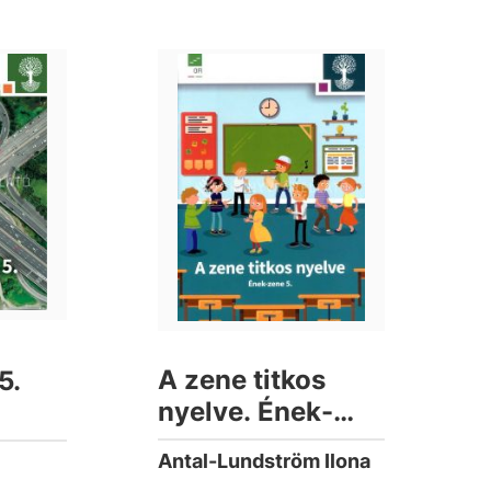
A zene titkos
5.
nyelve. Ének-
zene tankönyv 5.
Antal-Lundström Ilona