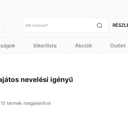
RÉSZL
nságok
Sikerlista
Akciók
Outlet
ajátos nevelési igényű
- 15 termék megjelenítve