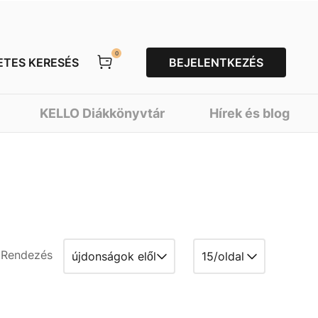
0
ETES KERESÉS
BEJELENTKEZÉS
KELLO Diákkönyvtár
Hírek és blog
Rendezés