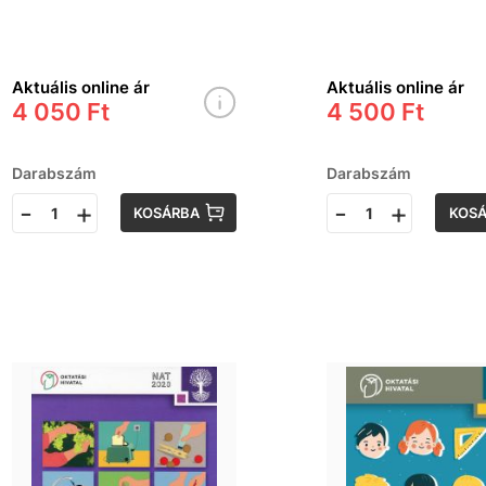
Aktuális online ár
Aktuális online ár
4 050 Ft
4 500 Ft
Darabszám
Darabszám
-
+
-
+
KOSÁRBA
KOS