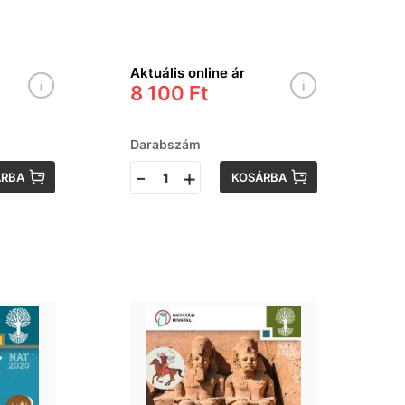
Aktuális online ár
8 100 Ft
Darabszám
-
+
ÁRBA
KOSÁRBA