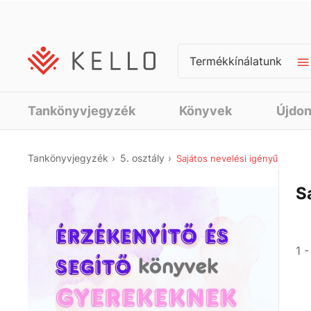
Termékkínálatunk
Tankönyvjegyzék
Könyvek
Újdo
Tankönyvjegyzék
5. osztály
Sajátos nevelési igényű
S
1 