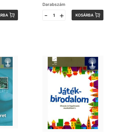
Darabszám
-
+
ÁRBA
KOSÁRBA