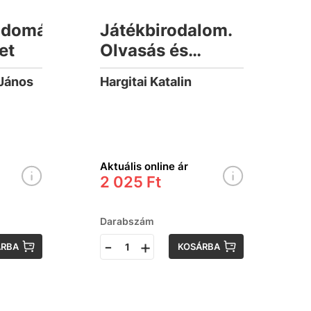
udomány
Játékbirodalom.
et
Olvasás és
fogalmazás
János
Hargitai Katalin
munkafüzet 5.
Aktuális online ár
2 025 Ft
Darabszám
-
+
ÁRBA
KOSÁRBA