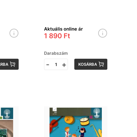
Aktuális online ár
1 890 Ft
Darabszám
-
+
ÁRBA
KOSÁRBA