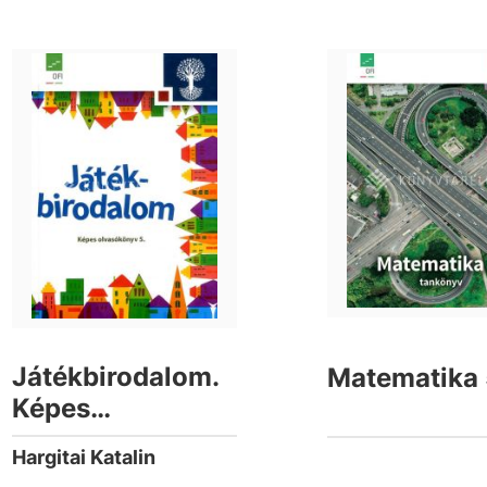
Játékbirodalom.
Matematika 
Képes
olvasókönyv az
Hargitai Katalin
általános iskola