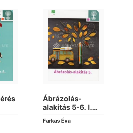
érés
Ábrázolás-
alakítás 5-6. I.
kötet
Farkas Éva