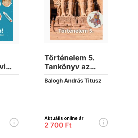
Történelem 5.
vi
Tankönyv az
lesztő
általános iskolák
Balogh András Titusz
az 5.
számára
mára
Aktuális online ár
2 700 Ft