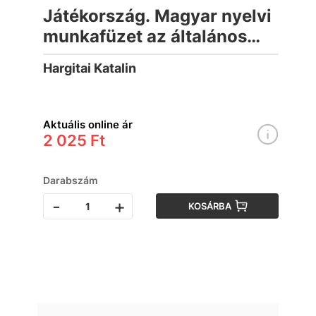
Játékország. Magyar nyelvi
munkafüzet az általános
iskola 4. osztálya számára
Hargitai Katalin
Aktuális online ár
2 025 Ft
Darabszám
-
+
KOSÁRBA