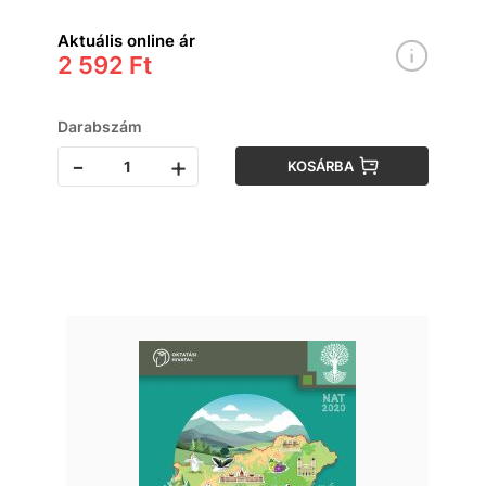
Aktuális online ár
2 592 Ft
Darabszám
-
+
KOSÁRBA