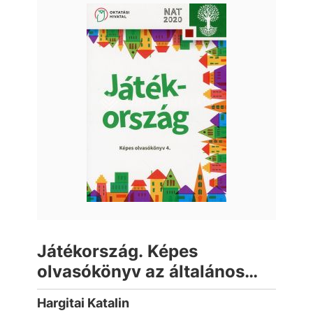
Játékország. Képes
olvasókönyv az általános
iskola 4. osztálya számára
Hargitai Katalin