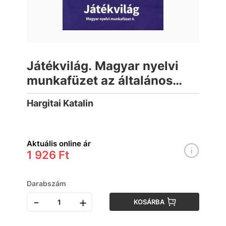
Játékvilág. Magyar nyelvi
munkafüzet az általános
iskola 4. osztálya számára
Hargitai Katalin
Aktuális online ár
1 926 Ft
Darabszám
-
+
KOSÁRBA