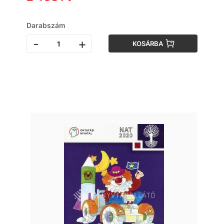
Darabszám
-
+
KOSÁRBA