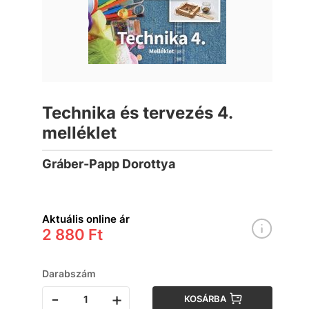
Technika és tervezés 4.
melléklet
Gráber-Papp Dorottya
Aktuális online ár
2 880 Ft
Darabszám
-
+
KOSÁRBA