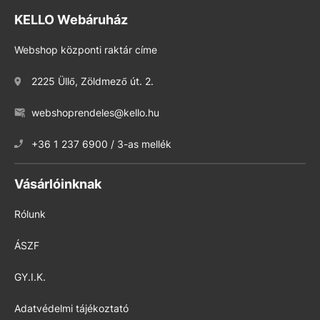
KELLO Webáruház
Webshop központi raktár címe
2225 Üllő, Zöldmező út. 2.
webshoprendeles@kello.hu
+36 1 237 6900 / 3-as mellék
Vásárlóinknak
Rólunk
ÁSZF
GY.I.K.
Adatvédelmi tájékoztató