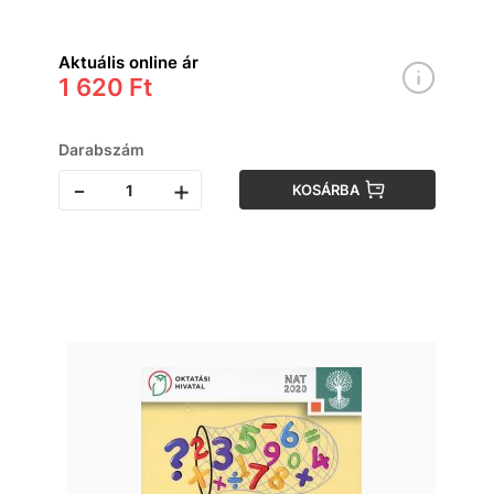
Aktuális online ár
1 620 Ft
Darabszám
-
+
KOSÁRBA