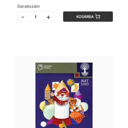
Darabszám
-
+
KOSÁRBA