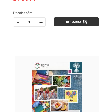
Darabszám
-
+
KOSÁRBA