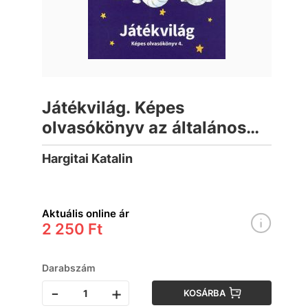
Játékvilág. Képes
olvasókönyv az általános
iskola 4. osztálya számára
Hargitai Katalin
Aktuális online ár
2 250 Ft
Darabszám
-
+
KOSÁRBA