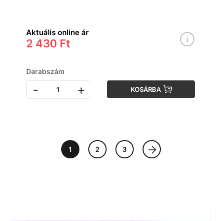
Aktuális online ár
2 430 Ft
Darabszám
-
+
KOSÁRBA
1
2
3