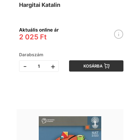
Hargitai Katalin
számára
Aktuális online ár
2 025 Ft
Darabszám
-
+
KOSÁRBA