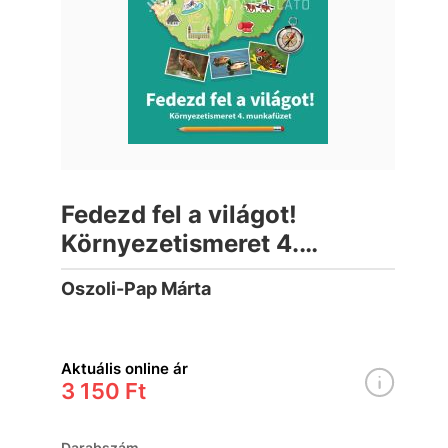
Fedezd fel a világot!
Környezetismeret 4.
munkafüzet
Oszoli-Pap Márta
Aktuális online ár
3 150 Ft
Darabszám