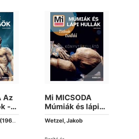
 Az
Mi MICSODA
k -
Múmiák és lápi
hullák - Titkok
Wetzel, Jakob
Schaller, Andrea (1966-)
k
tudói