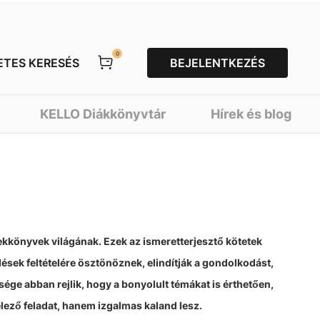
0
ETES KERESÉS
BEJELENTKEZÉS
KELLO Diákkönyvtár
Hírek és blog
ekkönyvek
világának. Ezek az ismeretterjesztő kötetek
sek feltételére ösztönöznek, elindítják a gondolkodást,
ége abban rejlik, hogy a bonyolult témákat is érthetően,
lező feladat, hanem izgalmas kaland lesz.