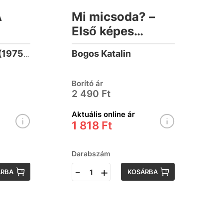
A
Mi micsoda? –
Első képes
szótáram
Bogos Katalin
Braun, Christina (1975-)
(lapozó)
Borító ár
2 490 Ft
Aktuális online ár
1 818 Ft
Darabszám
-
+
ÁRBA
KOSÁRBA