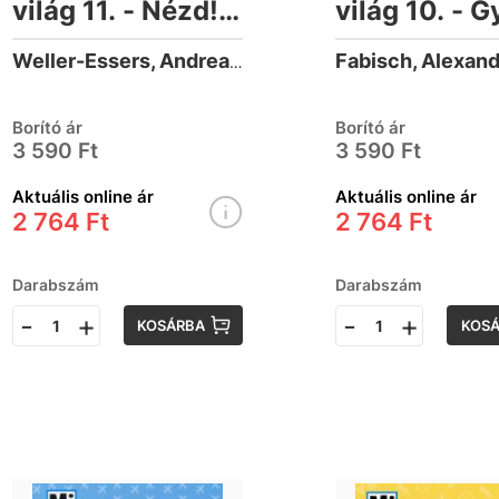
világ 11. - Nézd!
világ 10. - G
Markoló! - lapozó
mossunk fog
Fabisch, Alexan
Weller-Essers, Andrea (1977-)
lapozó
Borító ár
Borító ár
3 590 Ft
3 590 Ft
Aktuális online ár
Aktuális online ár
2 764 Ft
2 764 Ft
Darabszám
Darabszám
-
+
-
+
KOSÁRBA
KOS