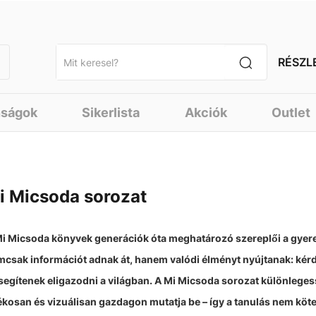
RÉSZL
nságok
Sikerlista
Akciók
Outlet
i Micsoda sorozat
Mi Micsoda könyvek generációk óta meghatározó szereplői a
gyer
csak információt adnak át, hanem valódi élményt nyújtanak: kérdé
segítenek eligazodni a világban. A Mi Micsoda sorozat különlegess
ékosan és vizuálisan gazdagon mutatja be – így a tanulás nem köte