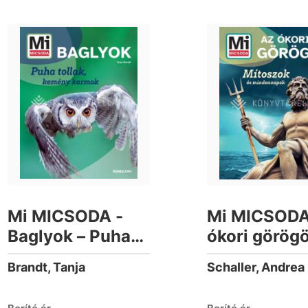
Mi MICSODA -
Mi MICSODA
Baglyok – Puha
ókori görögö
tollak, kemény
Mítoszok és
Brandt, Tanja
karmok
mindennapo