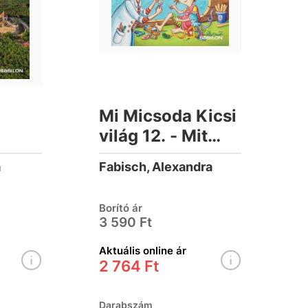
Mi Micsoda Kicsi
világ 12. - Mit
csinál a doktor
a
Fabisch, Alexandra
néni? - kihajtható
fülekkel
Borító ár
3 590 Ft
Aktuális online ár
2 764 Ft
Darabszám