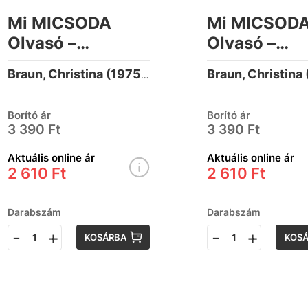
Mi MICSODA
Mi MICSOD
Olvasó –
Olvasó –
Természet
Vulkánok
Braun, Christina (1975-)
Borító ár
Borító ár
3 390 Ft
3 390 Ft
Aktuális online ár
Aktuális online ár
2 610 Ft
2 610 Ft
Darabszám
Darabszám
-
+
-
+
KOSÁRBA
KOS