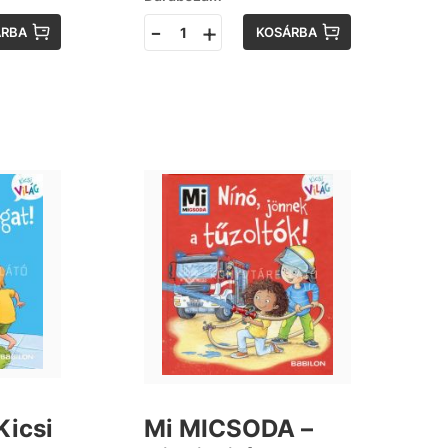
-
+
ÁRBA
KOSÁRBA
Kicsi
Mi MICSODA –