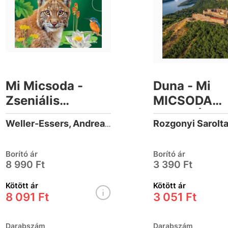
Mi Micsoda -
Duna - Mi
Zseniális
MICSODA
természet - A
OLVASÓ
Rozgonyi Sarolt
Weller-Essers, Andrea (1977-)
honos élővilág
szuperképességei
Borító ár
Borító ár
8 990 Ft
3 390 Ft
Kötött ár
Kötött ár
8 091 Ft
3 051 Ft
Darabszám
Darabszám