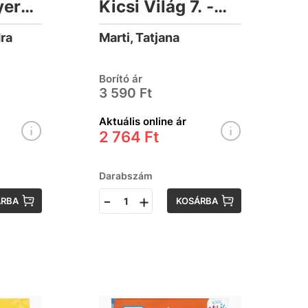
yere,
Kicsi Világ 7. -
at! -
Nínó, jönnek a
dra
Marti, Tatjana
tűzoltók!
Borító ár
3 590 Ft
Aktuális online ár
2 764 Ft
Darabszám
-
+
ÁRBA
KOSÁRBA