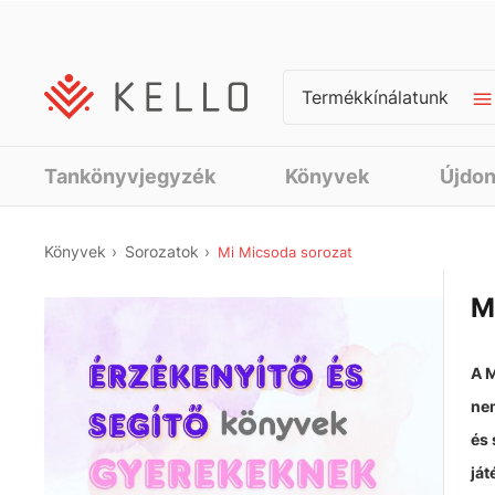
Termékkínálatunk
Tankönyvjegyzék
Könyvek
Újdo
Könyvek
Sorozatok
Mi Micsoda sorozat
M
A 
nem
és 
ját