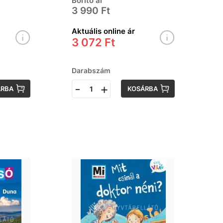
Borító ár
3 990 Ft
Aktuális online ár
3 072 Ft
Darabszám
-
+
ÁRBA
KOSÁRBA