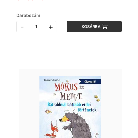
Darabszám
-
+
KOSÁRBA