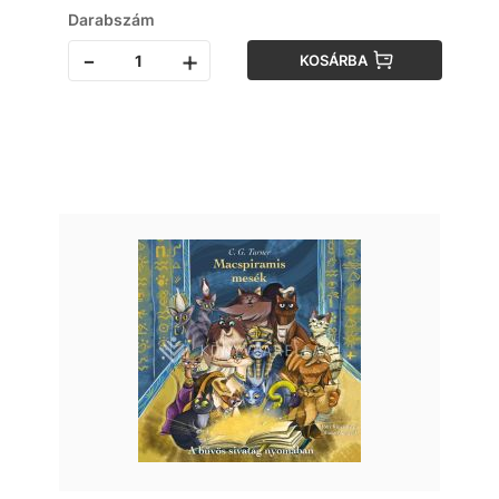
Darabszám
-
+
KOSÁRBA