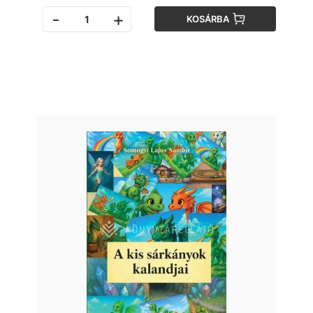
-
+
KOSÁRBA