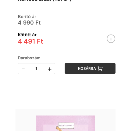
Borító ár
4 990 Ft
Kötött ár
4 491 Ft
Darabszám
-
+
KOSÁRBA