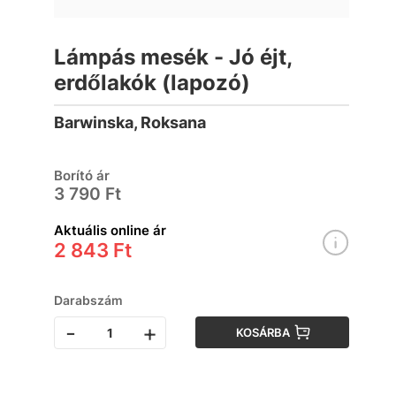
Lámpás mesék - Jó éjt,
erdőlakók (lapozó)
Barwinska, Roksana
Borító ár
3 790 Ft
Aktuális online ár
2 843 Ft
Darabszám
-
+
KOSÁRBA