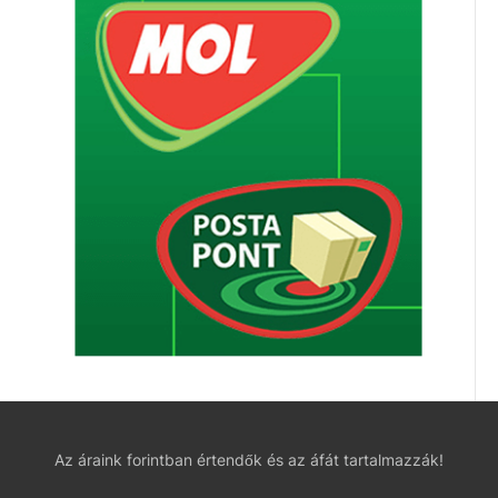
Az áraink forintban értendők és az áfát tartalmazzák!