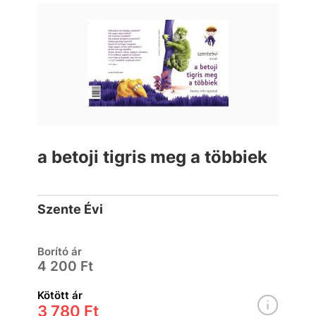
a betoji tigris meg a többiek
Szente Évi
Borító ár
4 200 Ft
Kötött ár
3 780 Ft