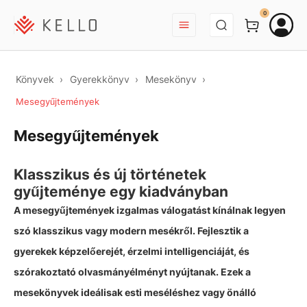
BEJELENTKEZÉS
0
Könyvek
Gyerekkönyv
Mesekönyv
Mesegyűjtemények
Mesegyűjtemények
Klasszikus és új történetek
gyűjteménye egy kiadványban
A mesegyűjtemények izgalmas válogatást kínálnak legyen
szó klasszikus vagy modern mesékről. Fejlesztik a
gyerekek képzelőerejét, érzelmi intelligenciáját, és
szórakoztató olvasmányélményt nyújtanak. Ezek a
mesekönyvek
ideálisak esti meséléshez vagy önálló