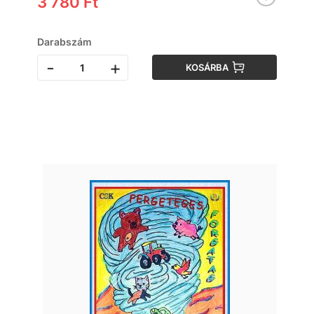
3 780 Ft
Darabszám
-
+
KOSÁRBA