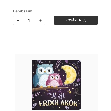
Darabszám
-
+
KOSÁRBA