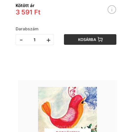
Kötött ár
3 591 Ft
Darabszám
-
+
KOSÁRBA