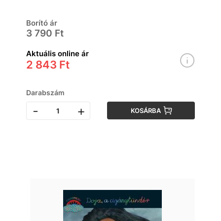
Borító ár
3 790 Ft
Aktuális online ár
2 843 Ft
Darabszám
-
+
KOSÁRBA