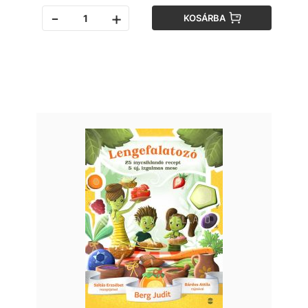
-
+
KOSÁRBA