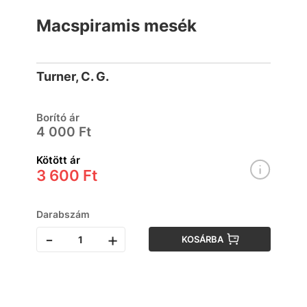
Macspiramis mesék
Turner, C. G.
Borító ár
4 000 Ft
Kötött ár
3 600 Ft
Darabszám
-
+
KOSÁRBA