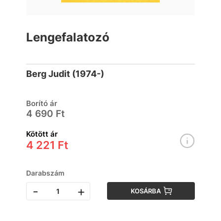
Lengefalatozó
Berg Judit (1974-)
Borító ár
4 690 Ft
Kötött ár
4 221 Ft
Darabszám
-
+
KOSÁRBA