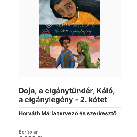
Doja, a cigánytündér, Káló,
a cigánylegény - 2. kötet
Horváth Mária tervező és szerkesztő
Borító ár