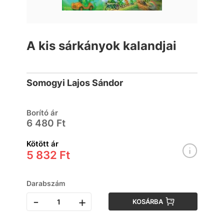
A kis sárkányok kalandjai
Somogyi Lajos Sándor
Borító ár
6 480 Ft
Kötött ár
5 832 Ft
Darabszám
-
+
KOSÁRBA