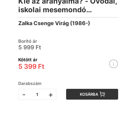
Kié az aranyalma? - Óvodai,
iskolai mesemondó
versenyekre
Zalka Csenge Virág (1986-)
Borító ár
5 999 Ft
Kötött ár
5 399 Ft
Darabszám
-
+
KOSÁRBA