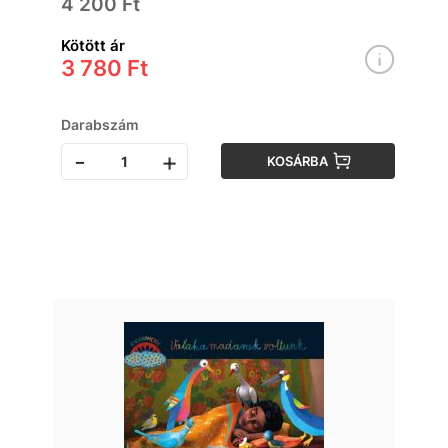
4 200 Ft
Kötött ár
3 780 Ft
Darabszám
-
+
KOSÁRBA