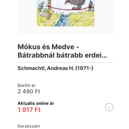
Mókus és Medve -
Bátrabbnál bátrabb erdei
történetek
Schmachtl, Andreas H. (1971-)
Borító ár
2 490 Ft
Aktuális online ár
1 917 Ft
Darabszám