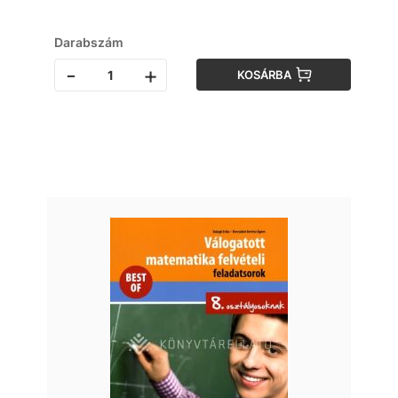
Darabszám
-
+
KOSÁRBA