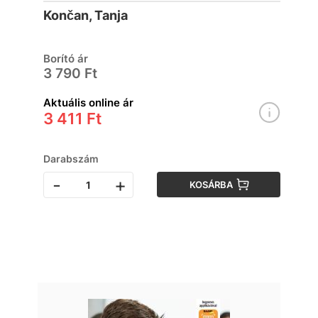
Jegyre megy!
Končan, Tanja
Borító ár
3 790 Ft
Aktuális online ár
3 411 Ft
Darabszám
-
+
KOSÁRBA