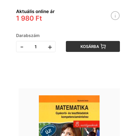
Aktuális online ár
1 980 Ft
Darabszám
-
+
KOSÁRBA