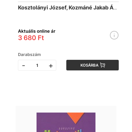
éveseknek - Feladatok
Kosztolányi József, Kozmáné Jakab Ágnes, Mike János, Szederkényi Antalné Dr., Vincze István
Aktuális online ár
3 680 Ft
Darabszám
-
+
KOSÁRBA