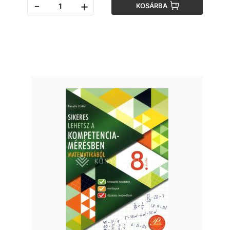
-
+
KOSÁRBA