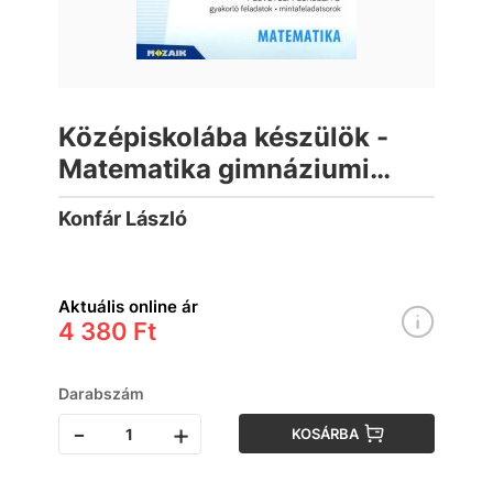
Középiskolába készülök -
Matematika gimnáziumi
felvételi felkészítő.
Konfár László
Gyakorlófeladatok,
mintafeladatsorok 7-8.
osztály
Aktuális online ár
4 380 Ft
Darabszám
-
+
KOSÁRBA