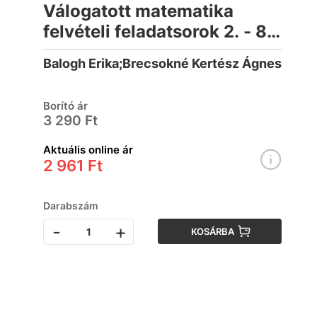
Válogatott matematika
felvételi feladatsorok 2. - 8.
osztályosoknak
Balogh Erika;Brecsokné Kertész Ágnes
Borító ár
3 290 Ft
Aktuális online ár
2 961 Ft
Darabszám
-
+
KOSÁRBA