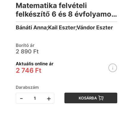
Matematika felvételi
felkészítő 6 és 8 évfolyamos
középiskolába készülőknek
Bánáti Anna;Kail Eszter;Vándor Eszter
Borító ár
2 890 Ft
Aktuális online ár
2 746 Ft
Darabszám
-
+
KOSÁRBA