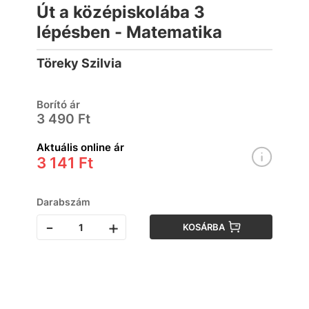
Út a középiskolába 3
lépésben - Matematika
Töreky Szilvia
Borító ár
3 490 Ft
Aktuális online ár
3 141 Ft
Darabszám
-
+
KOSÁRBA