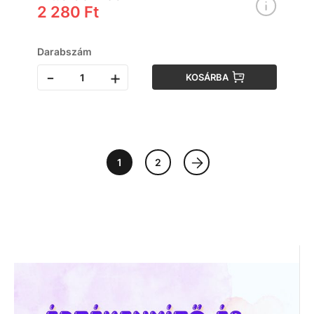
2 280 Ft
Darabszám
-
+
KOSÁRBA
1
2