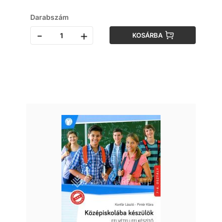
Darabszám
-
+
KOSÁRBA