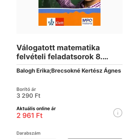
Válogatott matematika
felvételi feladatsorok 8.
osztályosoknak
Balogh Erika;Brecsokné Kertész Ágnes
Borító ár
3 290 Ft
Aktuális online ár
2 961 Ft
Darabszám