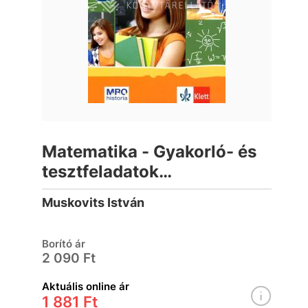
Matematika - Gyakorló- és
tesztfeladatok
kompetenciaméréshez 8.
Muskovits István
osztályosoknak
Borító ár
2 090 Ft
Aktuális online ár
1 881 Ft