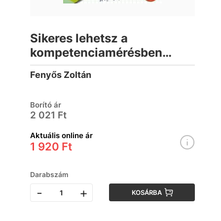
Sikeres lehetsz a
kompetenciamérésben
matematikából 8. osztály
Fenyős Zoltán
Borító ár
2 021 Ft
Aktuális online ár
1 920 Ft
Darabszám
-
+
KOSÁRBA