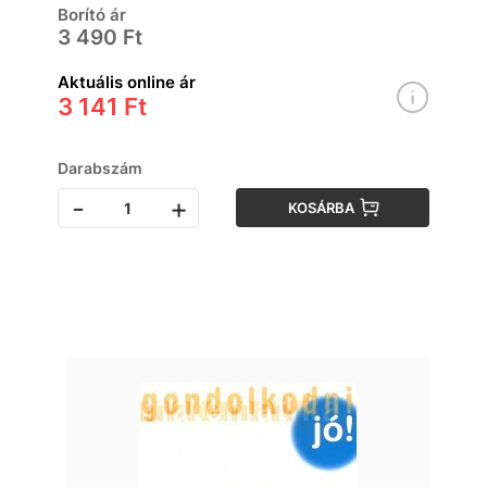
Borító ár
3 490 Ft
Aktuális online ár
3 141 Ft
Darabszám
-
+
KOSÁRBA