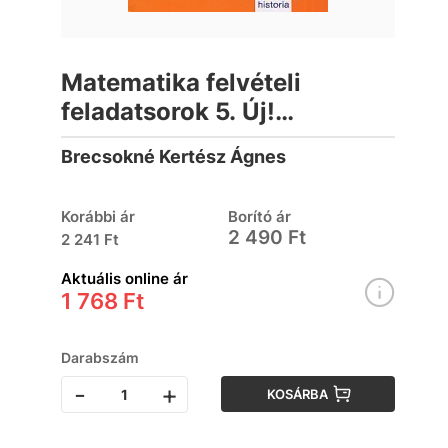
Matematika felvételi
feladatsorok 5. Új!
8.osztályosoknak
Brecsokné Kertész Ágnes
Korábbi ár
Borító ár
2 490 Ft
2 241 Ft
Aktuális online ár
1 768 Ft
Darabszám
-
+
KOSÁRBA