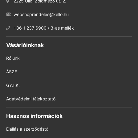
2225 Üllő, Zöldmező út. 2.
webshoprendeles@kello.hu
+36 1 237 6900 / 3-as mellék
Vásárlóinknak
Rólunk
ÁSZF
GY.I.K.
Adatvédelmi tájékoztató
Hasznos információk
Elállás a szerződéstől