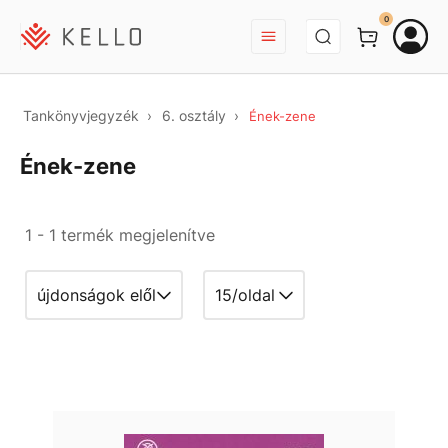
BEJELENTKEZÉS
0
Tankönyvjegyzék
6. osztály
Ének-zene
Ének-zene
1 - 1 termék megjelenítve