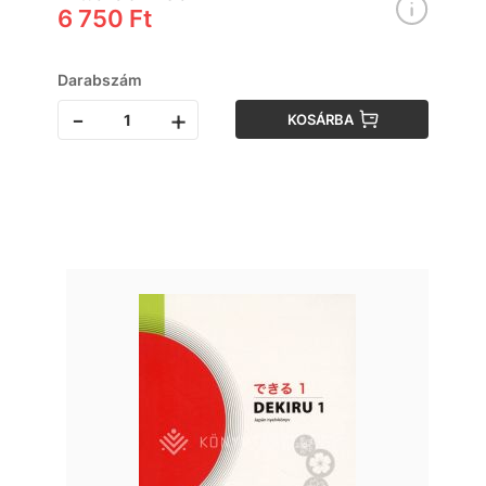
6 750 Ft
Darabszám
-
+
KOSÁRBA