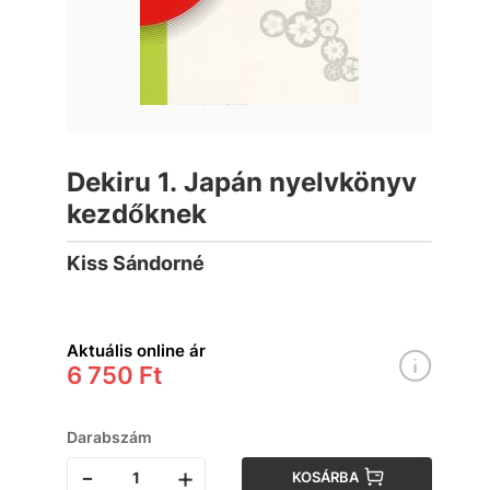
Dekiru 1. Japán nyelvkönyv
kezdőknek
Kiss Sándorné
Aktuális online ár
6 750 Ft
Darabszám
-
+
KOSÁRBA