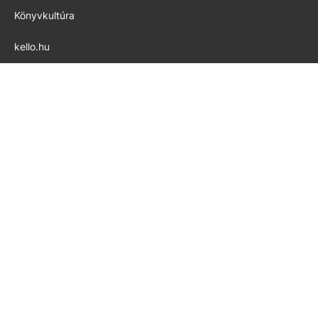
Könyvkultúra
kello.hu
pedig.hu
Modern Iskola
Készítette az
ALLWIN
Copyright © 2026 KELLO Webáruház. Minden jog fenntartva.