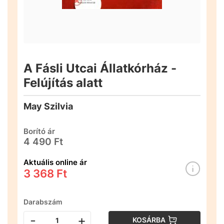
A Fásli Utcai Állatkórház -
Felújítás alatt
May Szilvia
Borító ár
4 490 Ft
Aktuális online ár
3 368 Ft
Darabszám
-
+
KOSÁRBA