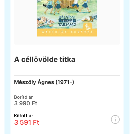
A céllövölde titka
Mészöly Ágnes (1971-)
Borító ár
3 990 Ft
Kötött ár
3 591 Ft