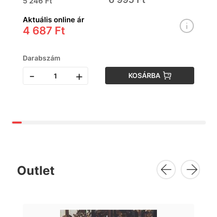
5 246 Ft
Aktuális online ár
4 687 Ft
Darabszám
-
+
KOSÁRBA
Outlet