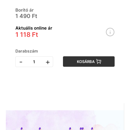
korosztály számára
Borító ár
1 490 Ft
Aktuális online ár
1 118 Ft
Darabszám
-
+
KOSÁRBA