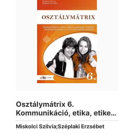
Osztálymátrix 6.
Kommunikáció, etika, etikett,
gazdaság, életpálya
Miskolci Szilvia;Széplaki Erzsébet
feladatgyűjtemény a 12 éves