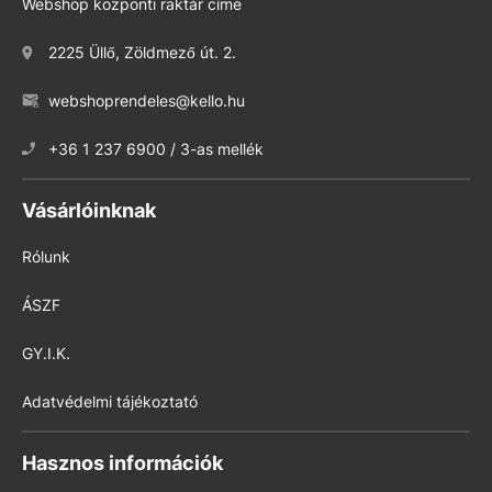
Webshop központi raktár címe
2225 Üllő, Zöldmező út. 2.
webshoprendeles@kello.hu
+36 1 237 6900 / 3-as mellék
Vásárlóinknak
Rólunk
ÁSZF
GY.I.K.
Adatvédelmi tájékoztató
Hasznos információk