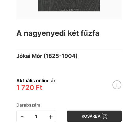
A nagyenyedi két fűzfa
Jókai Mór (1825-1904)
Aktuális online ár
1 720 Ft
Darabszám
-
+
KOSÁRBA