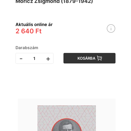
Móricz Zsigmond (1879-1942)
Aktuális online ár
2 640 Ft
Darabszám
-
+
KOSÁRBA