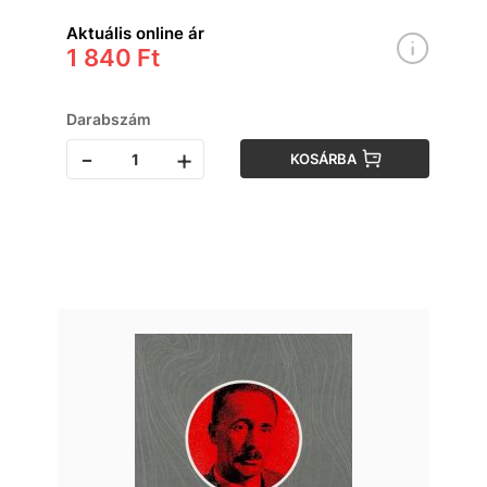
Aktuális online ár
1 840 Ft
Darabszám
-
+
KOSÁRBA