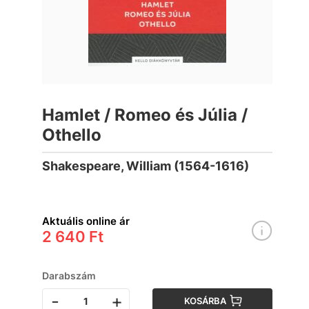
Hamlet / Romeo és Júlia /
Othello
Shakespeare, William (1564-1616)
Aktuális online ár
2 640 Ft
Darabszám
-
+
KOSÁRBA