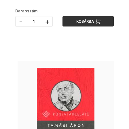
Darabszám
-
+
KOSÁRBA