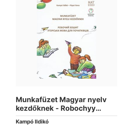
Munkafüzet Magyar nyelv
kezdőknek - Robochyy
zoshyt Uhors'ka mova dlya
Kampó Ildikó
pochatkivtsiv