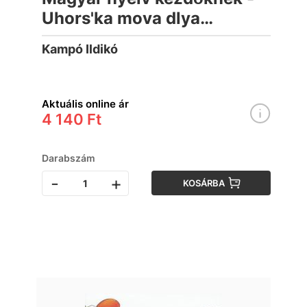
Uhors'ka mova dlya
pochatkivtsiv
Kampó Ildikó
Aktuális online ár
4 140 Ft
Darabszám
-
+
KOSÁRBA