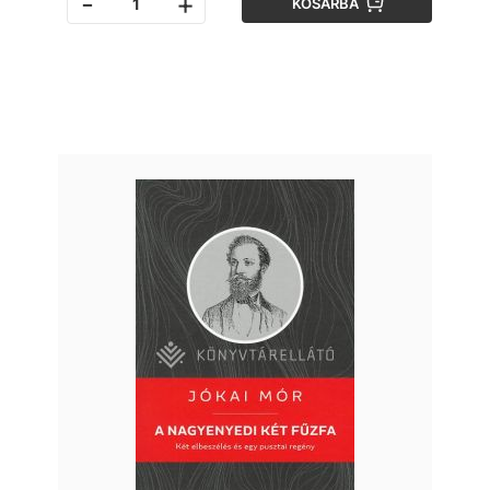
-
+
KOSÁRBA