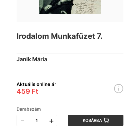
Irodalom Munkafüzet 7.
Janik Mária
Aktuális online ár
459 Ft
Darabszám
-
+
KOSÁRBA