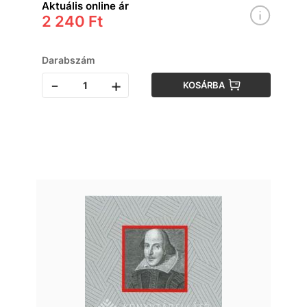
Aktuális online ár
2 240 Ft
Darabszám
-
+
KOSÁRBA