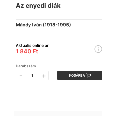
Az enyedi diák
Mándy Iván (1918-1995)
Aktuális online ár
1 840 Ft
Darabszám
-
+
KOSÁRBA