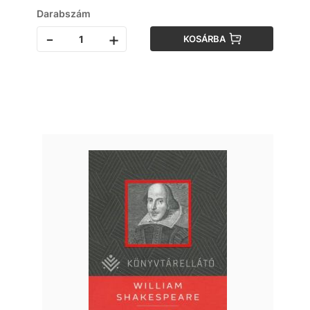
Darabszám
-
+
KOSÁRBA