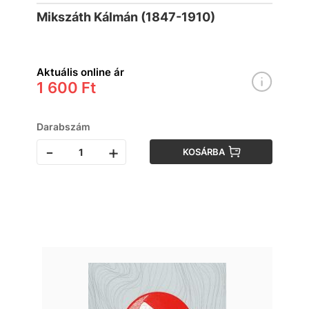
Mikszáth Kálmán (1847-1910)
Aktuális online ár
1 600 Ft
Darabszám
-
+
KOSÁRBA