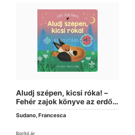
Aludj szépen, kicsi róka! –
Fehér zajok könyve az erdő
lágy hangjaival a nyugodt
Sudano, Francesca
elalvásért (lapozó)
Borító ár