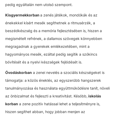
pedig egyáltalán nem utolsó szempont.
Kisgyermekkorban
a zenés játékok, mondókák és az
énekekkel kísért mesék segíthetnek a ritmusérzék, a
beszédkészség és a memória fejlesztésében is, hiszen a
megismételt refrének, a dallamos szövegek könnyebben
megragadnak a gyerekek emlékezetében, mint a
hagyományos mesék, ezáltal pedig segítik a szókincs
bővítését és a nyelvi készségek fejlődését is.
Óvodáskorban
a zenei nevelés a szociális készségeket is
támogatja: a közös éneklés, az egyszerűbb hangszerek
tanulmányozása és használata együttműködésre tanít, növeli
az önbizalmat és fejleszti a kreativitást. Később,
iskolás
korban
a zene pozitív hatással lehet a teljesítményre is,
hiszen segíthet abban, hogy jobban menjen az