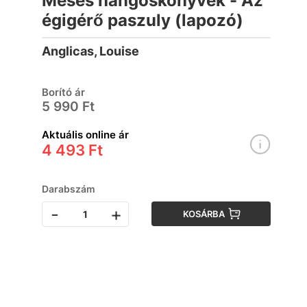
Mesés hangoskönyvek - Az
égigérő paszuly (lapozó)
Anglicas, Louise
Borító ár
5 990 Ft
Aktuális online ár
4 493 Ft
Darabszám
-
+
KOSÁRBA