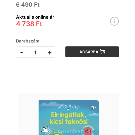
6 490 Ft
Aktuális online ár
4 738 Ft
Darabszám
-
+
KOSÁRBA