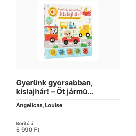
Gyerünk gyorsabban,
kislajhár! – Öt jármű
hangjával (lapozó)
Angelicas, Louise
Borító ár
5 990 Ft