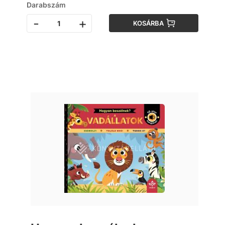
Darabszám
-
+
KOSÁRBA