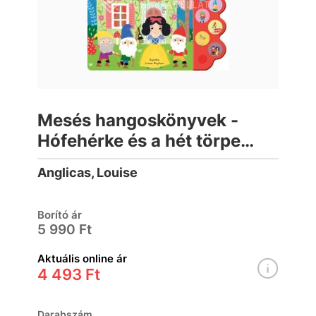
Mesés hangoskönyvek -
Hófehérke és a hét törpe
(lapozó)
Anglicas, Louise
Borító ár
5 990 Ft
Aktuális online ár
4 493 Ft
Darabszám