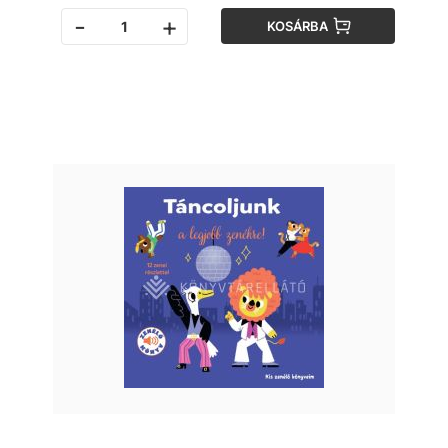
-
+
KOSÁRBA