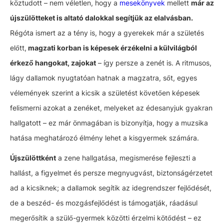
köztudott – nem véletlen, hogy a
mesekönyvek
mellett
már az
újszülötteket is altató dalokkal segítjük az elalvásban.
Régóta ismert az a tény is, hogy a gyerekek már a születés
előtt,
magzati korban is képesek érzékelni a külvilágból
érkező hangokat, zajokat
– így persze a zenét is. A ritmusos,
lágy dallamok nyugtatóan hatnak a magzatra, sőt, egyes
vélemények szerint a kicsik a születést követően képesek
felismerni azokat a zenéket, melyeket az édesanyjuk gyakran
hallgatott – ez már önmagában is bizonyítja, hogy a muzsika
hatása meghatározó élmény lehet a kisgyermek számára.
Újszülöttként
a zene hallgatása, megismerése fejleszti a
hallást, a figyelmet és persze megnyugvást, biztonságérzetet
ad a kicsiknek; a dallamok segítik az idegrendszer fejlődését,
de a beszéd- és mozgásfejlődést is támogatják, ráadásul
megerősítik a szülő-gyermek közötti érzelmi kötődést – ez