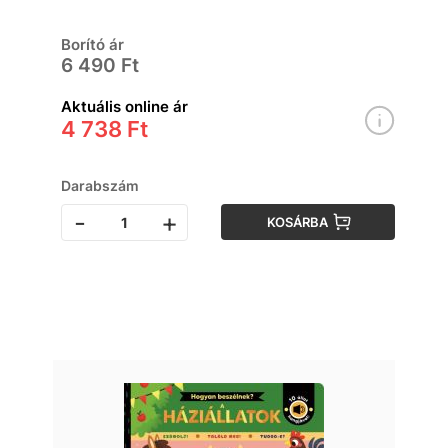
Borító ár
6 490 Ft
Aktuális online ár
4 738 Ft
Darabszám
-
+
KOSÁRBA