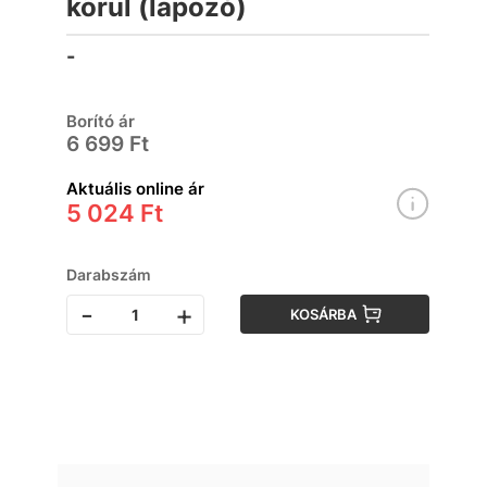
körül (lapozó)
-
Borító ár
6 699 Ft
Aktuális online ár
5 024 Ft
Darabszám
-
+
KOSÁRBA