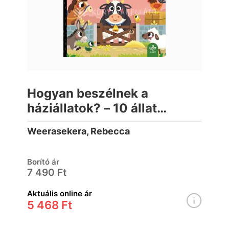
Hogyan beszélnek a
háziállatok? – 10 állat
hangjával (lapozó)
Weerasekera, Rebecca
Borító ár
7 490 Ft
Aktuális online ár
5 468 Ft