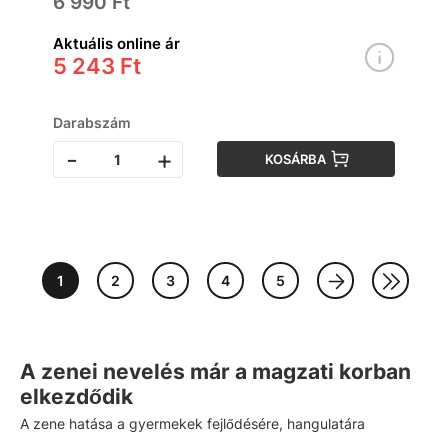
6 990 Ft
Aktuális online ár
5 243 Ft
Darabszám
-
+
KOSÁRBA
1
2
3
4
5
A zenei nevelés már a magzati korban
elkezdődik
A zene hatása a gyermekek fejlődésére, hangulatára