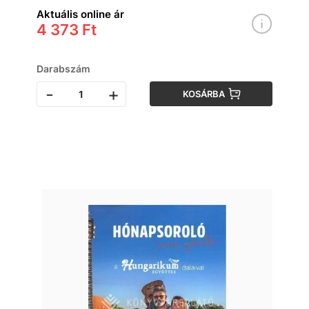
Aktuális online ár
4 373 Ft
Darabszám
-
+
KOSÁRBA