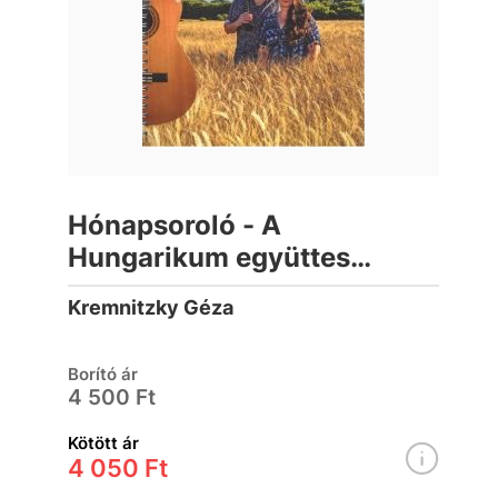
Hónapsoroló - A
Hungarikum együttes
dalaival
Kremnitzky Géza
Borító ár
4 500 Ft
Kötött ár
4 050 Ft