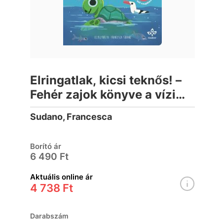
Elringatlak, kicsi teknős! –
Fehér zajok könyve a vízi
világ hangjaival az esti
Sudano, Francesca
nyugalomért (lapozó)
Borító ár
6 490 Ft
Aktuális online ár
4 738 Ft
Darabszám