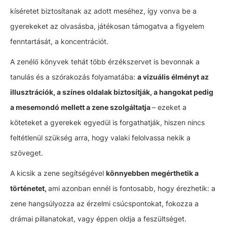
kíséretet biztosítanak az adott meséhez, így vonva be a
gyerekeket az olvasásba, játékosan támogatva a figyelem
fenntartását, a koncentrációt.
A zenélő könyvek tehát több érzékszervet is bevonnak a
tanulás és a szórakozás folyamatába:
a vizuális élményt az
illusztrációk, a színes oldalak biztosítják, a hangokat pedig
a mesemondó mellett a zene szolgáltatja
– ezeket a
köteteket a gyerekek egyedül is forgathatják, hiszen nincs
feltétlenül szükség arra, hogy valaki felolvassa nekik a
szöveget.
A kicsik a zene segítségével
könnyebben megérthetik a
történetet,
ami azonban ennél is fontosabb, hogy érezhetik: a
zene hangsúlyozza az érzelmi csúcspontokat, fokozza a
drámai pillanatokat, vagy éppen oldja a feszültséget.