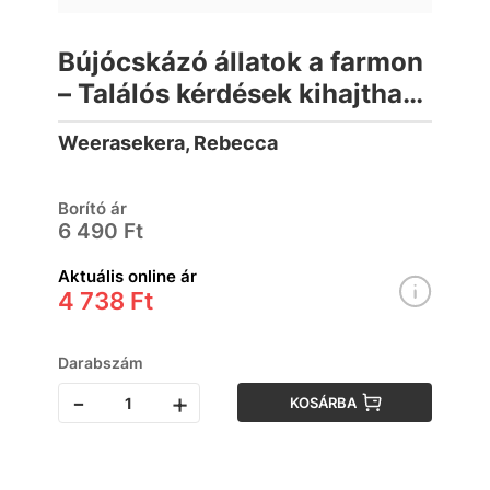
Bújócskázó állatok a farmon
– Találós kérdések kihajtható
oldalakkal, állathangokkal
Weerasekera, Rebecca
(lapozó)
Borító ár
6 490 Ft
Aktuális online ár
4 738 Ft
Darabszám
-
+
KOSÁRBA