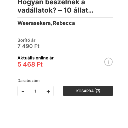
Hogyan beszélnek a
vadállatok? – 10 állat
hangjával (lapozó)
Weerasekera, Rebecca
Borító ár
7 490 Ft
Aktuális online ár
5 468 Ft
Darabszám
-
+
KOSÁRBA