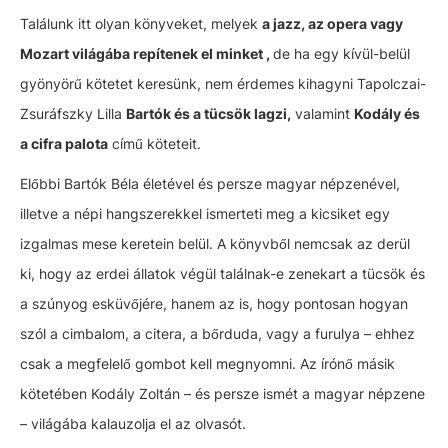
Találunk itt olyan könyveket, melyek
a jazz, az opera vagy
Mozart világába repítenek el minket ,
de ha egy kívül-belül
gyönyörű kötetet keresünk, nem érdemes kihagyni Tapolczai-
Zsuráfszky Lilla
Bartók és a tücsök lagzi,
valamint
Kodály és
a cifra palota
című köteteit.
Előbbi Bartók Béla életével és persze magyar népzenével,
illetve a népi hangszerekkel ismerteti meg a kicsiket egy
izgalmas mese keretein belül. A könyvből nemcsak az derül
ki, hogy az erdei állatok végül találnak-e zenekart a tücsök és
a szúnyog esküvőjére, hanem az is, hogy pontosan hogyan
szól a cimbalom, a citera, a bőrduda, vagy a furulya – ehhez
csak a megfelelő gombot kell megnyomni. Az írónő másik
kötetében Kodály Zoltán – és persze ismét a magyar népzene
– világába kalauzolja el az olvasót.