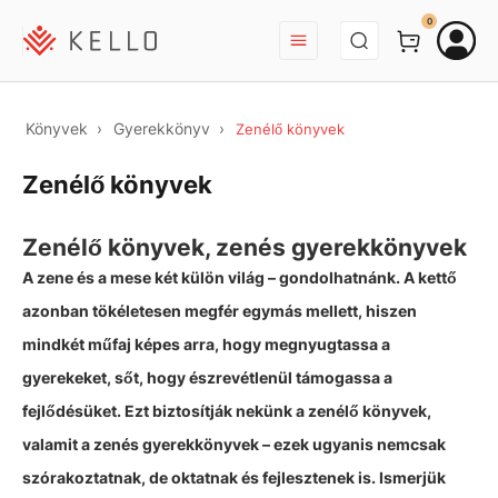
BEJELENTKEZÉS
0
Könyvek
Gyerekkönyv
Zenélő könyvek
Zenélő könyvek
Zenélő könyvek, zenés gyerekkönyvek
A zene és a mese két külön világ – gondolhatnánk. A kettő
azonban tökéletesen megfér egymás mellett, hiszen
mindkét műfaj képes arra, hogy megnyugtassa a
gyerekeket, sőt, hogy észrevétlenül támogassa a
fejlődésüket. Ezt biztosítják nekünk a zenélő könyvek,
valamit a zenés gyerekkönyvek – ezek ugyanis nemcsak
szórakoztatnak, de oktatnak és fejlesztenek is. Ismerjük