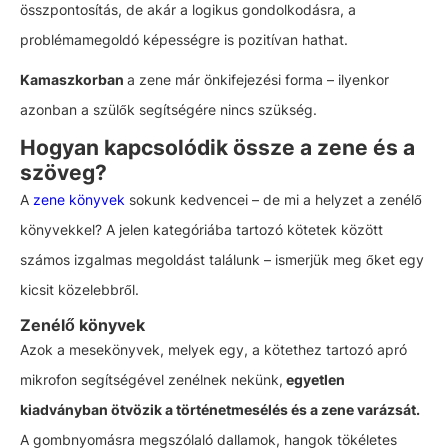
összpontosítás, de akár a logikus gondolkodásra, a
problémamegoldó képességre is pozitívan hathat.
Kamaszkorban
a zene már önkifejezési forma – ilyenkor
azonban a szülők segítségére nincs szükség.
Hogyan kapcsolódik össze a zene és a
szöveg?
A
zene könyvek
sokunk kedvencei – de mi a helyzet a zenélő
könyvekkel? A jelen kategóriába tartozó kötetek között
számos izgalmas megoldást találunk – ismerjük meg őket egy
kicsit közelebbről.
Zenélő könyvek
Azok a mesekönyvek, melyek egy, a kötethez tartozó apró
mikrofon segítségével zenélnek nekünk,
egyetlen
kiadványban ötvözik a történetmesélés és a zene varázsát.
A gombnyomásra megszólaló dallamok, hangok tökéletes