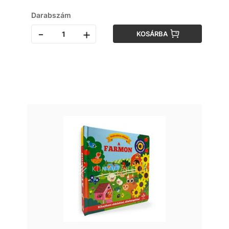
Darabszám
-
+
KOSÁRBA