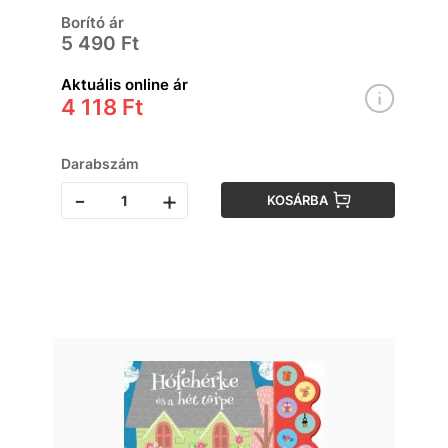
Borító ár
5 490 Ft
Aktuális online ár
4 118 Ft
Darabszám
-
+
KOSÁRBA