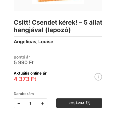
Csitt! Csendet kérek! – 5 állat
hangjával (lapozó)
Angelicas, Louise
Borító ár
5 990 Ft
Aktuális online ár
4 373 Ft
Darabszám
-
+
KOSÁRBA