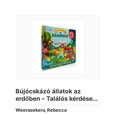
Bújócskázó állatok az
erdőben – Találós kérdések
kihajtható oldalakkal,
Weerasekera, Rebecca
állathangokkal (lapozó)