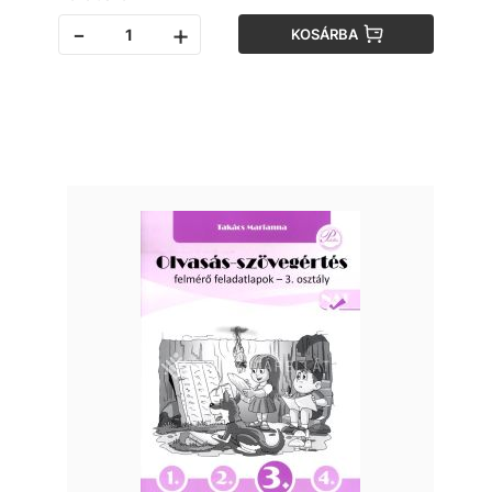
-
+
KOSÁRBA