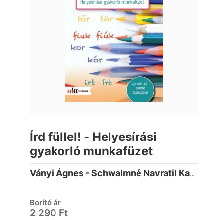
Írd füllel! - Helyesírási
gyakorló munkafüzet
Ványi Ágnes - Schwalmné Navratil Katalin
Borító ár
2 290 Ft