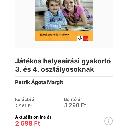
Játékos helyesírási gyakorló
3. és 4. osztályosoknak
Petrik Ágota Margit
Korábbi ár
Borító ár
3 290 Ft
2 961 Ft
Aktuális online ár
2 698 Ft