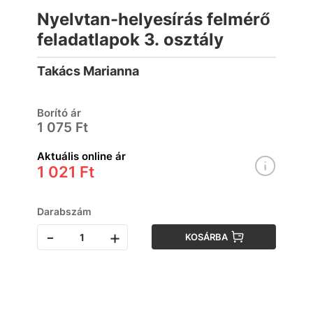
Nyelvtan-helyesírás felmérő
feladatlapok 3. osztály
Takács Marianna
Borító ár
1 075 Ft
Aktuális online ár
1 021 Ft
Darabszám
-
+
KOSÁRBA