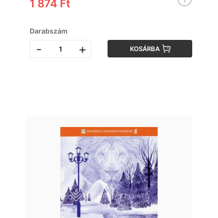
1 874 Ft
Darabszám
-
+
KOSÁRBA