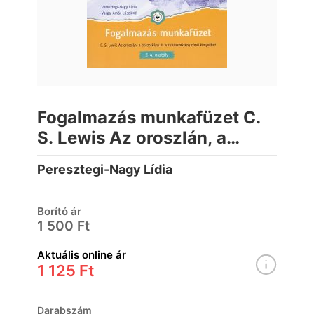
Fogalmazás munkafüzet C.
S. Lewis Az oroszlán, a
boszorkány és a
Peresztegi-Nagy Lídia
ruhásszekrény című
könyvéhez
Borító ár
1 500 Ft
Aktuális online ár
1 125 Ft
Darabszám