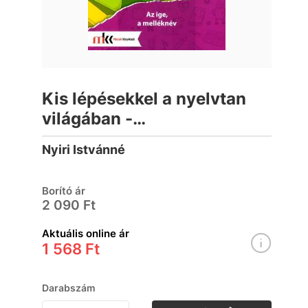
Kis lépésekkel a nyelvtan
világában -
Feladatgyűjtemény 3.
Nyiri Istvánné
osztály II. kötet
Borító ár
2 090 Ft
Aktuális online ár
1 568 Ft
Darabszám