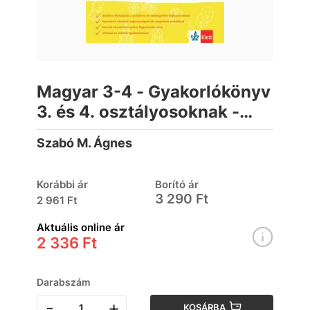
Magyar 3-4 - Gyakorlókönyv
3. és 4. osztályosoknak -
Jegyre megy!
Szabó M. Ágnes
Korábbi ár
Borító ár
3 290 Ft
2 961 Ft
Aktuális online ár
2 336 Ft
Darabszám
-
+
KOSÁRBA