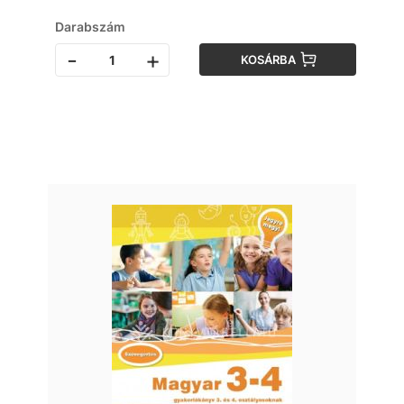
Darabszám
-
+
KOSÁRBA