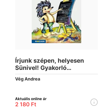
Írjunk szépen, helyesen
Sünivel! Gyakorló
munkafüzet 3.o.
Vég Andrea
Aktuális online ár
2 180 Ft