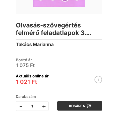
Olvasás-szövegértés
felmérő feladatlapok 3.
osztály
Takács Marianna
Borító ár
1 075 Ft
Aktuális online ár
1 021 Ft
Darabszám
-
+
KOSÁRBA