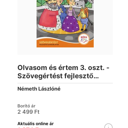
Olvasom és értem 3. oszt. -
Szövegértést fejlesztő
gyakorlatok
Németh Lászlóné
Borító ár
2 499 Ft
Aktuális online ár