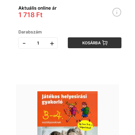
Aktuális online ár
1 718 Ft
Darabszám
-
+
KOSÁRBA