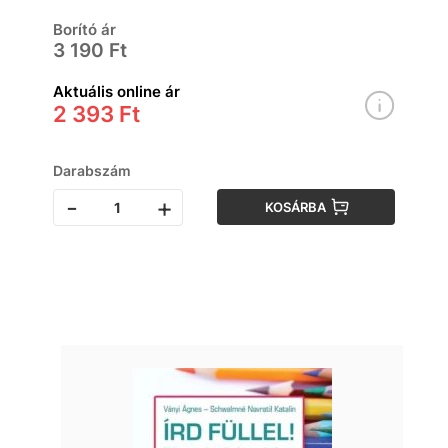
Borító ár
3 190 Ft
Aktuális online ár
2 393 Ft
Darabszám
-
+
KOSÁRBA