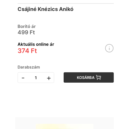
Csájiné Knézics Anikó
Borító ár
499 Ft
Aktuális online ár
374 Ft
Darabszám
-
+
KOSÁRBA