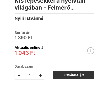
Kis lépésekkel a nyelvtan
világában - Felmérő
feladatlapok 3. osztály
Nyiri Istvánné
Borító ár
1 390 Ft
Aktuális online ár
1 043 Ft
Darabszám
-
+
KOSÁRBA