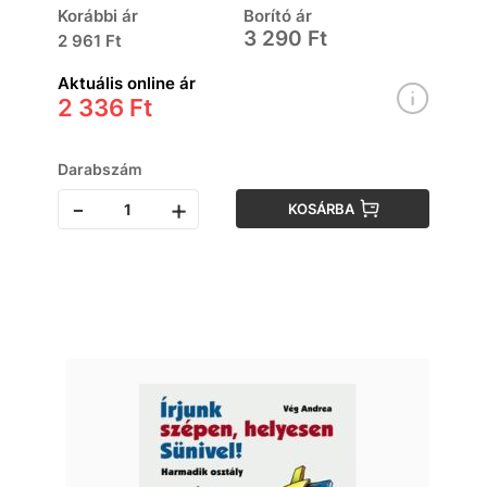
megy!
Korábbi ár
Borító ár
3 290 Ft
2 961 Ft
Aktuális online ár
2 336 Ft
Darabszám
-
+
KOSÁRBA