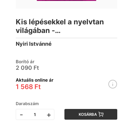
Kis lépésekkel a nyelvtan
világában -
Feladatgyűjtemény 3.
Nyiri Istvánné
osztály I. Kötet
Borító ár
2 090 Ft
Aktuális online ár
1 568 Ft
Darabszám
-
+
KOSÁRBA