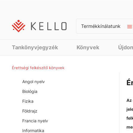
Termékkínálatunk
Tankönyvjegyzék
Könyvek
Újdo
Érettségi felkészítő könyvek
É
Angol nyelv
Biológia
Az 
Fizika
jel
Földrajz
fel
Francia nyelv
meg
Informatika