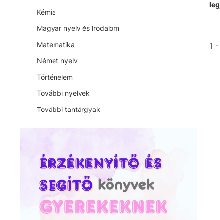
leg
Kémia
Magyar nyelv és irodalom
Matematika
1 
Német nyelv
Történelem
További nyelvek
További tantárgyak