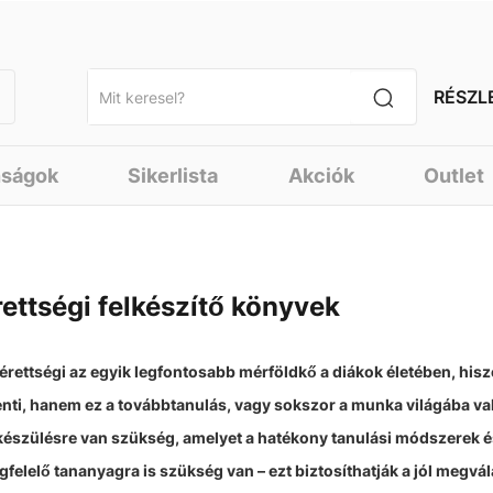
RÉSZL
nságok
Sikerlista
Akciók
Outlet
rettségi felkészítő könyvek
érettségi az egyik legfontosabb mérföldkő a diákok életében, hi
enti, hanem ez a továbbtanulás, vagy sokszor a munka világába val
készülésre van szükség, amelyet a hatékony tanulási módszerek é
felelő tananyagra is szükség van – ezt biztosíthatják a jól megvál