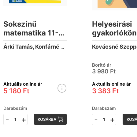
Sokszínű
Helyesírási
matematika 11-
gyakorlókön
12. -
12. évfolyam
Árki Tamás, Konfárné Nagy Klára, Kovács István, Trembeczki Csaba, Urbán János
feladatgyűjtemény
2024-től
(2024-től
érvényes
Borító ár
érvényes
3 980 Ft
követelmények)
Aktuális online ár
Aktuális online ár
5 180 Ft
3 383 Ft
Darabszám
Darabszám
-
+
-
+
KOSÁRBA
KOS