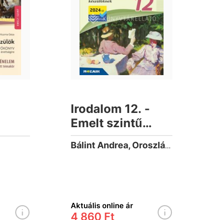
Irodalom 12. -
Emelt szintű
érettségire
Bálint Andrea, Oroszlán Anikó Dr., Pethőné Nagy Csilla, Szakács Emília
készülőknek
 52
(2024-től
érvényes
024-
követelmények)
Aktuális online ár
yek)
4 860 Ft