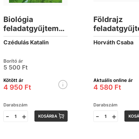
Biológia
Földrajz
feladatgyűjtemény
feladatgyűj
- Közép- és emelt
érettségizők
Czédulás Katalin
Horváth Csaba
szintű érettségire
középszint
(2024-től
Borító ár
érvényes
5 500 Ft
követelmén
Kötött ár
Aktuális online ár
4 950 Ft
4 580 Ft
Darabszám
Darabszám
-
+
-
+
KOSÁRBA
KOS