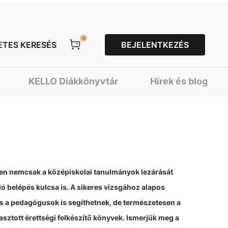
0
ETES KERESÉS
BEJELENTKEZÉS
KELLO Diákkönyvtár
Hírek és blog
szen nemcsak a középiskolai tanulmányok lezárását
ó belépés kulcsa is. A sikeres vizsgához alapos
s a pedagógusok is segíthetnek, de természetesen a
asztott érettségi felkészítő könyvek. Ismerjük meg a