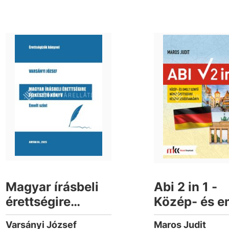
Magyar írásbeli
Abi 2 in 1 -
érettségire
Közép- és e
felkészítő könyv
szintű néme
Varsányi József
Maros Judit