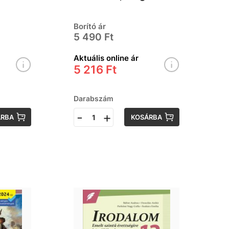
szint
Borító ár
nyv
5 490 Ft
Aktuális online ár
5 216 Ft
Darabszám
-
+
ÁRBA
KOSÁRBA