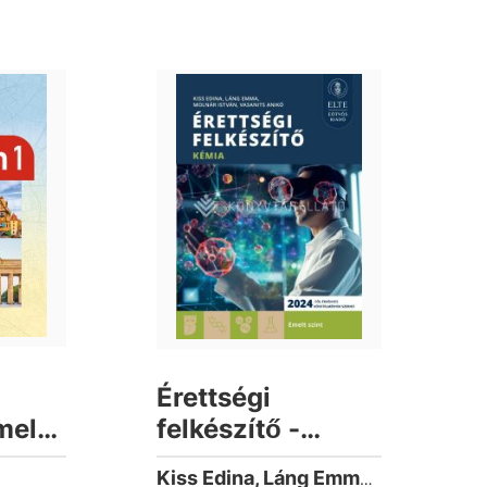
Érettségi
melt
felkészítő -
t
Kémia - Emelt
Kiss Edina, Láng Emma, Molnár István, Vasanits Anikó