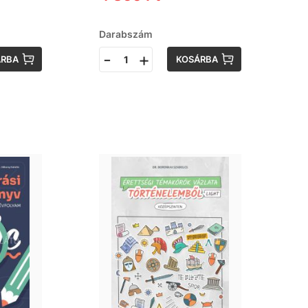
Darabszám
-
+
ÁRBA
KOSÁRBA