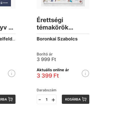
Érettségi
yv 9-
témakörök
 -
vázlata
Boronkai Szabolcs
Kovácsné Szeppelfeld Erzsébet
történelemből
light -
Borító ár
középszinten -
3 999 Ft
2024-től
Aktuális online ár
érvényes
3 399 Ft
Darabszám
-
+
ÁRBA
KOSÁRBA