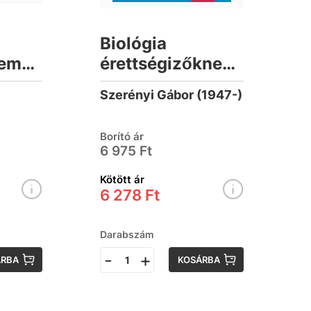
Biológia
temény
érettségizőknek
nek -
– A 2024-től
Szerényi Gábor (1947-)
hatályos
követelményrendszer
Borító ár
témáira
6 975 Ft
yek)
kidolgozott
Kötött ár
válaszokkal –
6 278 Ft
Emelt középszint
Darabszám
-
+
ÁRBA
KOSÁRBA