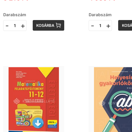
Darabszám
Darabszám
-
+
-
+
KOSÁRBA
KOS