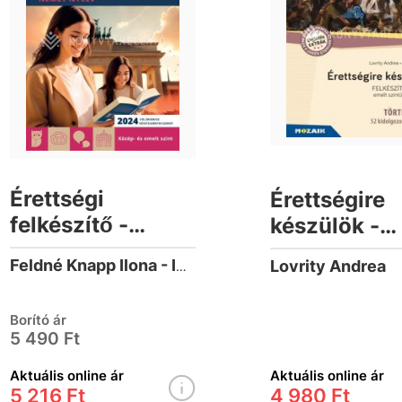
Érettségi
Érettségire
felkészítő -
készülök -
Német nyelv
Történelem,
Lovrity Andrea
Feldné Knapp Ilona - Iványi Rudolf - Jakus Enikő - Kránicz Eszter - Perge Gabriella
(2024-től érv.
emelt szint,
követelmények) -
kidolgozott
Borító ár
Emelt szint
témakör (2
5 490 Ft
től érvényes
Aktuális online ár
Aktuális online ár
követelmén
5 216 Ft
4 980 Ft