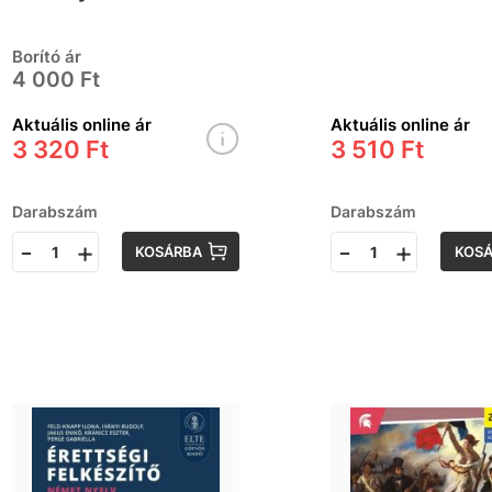
- Emelt szint
érettségire
készítő
Borító ár
segédtankö
4 000 Ft
Aktuális online ár
Aktuális online ár
3 320 Ft
3 510 Ft
Darabszám
Darabszám
-
+
-
+
KOSÁRBA
KOS