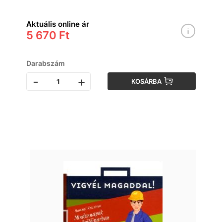
Aktuális online ár
5 670 Ft
Darabszám
-
+
KOSÁRBA