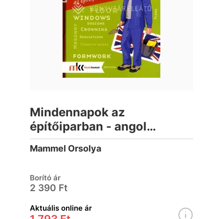
Mindennapok az
építőiparban - angol
nyelven
Mammel Orsolya
Borító ár
2 390 Ft
Aktuális online ár