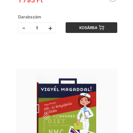
1 793 Ft
Darabszám
-
+
KOSÁRBA