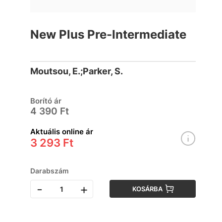
New Plus Pre-Intermediate
Moutsou, E.;Parker, S.
Borító ár
4 390 Ft
Aktuális online ár
3 293 Ft
Darabszám
-
+
KOSÁRBA