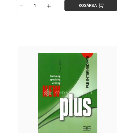
-
+
KOSÁRBA