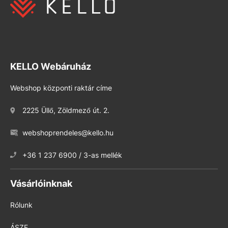
KELLO Webáruház
Webshop központi raktár címe
2225 Üllő, Zöldmező út. 2.
webshoprendeles@kello.hu
+36 1 237 6900 / 3-as mellék
Vásárlóinknak
Rólunk
ÁSZF