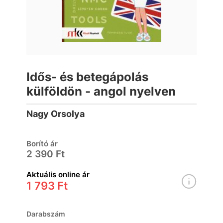
Idős- és betegápolás
külföldön - angol nyelven
Nagy Orsolya
Borító ár
2 390 Ft
Aktuális online ár
1 793 Ft
Darabszám