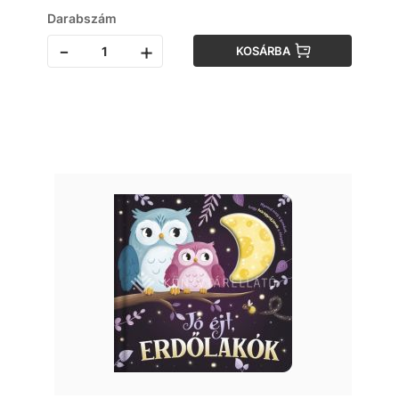
Darabszám
-
+
KOSÁRBA