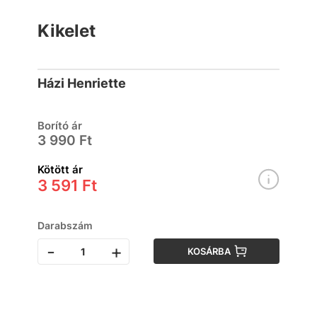
Kikelet
Házi Henriette
Borító ár
3 990 Ft
Kötött ár
3 591 Ft
Darabszám
-
+
KOSÁRBA