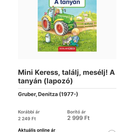
Mini Keress, találj, mesélj! A
tanyán (lapozó)
Gruber, Denitza (1977-)
Korábbi ár
Borító ár
2 999 Ft
2 249 Ft
Aktuális online ár