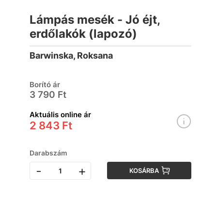
Lámpás mesék - Jó éjt,
erdőlakók (lapozó)
Barwinska, Roksana
Borító ár
3 790 Ft
Aktuális online ár
2 843 Ft
Darabszám
-
+
KOSÁRBA