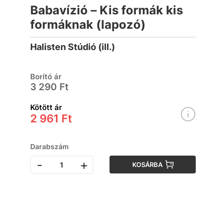
Babavízió – Kis formák kis
formáknak (lapozó)
Halisten Stúdió (ill.)
Borító ár
3 290 Ft
Kötött ár
2 961 Ft
Darabszám
-
+
KOSÁRBA