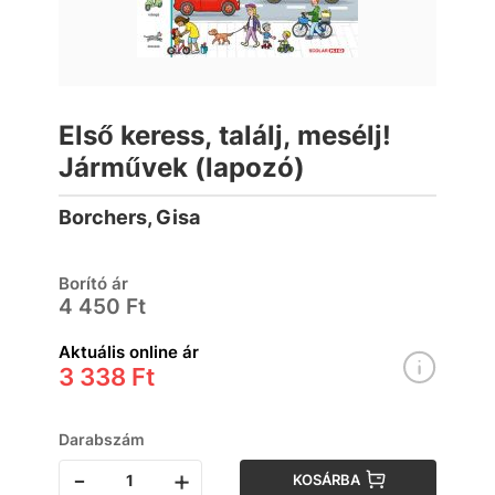
Első keress, találj, mesélj!
Járművek (lapozó)
Borchers, Gisa
Borító ár
4 450 Ft
Aktuális online ár
3 338 Ft
Darabszám
-
+
KOSÁRBA