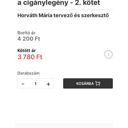
a cigánylegény - 2. kötet
Horváth Mária tervező és szerkesztő
Borító ár
4 200 Ft
Kötött ár
3 780 Ft
Darabszám
-
+
KOSÁRBA