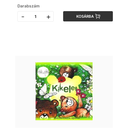
Darabszám
-
+
KOSÁRBA