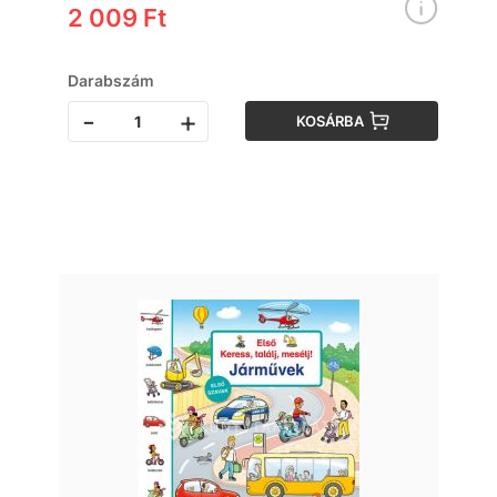
2 009 Ft
Darabszám
-
+
KOSÁRBA