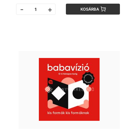
-
+
KOSÁRBA