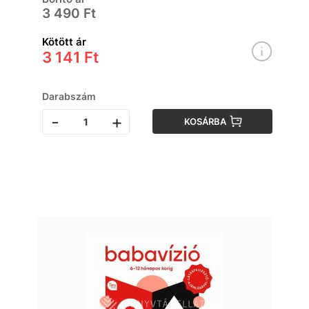
3 490 Ft
Kötött ár
3 141 Ft
Darabszám
-
+
KOSÁRBA