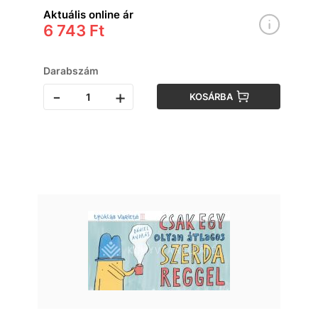
Aktuális online ár
6 743 Ft
Darabszám
-
+
KOSÁRBA