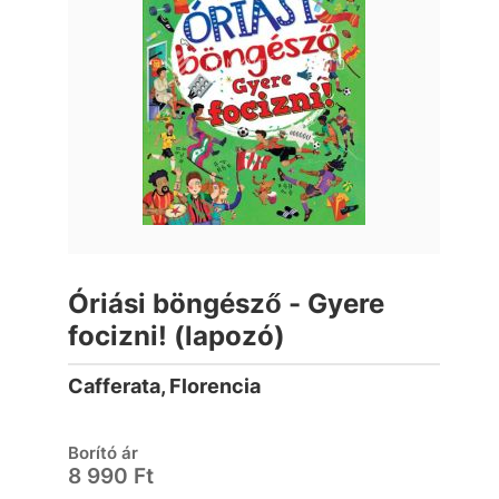
Óriási böngésző - Gyere
focizni! (lapozó)
Cafferata, Florencia
Borító ár
8 990 Ft