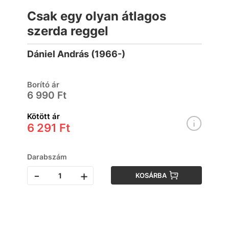
Csak egy olyan átlagos
szerda reggel
Dániel András (1966-)
Borító ár
6 990 Ft
Kötött ár
6 291 Ft
Darabszám
-
+
KOSÁRBA