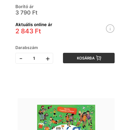
Borító ár
3 790 Ft
Aktuális online ár
2 843 Ft
Darabszám
-
+
KOSÁRBA