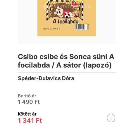
Csibo csibe és Sonca süni A
focilabda / A sátor (lapozó)
Spéder-Dulavics Dóra
Borító ár
1 490 Ft
Kötött ár
1 341 Ft