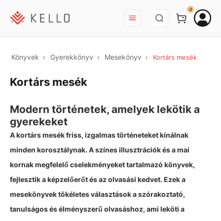
BEJELENTKEZÉS
0
Könyvek
Gyerekkönyv
Mesekönyv
Kortárs mesék
Kortárs mesék
Modern történetek, amelyek lekötik a
gyerekeket
A kortárs mesék friss, izgalmas történeteket kínálnak
minden korosztálynak. A színes illusztrációk és a mai
kornak megfelelő cselekményeket tartalmazó könyvek,
fejlesztik a képzelőerőt és az olvasási kedvet. Ezek a
mesekönyvek tökéletes választások a szórakoztató,
tanulságos és élményszerű olvasáshoz, ami leköti a