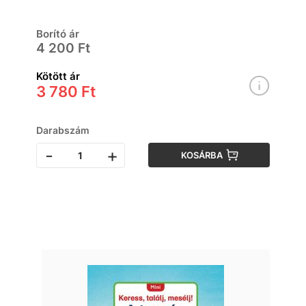
Borító ár
4 200 Ft
Kötött ár
3 780 Ft
Darabszám
-
+
KOSÁRBA