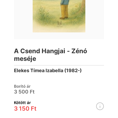
A Csend Hangjai - Zénó
meséje
Elekes Tímea Izabella (1982-)
Borító ár
3 500 Ft
Kötött ár
3 150 Ft