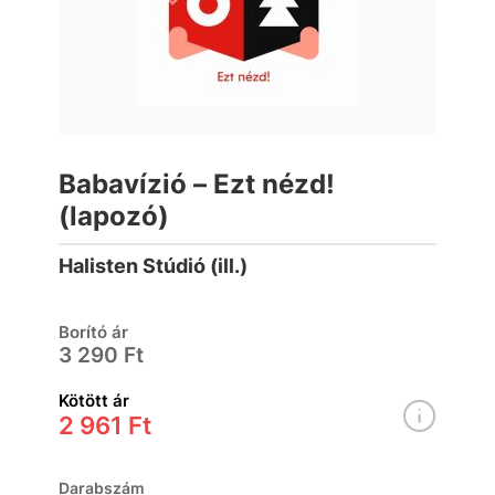
Babavízió – Ezt nézd!
(lapozó)
Halisten Stúdió (ill.)
Borító ár
3 290 Ft
Kötött ár
2 961 Ft
Darabszám