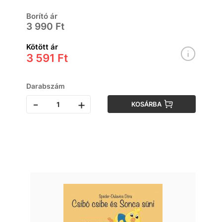
Borító ár
3 990 Ft
Kötött ár
3 591 Ft
Darabszám
-
+
KOSÁRBA