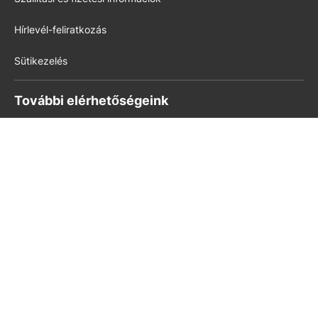
Hírlevél-feliratkozás
Sütikezelés
További elérhetőségeink
Könyvkultúra
kello.hu
pedig.hu
Modern Iskola