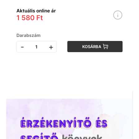
Aktuális online ár
1 580 Ft
Darabszám
-
+
KOSÁRBA