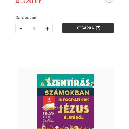
4 320 Ft
Darabszám
-
+
KOSÁRBA