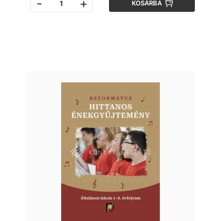
-
+
KOSÁRBA