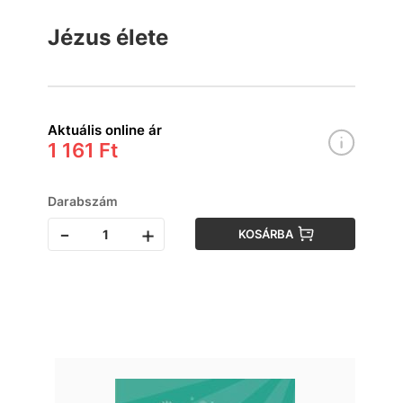
Jézus élete
Aktuális online ár
1 161 Ft
Darabszám
-
+
KOSÁRBA