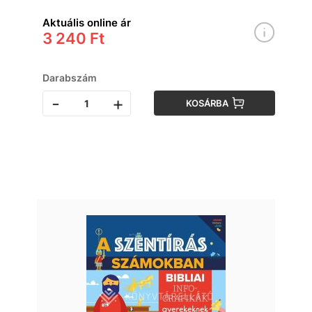
Aktuális online ár
3 240 Ft
Darabszám
-
+
KOSÁRBA