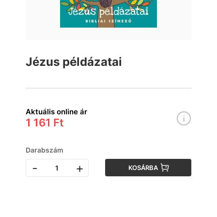
Jézus példázatai
Aktuális online ár
1 161 Ft
Darabszám
-
+
KOSÁRBA