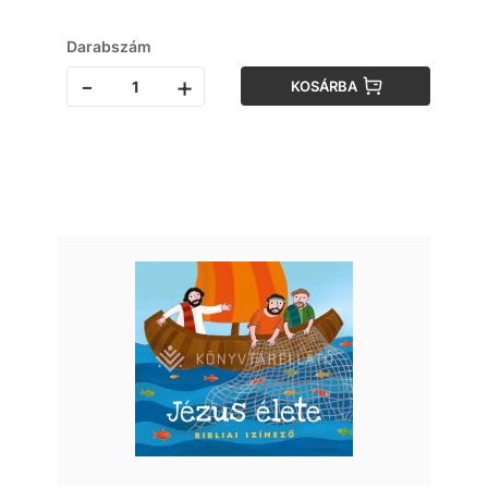
Darabszám
-
+
KOSÁRBA