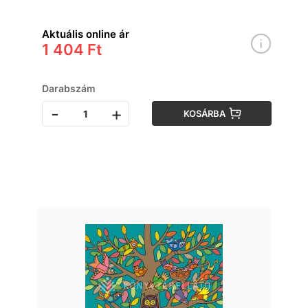
Aktuális online ár
1 404 Ft
Darabszám
-
+
KOSÁRBA