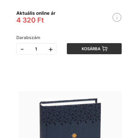
Aktuális online ár
4 320 Ft
Darabszám
-
+
KOSÁRBA