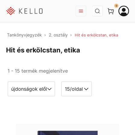
BEJELENTKEZÉS
0
Tankönyvjegyzék
2. osztály
Hit és erkölcstan, etika
Hit és erkölcstan, etika
1 - 15 termék megjelenítve