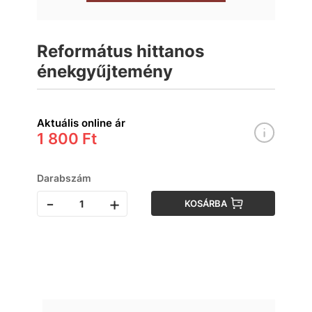
Református hittanos
énekgyűjtemény
Aktuális online ár
1 800 Ft
Darabszám
-
+
KOSÁRBA