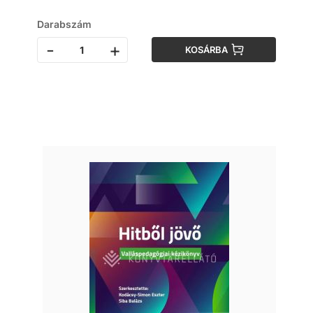
Darabszám
-
+
KOSÁRBA