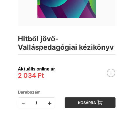
Hitből jövő-
Valláspedagógiai kézikönyv
Aktuális online ár
2 034 Ft
Darabszám
-
+
KOSÁRBA