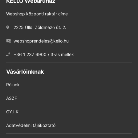
KELLO Webáruház
Webshop központi raktár címe
2225 Üllő, Zöldmező út. 2.
webshoprendeles@kello.hu
+36 1 237 6900 / 3-as mellék
Vásárlóinknak
Rólunk
ÁSZF
GY.I.K.
Adatvédelmi tájékoztató