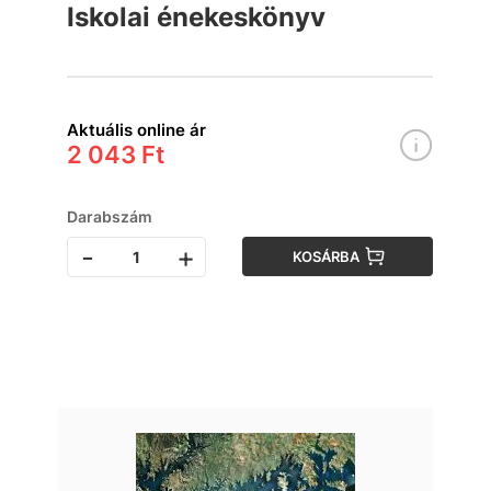
Iskolai énekeskönyv
Aktuális online ár
2 043 Ft
Darabszám
-
+
KOSÁRBA