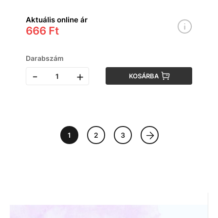
Aktuális online ár
666 Ft
Darabszám
-
+
KOSÁRBA
1
2
3