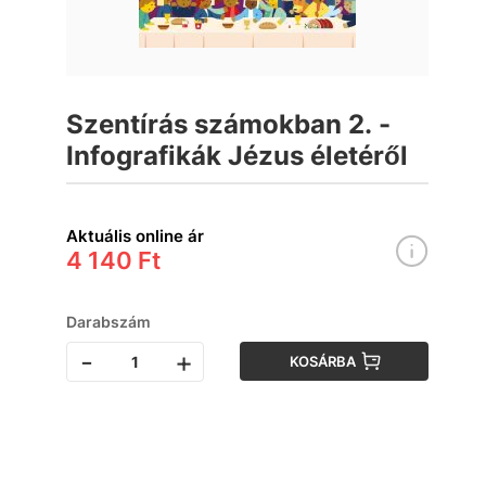
Szentírás számokban 2. -
Infografikák Jézus életéről
Aktuális online ár
4 140 Ft
Darabszám
-
+
KOSÁRBA