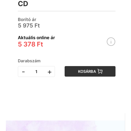
CD
Borító ár
5 975 Ft
Aktuális online ár
5 378 Ft
Darabszám
-
+
KOSÁRBA