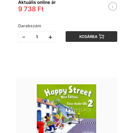
Aktuális online ár
9 738 Ft
Darabszám
-
+
KOSÁRBA