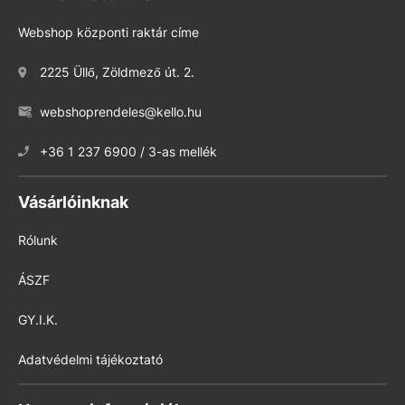
Webshop központi raktár címe
2225 Üllő, Zöldmező út. 2.
webshoprendeles@kello.hu
+36 1 237 6900 / 3-as mellék
Vásárlóinknak
Rólunk
ÁSZF
GY.I.K.
Adatvédelmi tájékoztató