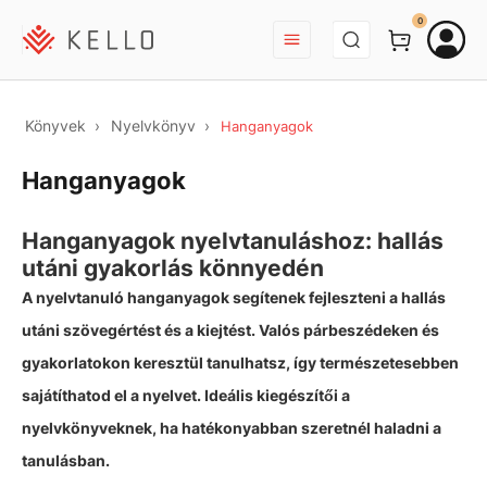
BEJELENTKEZÉS
0
Könyvek
Nyelvkönyv
Hanganyagok
Hanganyagok
Hanganyagok nyelvtanuláshoz: hallás
utáni gyakorlás könnyedén
A nyelvtanuló hanganyagok segítenek fejleszteni a hallás
utáni szövegértést és a kiejtést. Valós párbeszédeken és
gyakorlatokon keresztül tanulhatsz, így természetesebben
sajátíthatod el a nyelvet. Ideális kiegészítői a
nyelvkönyveknek, ha hatékonyabban szeretnél haladni a
tanulásban.