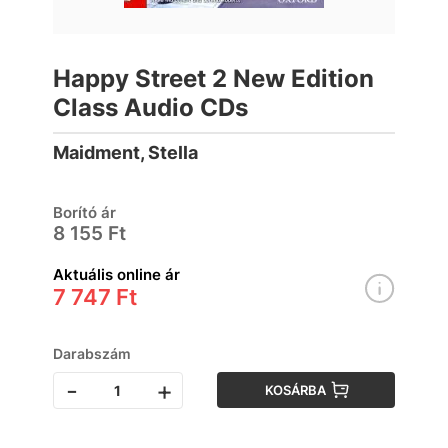
Happy Street 2 New Edition
Class Audio CDs
Maidment, Stella
Borító ár
8 155 Ft
Aktuális online ár
7 747 Ft
Darabszám
-
+
KOSÁRBA