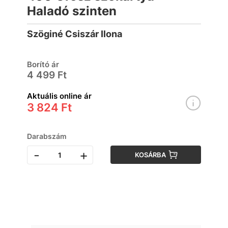
Haladó szinten
Szöginé Csiszár Ilona
Borító ár
4 499 Ft
Aktuális online ár
3 824 Ft
Darabszám
-
+
KOSÁRBA