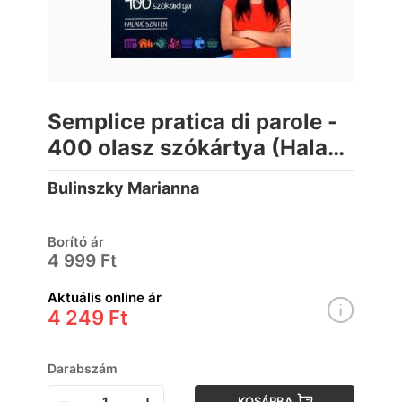
Semplice pratica di parole -
400 olasz szókártya (Haladó
szinten)
Bulinszky Marianna
Borító ár
4 999 Ft
Aktuális online ár
4 249 Ft
Darabszám
-
+
KOSÁRBA