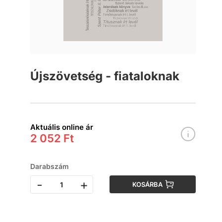
Újszövetség - fiataloknak
Aktuális online ár
2 052 Ft
Darabszám
-
+
KOSÁRBA