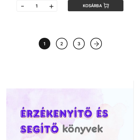
-
+
KOSÁRBA
1
2
3