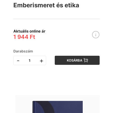
Emberismeret és etika
Aktuális online ár
1 944 Ft
Darabszám
-
+
KOSÁRBA