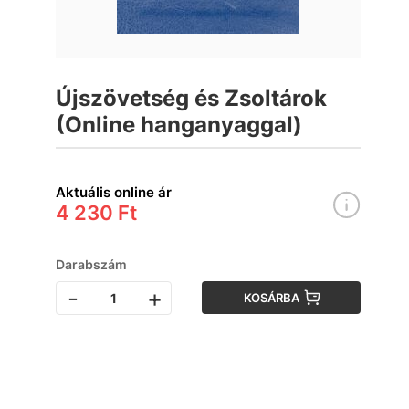
Újszövetség és Zsoltárok
(Online hanganyaggal)
Aktuális online ár
4 230 Ft
Darabszám
-
+
KOSÁRBA