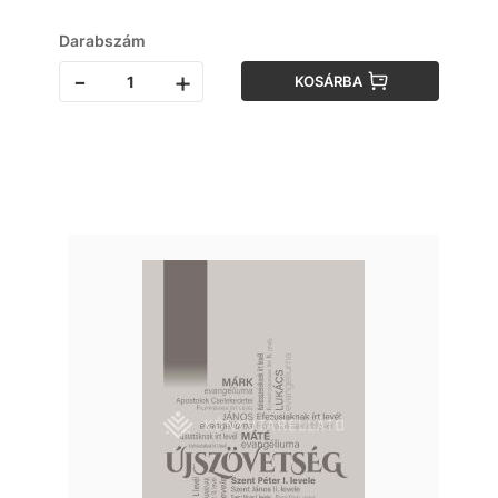
Darabszám
-
+
KOSÁRBA