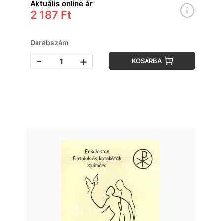
Aktuális online ár
2 187 Ft
Darabszám
-
+
KOSÁRBA