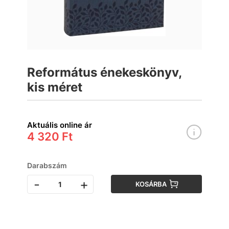
Református énekeskönyv,
kis méret
Aktuális online ár
4 320 Ft
Darabszám
-
+
KOSÁRBA