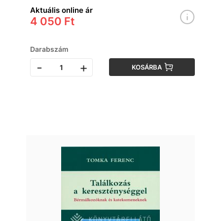
Aktuális online ár
4 050 Ft
Darabszám
-
+
KOSÁRBA