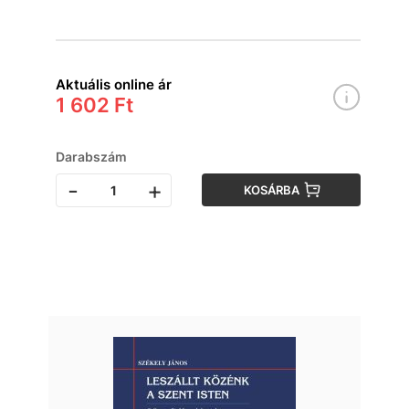
Aktuális online ár
1 602 Ft
Darabszám
-
+
KOSÁRBA