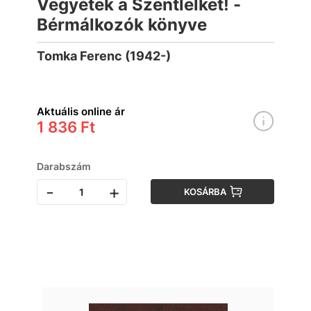
Vegyétek a Szentlelket! -
Bérmálkozók könyve
Tomka Ferenc (1942-)
Aktuális online ár
1 836 Ft
Darabszám
-
+
KOSÁRBA