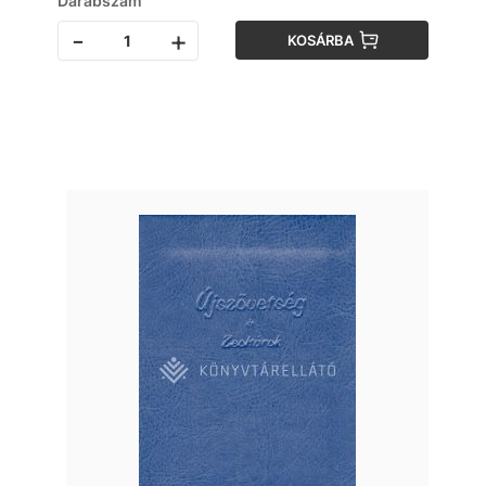
Darabszám
-
+
KOSÁRBA