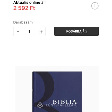
Aktuális online ár
2 592 Ft
Darabszám
-
+
KOSÁRBA