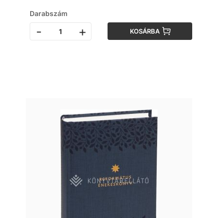
Darabszám
-
+
KOSÁRBA