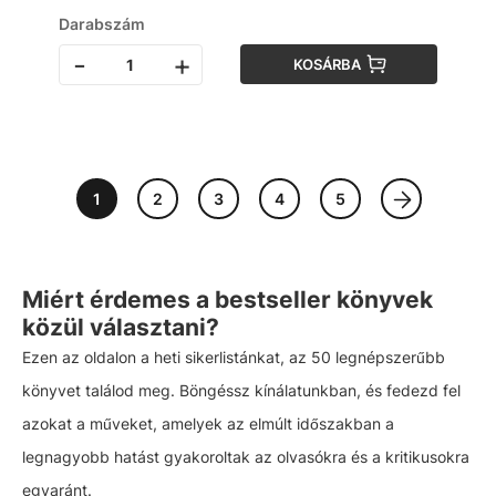
Darabszám
-
+
KOSÁRBA
1
2
3
4
5
Miért érdemes a bestseller könyvek
közül választani?
Ezen az oldalon a heti sikerlistánkat, az 50 legnépszerűbb
könyvet találod meg. Böngéssz kínálatunkban, és fedezd fel
azokat a műveket, amelyek az elmúlt időszakban a
legnagyobb hatást gyakoroltak az olvasókra és a kritikusokra
egyaránt.