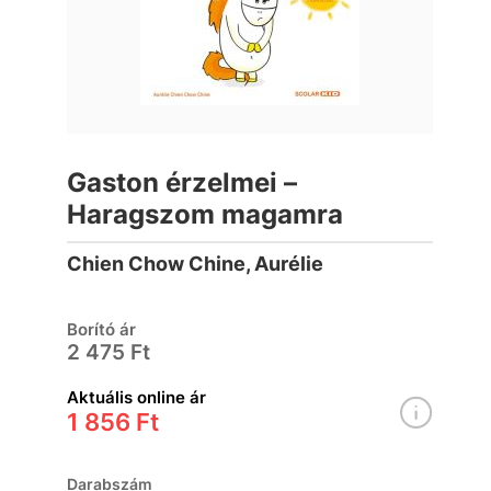
Gaston érzelmei –
Haragszom magamra
Chien Chow Chine, Aurélie
Borító ár
2 475 Ft
Aktuális online ár
1 856 Ft
Darabszám