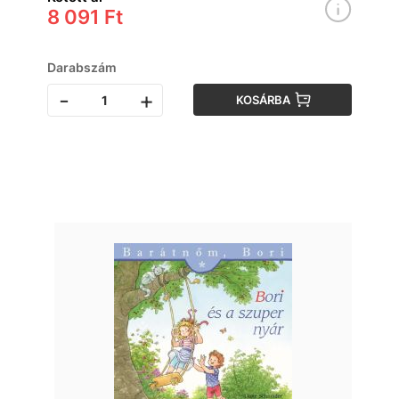
8 091 Ft
Darabszám
-
+
KOSÁRBA