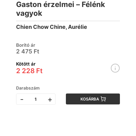
Gaston érzelmei – Félénk
vagyok
Chien Chow Chine, Aurélie
Borító ár
2 475 Ft
Kötött ár
2 228 Ft
Darabszám
-
+
KOSÁRBA