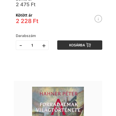
2 475 Ft
Kötött ár
2 228 Ft
Darabszám
-
+
KOSÁRBA