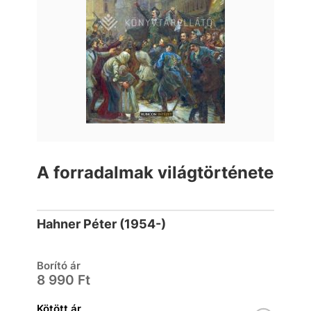
A forradalmak világtörténete
Hahner Péter (1954-)
Borító ár
8 990 Ft
Kötött ár