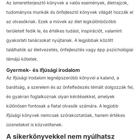
Az ismeretterjesztő könyvek a valós események, életrajzok,
tudományos munkák és önfejlesztő könyvek világát hozzák el
az olvasóknak. Ezek a művek az élet legkülönbözőbb
területeit fedik le, és értékes tudást, inspirációt, valamint
gyakorlati tanácsokat nyújtanak. A legjobbak között
találhatók az életvezetés, önfejlesztés vagy épp pszichológiai
témájú kötetek.
Gyermek- és ifjúsági irodalom
Az ifjúsági irodalom legnépszerűbb könyvei a kaland, a
barátság, a szerelem és az önfelfedezés témáit dolgozzák fel,
és gyakran foglalkoznak olyan kérdésekkel, amelyek
különösen fontosak a fiatal olvasók számára. A legjobb
ifjúsági könyvek nemcsak szórakoztatóak, hanem értékes
üzeneteket is közvetítenek.
A sikerkönyvekkel nem nyúlhatsz