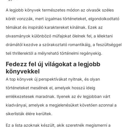
A legjobb könyvek természetes módon az olvasók széles
körét vonzzák, mert izgalmas történeteket, elgondolkodtató
témákat és inspiráló karaktereket kínálnak. Ezek az
olvasmányok különböző műfajokat ölelnek fel, a lélektani
drámától kezdve a szórakoztató romantikáig, a feszültséggel
teli thrillerektől a mélyreható történelmi regényekig.
Fedezz fel új világokat a legjobb
könyvekkel
A top könyvek új perspektívákat nyitnak, és olyan
történeteket mesélnek el, amelyek hosszú ideig
emlékezetesek maradnak. Ilyenek az év legjobban várt
kiadványai, amelyek a megjelenésüket követően azonnal a
sikerlisták élére kerültek.
Ez a lista azoknak készült, akik szeretnék megismerni a