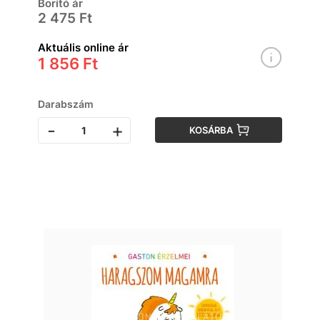
Borító ár
2 475 Ft
Aktuális online ár
1 856 Ft
Darabszám
-
+
KOSÁRBA