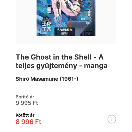
The Ghost in the Shell - A
teljes gyűjtemény - manga
Shirō Masamune (1961-)
Borító ár
9 995 Ft
Kötött ár
8 996 Ft