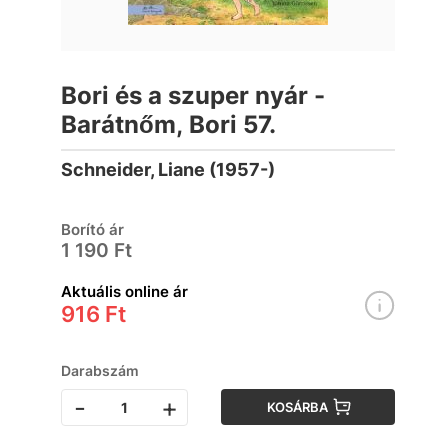
Bori és a szuper nyár -
Barátnőm, Bori 57.
Schneider, Liane (1957-)
Borító ár
1 190 Ft
Aktuális online ár
916 Ft
Darabszám
-
+
KOSÁRBA