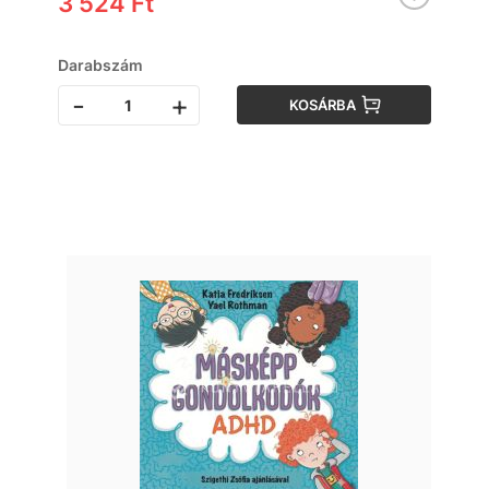
3 524 Ft
Darabszám
-
+
KOSÁRBA