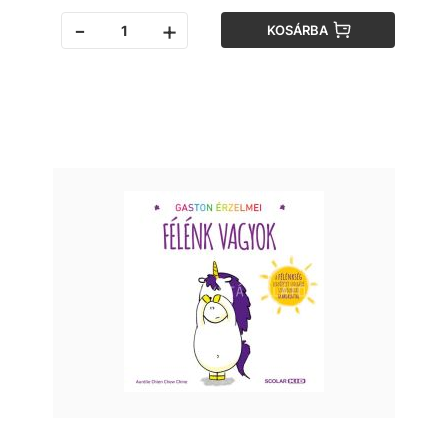
-
+
KOSÁRBA