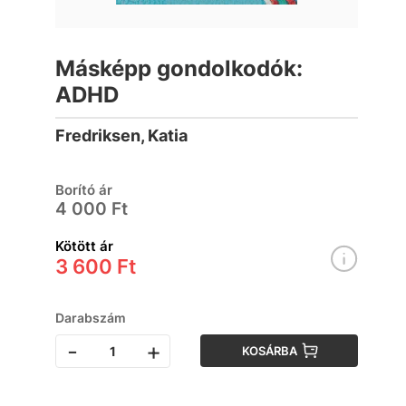
Másképp gondolkodók:
ADHD
Fredriksen, Katia
Borító ár
4 000 Ft
Kötött ár
3 600 Ft
Darabszám
-
+
KOSÁRBA