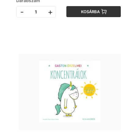
Darabszám
-
+
KOSÁRBA