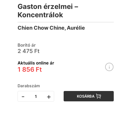
Gaston érzelmei –
Koncentrálok
Chien Chow Chine, Aurélie
Borító ár
2 475 Ft
Aktuális online ár
1 856 Ft
Darabszám
-
+
KOSÁRBA