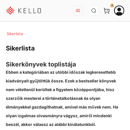
BEJELENTKEZÉS
0
Sikerlista
Sikerlista
Sikerkönyvek toplistája
Ebben a kategóriában az utóbbi időszak legkeresettebb
kiadványait gyűjtöttük össze. Ezek a bestseller könyvek
nem véletlenül kerültek a figyelem középpontjába, hisz
szerzőik mesterei a történetalkotásnak és olyan
élményekkel gazdagíthatnak, amivel más művek nem. Ha
olyan izgalmas olvasmányra vágysz, amiről mindenki
beszél, akkor válassz az alábbi kínálatunkból.