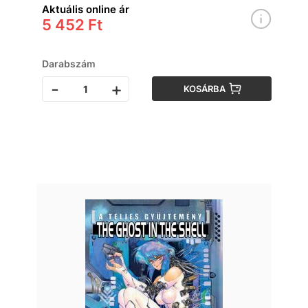
Aktuális online ár
5 452 Ft
Darabszám
-
+
KOSÁRBA