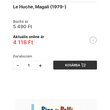
Le Huche, Magali (1979-)
Borító ár
5 490 Ft
Aktuális online ár
4 118 Ft
Darabszám
-
+
KOSÁRBA