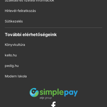
Szállítási és fizetési információk
Hírlevél-feliratkozás
Sütikezelés
További elérhetőségeink
Könyvkultúra
kello.hu
pedig.hu
Modern Iskola