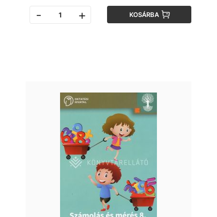
-
+
KOSÁRBA