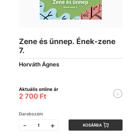
Zene és ünnep. Ének-zene
7.
Horváth Ágnes
Aktuális online ár
2 700 Ft
Darabszám
-
+
KOSÁRBA