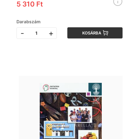
5 310 Ft
Darabszám
-
+
KOSÁRBA