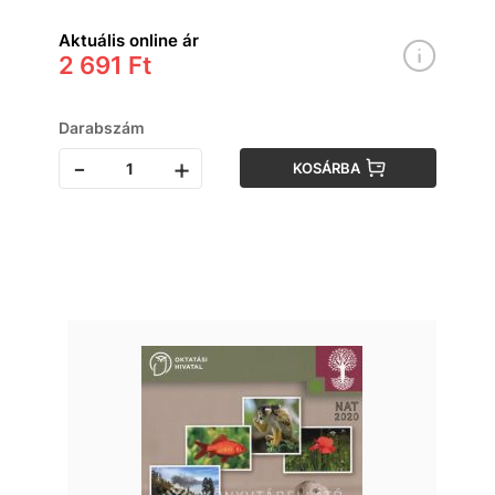
Aktuális online ár
2 691 Ft
Darabszám
-
+
KOSÁRBA