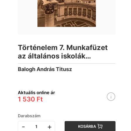
Történelem 7. Munkafüzet
az általános iskolák
számára
Balogh András Titusz
Aktuális online ár
1 530 Ft
Darabszám
-
+
KOSÁRBA