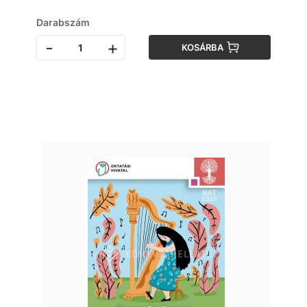
Darabszám
-
+
KOSÁRBA