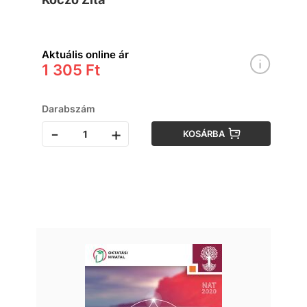
Aktuális online ár
1 305 Ft
Darabszám
-
+
KOSÁRBA