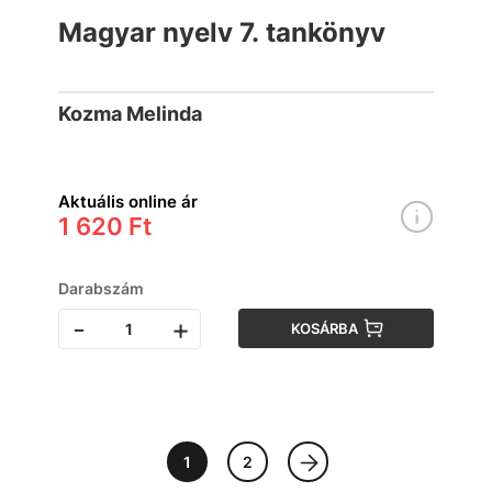
Magyar nyelv 7. tankönyv
Kozma Melinda
Aktuális online ár
1 620 Ft
Darabszám
-
+
KOSÁRBA
1
2