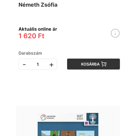
Németh Zsófia
Aktuális online ár
1 620 Ft
Darabszám
-
+
KOSÁRBA