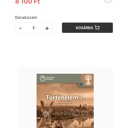
8 100 Ft
Darabszám
-
+
KOSÁRBA