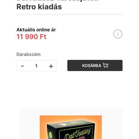
Retro kiadás
Aktuális online ár
11 990 Ft
Darabszám
-
+
KOSÁRBA