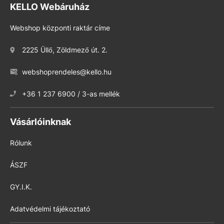
KELLO Webáruház
Webshop központi raktár címe
2225 Üllő, Zöldmező út. 2.
webshoprendeles@kello.hu
+36 1 237 6900 / 3-as mellék
Vásárlóinknak
Rólunk
ÁSZF
GY.I.K.
Adatvédelmi tájékoztató