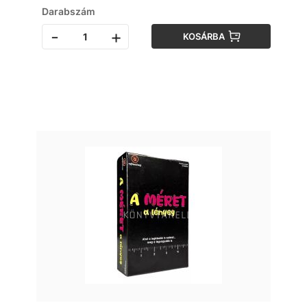
Darabszám
-
+
KOSÁRBA