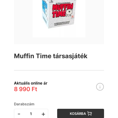
Muffin Time társasjáték
Aktuális online ár
8 990 Ft
Darabszám
-
+
KOSÁRBA