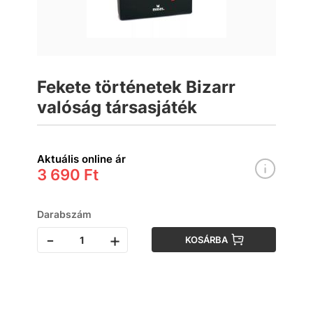
Fekete történetek Bizarr
valóság társasjáték
Aktuális online ár
3 690 Ft
Darabszám
-
+
KOSÁRBA