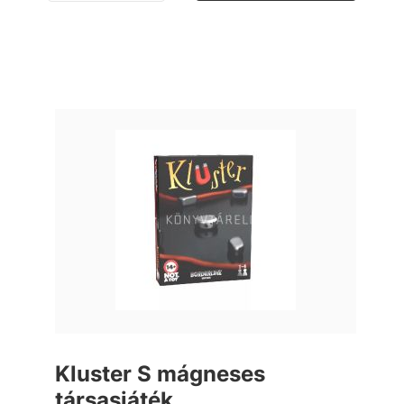
Kluster S mágneses
társasjáték