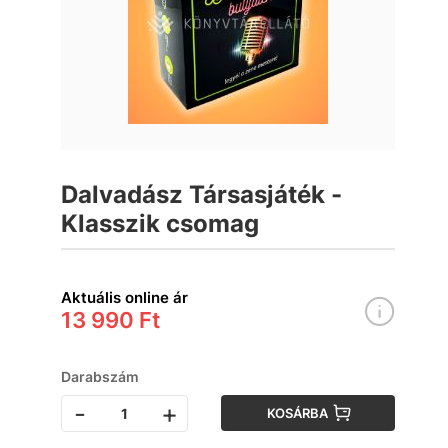
Dalvadász Társasjáték -
Klasszik csomag
Aktuális online ár
13 990 Ft
Darabszám
-
+
KOSÁRBA