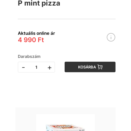
P mint pizza
Aktuális online ár
4 990 Ft
Darabszám
-
+
KOSÁRBA