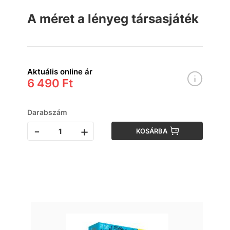
A méret a lényeg társasjáték
Aktuális online ár
6 490 Ft
Darabszám
-
+
KOSÁRBA