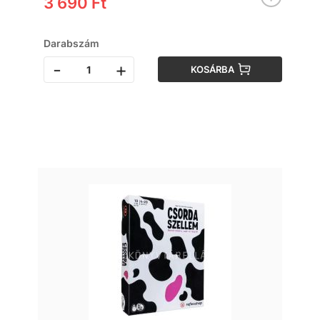
3 690 Ft
Darabszám
-
+
KOSÁRBA