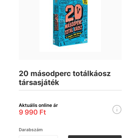
20 másodperc totálkáosz
társasjáték
Aktuális online ár
9 990 Ft
Darabszám