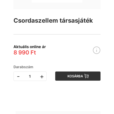
Csordaszellem társasjáték
Aktuális online ár
8 990 Ft
Darabszám
-
+
KOSÁRBA