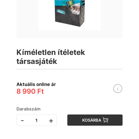
Kíméletlen ítéletek
társasjáték
Aktuális online ár
8 990 Ft
Darabszám
-
+
KOSÁRBA