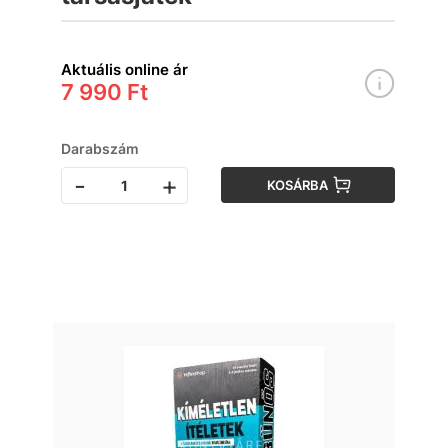
Aktuális online ár
7 990 Ft
Darabszám
-
+
KOSÁRBA