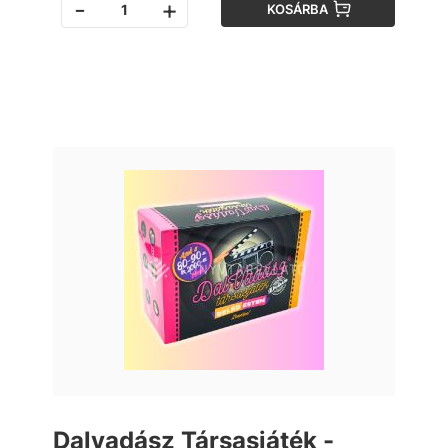
-
+
KOSÁRBA
Dalvadász Társasjáték -