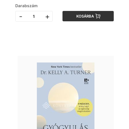
Darabszám
-
+
KOSÁRBA