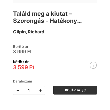
Találd meg a kiutat –
Szorongás - Hatékony
megoldás a
Gilpin, Richard
kiegyensúlyozott élethez
Borító ár
3 999 Ft
Kötött ár
3 599 Ft
Darabszám
-
+
KOSÁRBA