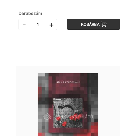
Darabszám
-
+
KOSÁRBA