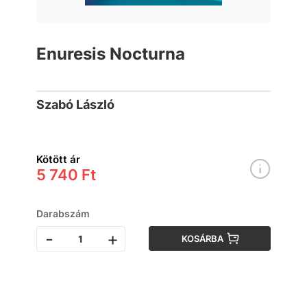
Enuresis Nocturna
Szabó László
Kötött ár
5 740 Ft
Darabszám
-
+
KOSÁRBA