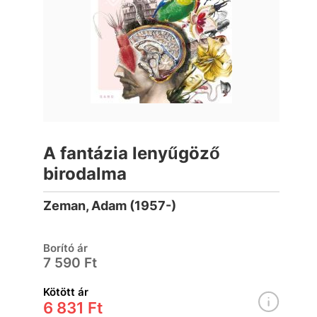
A fantázia lenyűgöző
birodalma
Zeman, Adam (1957-)
Borító ár
7 590 Ft
Kötött ár
6 831 Ft