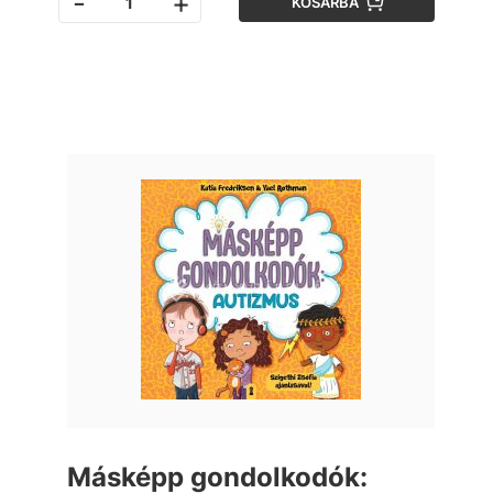
-
+
KOSÁRBA
Másképp gondolkodók: