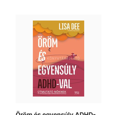
Öröm és egyensúly ADHD-