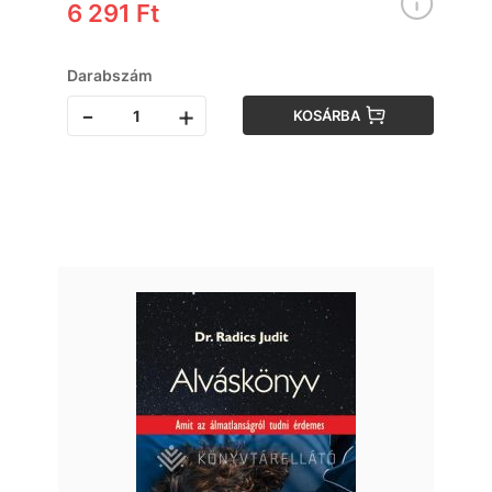
6 291 Ft
Darabszám
-
+
KOSÁRBA