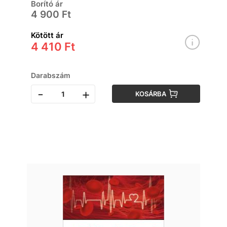
Borító ár
4 900 Ft
Kötött ár
4 410 Ft
Darabszám
-
+
KOSÁRBA