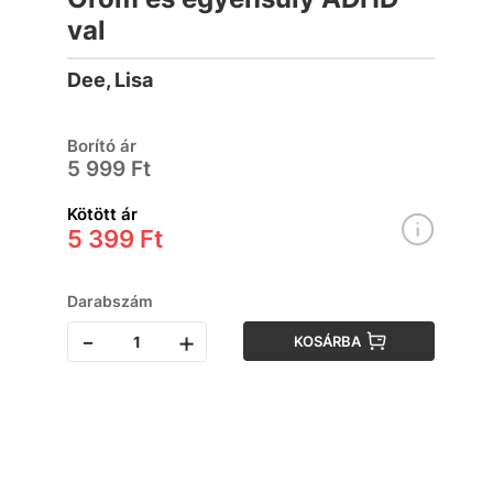
val
Dee, Lisa
Borító ár
5 999 Ft
Kötött ár
5 399 Ft
Darabszám
-
+
KOSÁRBA