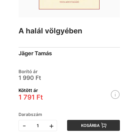
A halál völgyében
Jäger Tamás
Borító ár
1 990 Ft
Kötött ár
1 791 Ft
Darabszám
-
+
KOSÁRBA