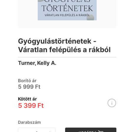
Gyógyulástörténetek -
Váratlan felépülés a rákból
Turner, Kelly A.
Borító ár
5 999 Ft
Kötött ár
5 399 Ft
Darabszám