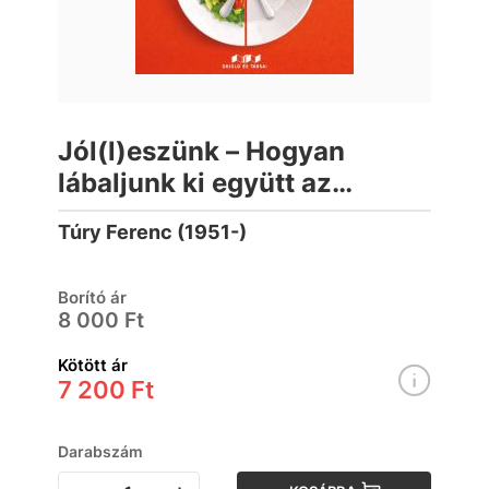
Jól(l)eszünk – Hogyan
lábaljunk ki együtt az
evészavarokból?
Túry Ferenc (1951-)
Borító ár
8 000 Ft
Kötött ár
7 200 Ft
Darabszám