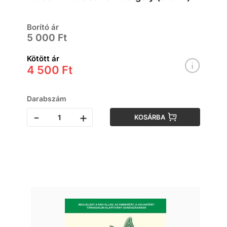
Borító ár
5 000 Ft
Kötött ár
4 500 Ft
Darabszám
-
+
KOSÁRBA