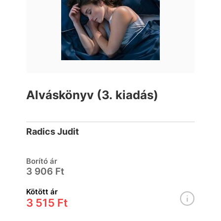
Alváskönyv (3. kiadás)
Radics Judit
Borító ár
3 906 Ft
Kötött ár
3 515 Ft