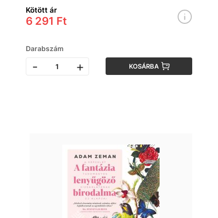
Kötött ár
6 291 Ft
Darabszám
-
+
KOSÁRBA