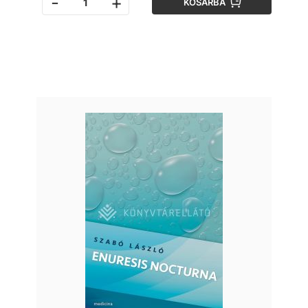
-
+
KOSÁRBA