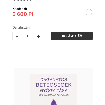
Kötött ár
3 600 Ft
Darabszám
-
+
KOSÁRBA