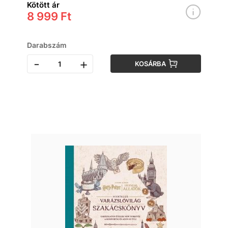
Kötött ár
8 999 Ft
Darabszám
-
+
KOSÁRBA