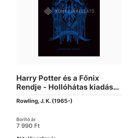
Harry Potter és a Főnix
Rendje - Hollóhátas kiadás
(élfestett)
Rowling, J. K. (1965-)
Borító ár
7 990 Ft