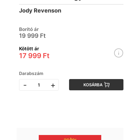
Káprázatos kellékek a
Jody Revenson
filmek világából
Borító ár
19 999 Ft
Kötött ár
17 999 Ft
Darabszám
-
+
KOSÁRBA