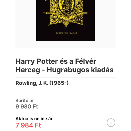
Harry Potter és a Félvér
Herceg - Hugrabugos kiadás
Rowling, J. K. (1965-)
Borító ár
9 980 Ft
Aktuális online ár
7 984 Ft