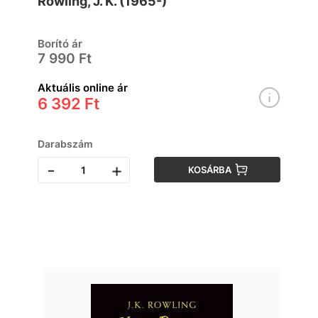
Rowling, J. K. (1965-)
Borító ár
7 990 Ft
Aktuális online ár
6 392 Ft
Darabszám
-
+
KOSÁRBA