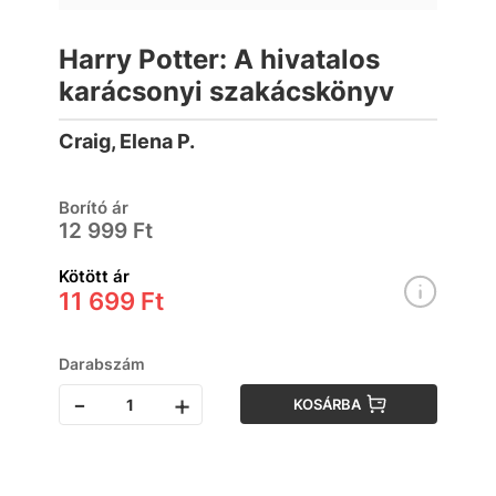
Harry Potter: A hivatalos
karácsonyi szakácskönyv
Craig, Elena P.
Borító ár
12 999 Ft
Kötött ár
11 699 Ft
Darabszám
-
+
KOSÁRBA