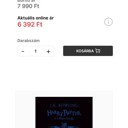
Borító ár
7 990 Ft
Aktuális online ár
6 392 Ft
Darabszám
-
+
KOSÁRBA