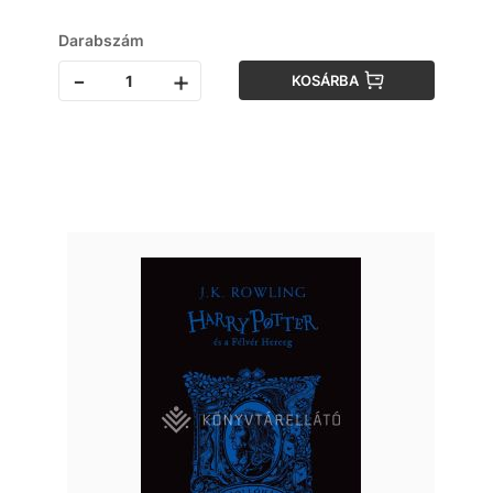
Darabszám
-
+
KOSÁRBA