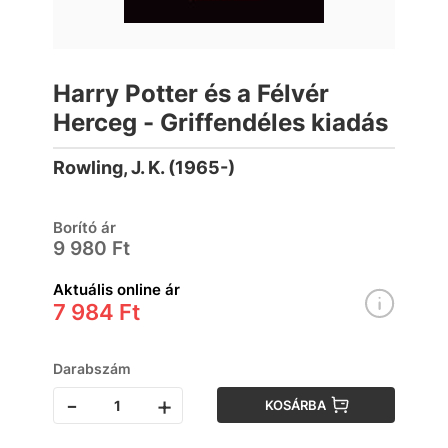
Harry Potter és a Félvér
Herceg - Griffendéles kiadás
Rowling, J. K. (1965-)
Borító ár
9 980 Ft
Aktuális online ár
7 984 Ft
Darabszám
-
+
KOSÁRBA