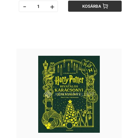
-
+
KOSÁRBA