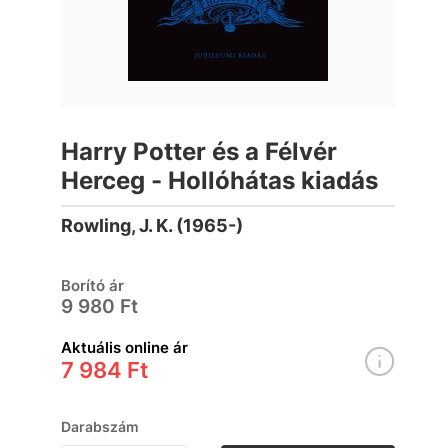
Harry Potter és a Félvér
Herceg - Hollóhátas kiadás
Rowling, J. K. (1965-)
Borító ár
9 980 Ft
Aktuális online ár
7 984 Ft
Darabszám