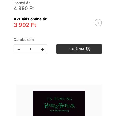
Borító ár
4 990 Ft
Aktuális online ár
3 992 Ft
Darabszám
-
+
KOSÁRBA