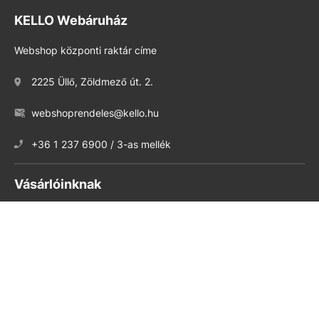
KELLO Webáruház
Webshop központi raktár címe
2225 Üllő, Zöldmező út. 2.
webshoprendeles@kello.hu
+36 1 237 6900 / 3-as mellék
Vásárlóinknak
Rólunk
ÁSZF
GY.I.K.
Adatvédelmi tájékoztató