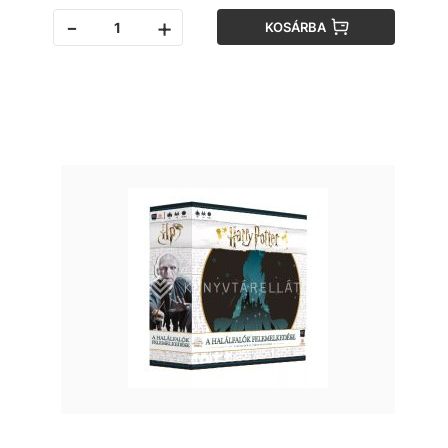
-
+
KOSÁRBA