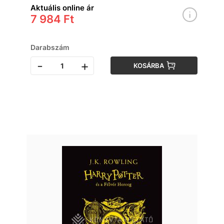
Aktuális online ár
7 984 Ft
Darabszám
-
+
KOSÁRBA