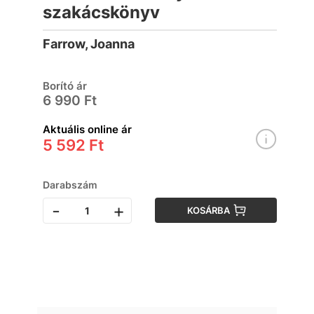
szakácskönyv
Farrow, Joanna
Borító ár
6 990 Ft
Aktuális online ár
5 592 Ft
Darabszám
-
+
KOSÁRBA