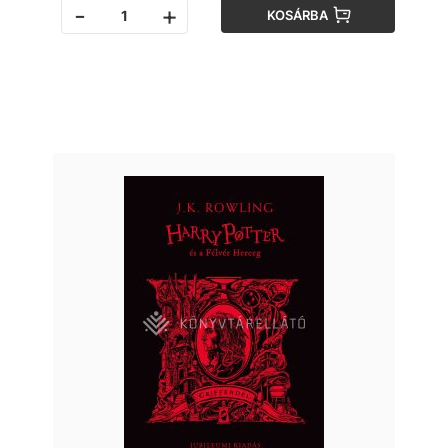
-
+
KOSÁRBA