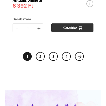
Aktuális online ár
6 392 Ft
Darabszám
-
+
KOSÁRBA
1
2
3
4