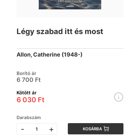
Légy szabad itt és most
Allon, Catherine (1948-)
Borító ár
6 700 Ft
Kötött ár
6 030 Ft
Darabszám
-
+
KOSÁRBA