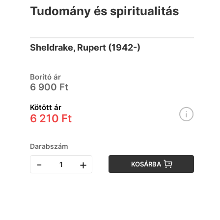
Tudomány és spiritualitás
Sheldrake, Rupert (1942-)
Borító ár
6 900 Ft
Kötött ár
6 210 Ft
Darabszám
-
+
KOSÁRBA