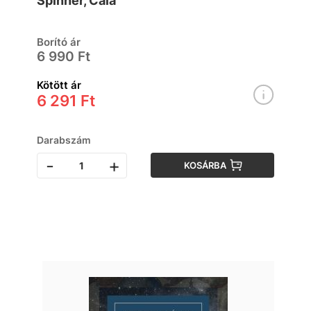
Spinner, Cala
Borító ár
6 990 Ft
Kötött ár
6 291 Ft
Darabszám
-
+
KOSÁRBA