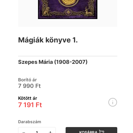
Mágiák könyve 1.
Szepes Mária (1908-2007)
Borító ár
7 990 Ft
Kötött ár
7 191 Ft
Darabszám
-
+
KOSÁRBA