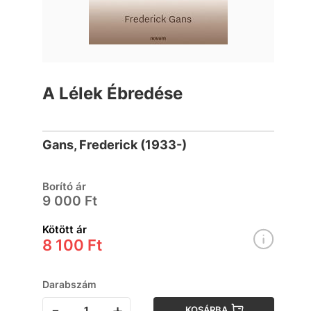
A Lélek Ébredése
Gans, Frederick (1933-)
Borító ár
9 000 Ft
Kötött ár
8 100 Ft
Darabszám
-
+
KOSÁRBA