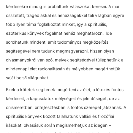
kérdésekre mindig is próbáltunk válaszokat keresni. A mai
összetett, tragédiákkal és nehézségekkel teli világban egyre
több ilyen téma foglalkoztat minket, így a spirituális,
ezoterikus könyvek fogalmát nehéz meghatározni. Ide
sorolhatunk mindent, amit tudományos megközelítés
segítségével nem tudunk megmagyarázni, hiszen olyan
olvasmányokról van szó, melyek segítségével túlléphetünk a
mindennapi élet racionalitásán és mélyebben megérthetjük
saját belső világunkat.
Ezek a kötetek segítenek megérteni az élet, a létezés fontos
kérdéseit, a kapcsolatok mélységeit és jelentőségét, de az
önismeretben, önfejlesztésben is fontos szerepet játszanak. A
spirituális könyvek között találhatunk vallási és filozófiai
írásokat, olvasásuk során megismerhetjük az idegen –