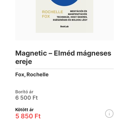
Magnetic – Elméd mágneses
ereje
Fox, Rochelle
Borító ár
6 500 Ft
Kötött ár
5 850 Ft