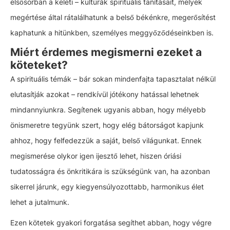
elsősorban a keleti – kultúrák spirituális tanításait, melyek
megértése által rátalálhatunk a belső békénkre, megerősítést
kaphatunk a hitünkben, személyes meggyőződéseinkben is.
Miért érdemes megismerni ezeket a
köteteket?
A spirituális témák – bár sokan mindenfajta tapasztalat nélkül
elutasítják azokat – rendkívül jótékony hatással lehetnek
mindannyiunkra. Segítenek ugyanis abban, hogy mélyebb
önismeretre tegyünk szert, hogy elég bátorságot kapjunk
ahhoz, hogy felfedezzük a saját, belső világunkat. Ennek
megismerése olykor igen ijesztő lehet, hiszen óriási
tudatosságra és önkritikára is szükségünk van, ha azonban
sikerrel járunk, egy kiegyensúlyozottabb, harmonikus élet
lehet a jutalmunk.
Ezen kötetek gyakori forgatása segíthet abban, hogy végre