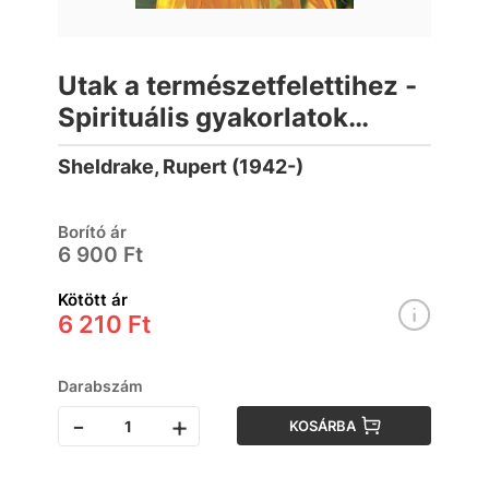
Utak a természetfelettihez -
Spirituális gyakorlatok
tudományos szemmel
Sheldrake, Rupert (1942-)
Borító ár
6 900 Ft
Kötött ár
6 210 Ft
Darabszám
-
+
KOSÁRBA