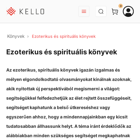
BEJELENTKEZÉS
0
Könyvek
Ezoterikus és spirituális könyvek
Ezoterikus és spirituális könyvek
Az ezoterikus, spirituális könyvek igazán izgalmas és
mélyen elgondolkodtató olvasmányokat kínálnak azoknak,
akik nyitottak új perspektívából megismerni a világot:
segítségükkel felfedezhetjük az élet rejtett összefüggéseit,
segítséget kaphatunk a belső útkereséshez vagy
egyszerűen ahhoz, hogy a mindennapjainkban egy kicsit
tudatosabban állhassunk helyt. A téma iránt érdeklődők az
alábbiakban minden szükséges segítséget megkaphatnak