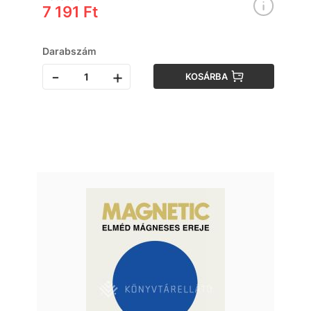
7 191 Ft
Darabszám
-
+
KOSÁRBA