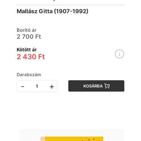
Hanna közvetítésével
Mallász Gitta (1907-1992)
Borító ár
2 700 Ft
Kötött ár
2 430 Ft
Darabszám
-
+
KOSÁRBA