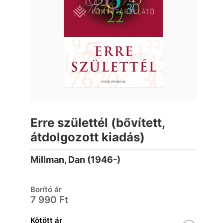
Erre születtél (bővített,
átdolgozott kiadás)
Millman, Dan (1946-)
Borító ár
7 990 Ft
Kötött ár