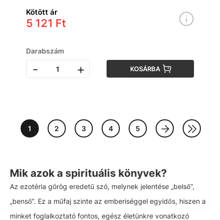
Kötött ár
5 121 Ft
Darabszám
-
+
KOSÁRBA
1
2
3
4
5
Mik azok a spirituális könyvek?
Az ezotéria görög eredetű szó, melynek jelentése „belső”,
„benső”. Ez a műfaj szinte az emberiséggel egyidős, hiszen a
minket foglalkoztató fontos, egész életünkre vonatkozó