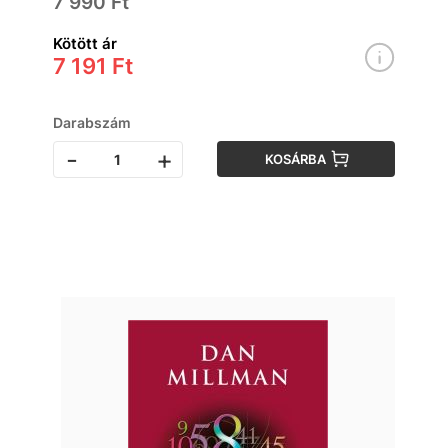
7 990 Ft
Kötött ár
7 191 Ft
Darabszám
-
+
KOSÁRBA