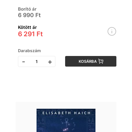
Borító ár
6 990 Ft
Kötött ár
6 291 Ft
Darabszám
-
+
KOSÁRBA