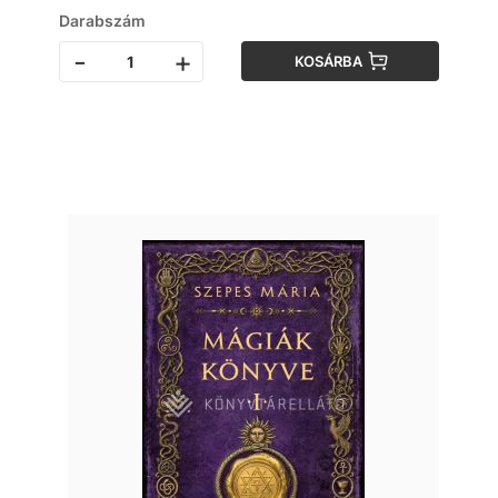
Darabszám
-
+
KOSÁRBA