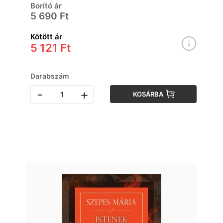
Borító ár
5 690 Ft
Kötött ár
5 121 Ft
Darabszám
-
+
KOSÁRBA