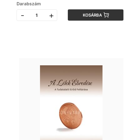
Darabszám
-
+
KOSÁRBA