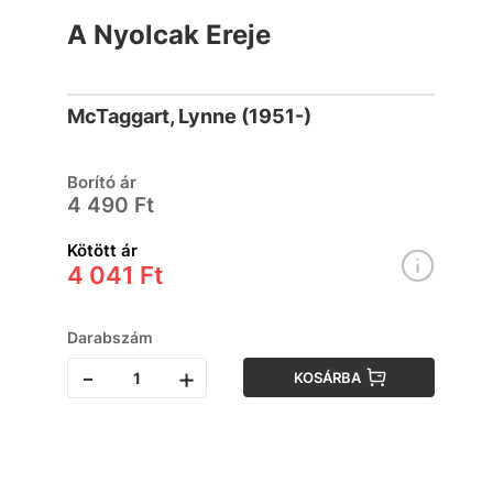
A Nyolcak Ereje
McTaggart, Lynne (1951-)
Borító ár
4 490 Ft
Kötött ár
4 041 Ft
Darabszám
-
+
KOSÁRBA