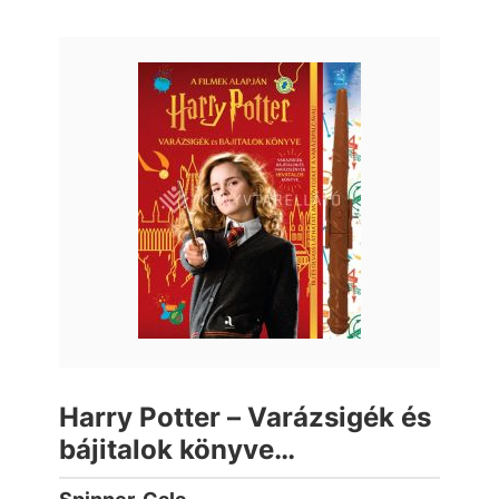
Harry Potter – Varázsigék és
bájitalok könyve
(varázspálcával)