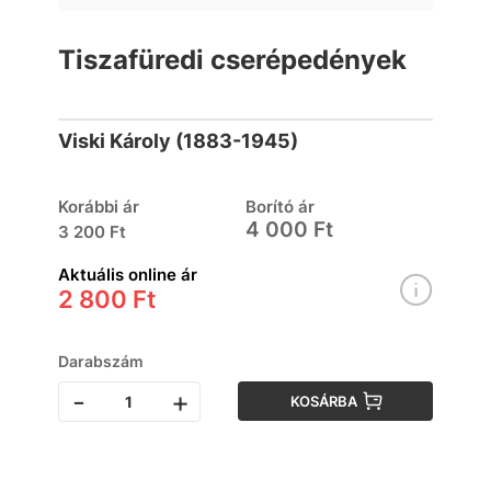
Tiszafüredi cserépedények
Viski Károly (1883-1945)
Korábbi ár
Borító ár
4 000 Ft
3 200 Ft
Aktuális online ár
2 800 Ft
Darabszám
-
+
KOSÁRBA