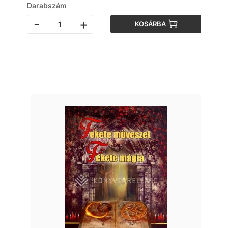
Darabszám
-
+
KOSÁRBA