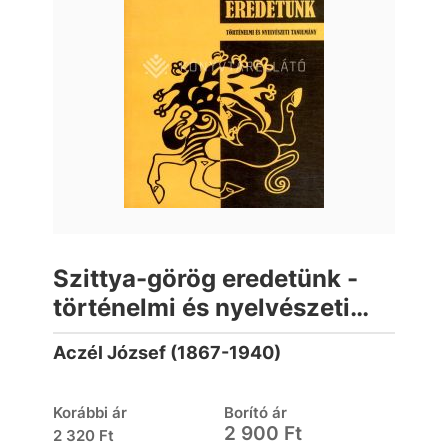
Szittya-görög eredetünk -
történelmi és nyelvészeti
tanulmány
Aczél József (1867-1940)
Korábbi ár
Borító ár
2 900 Ft
2 320 Ft