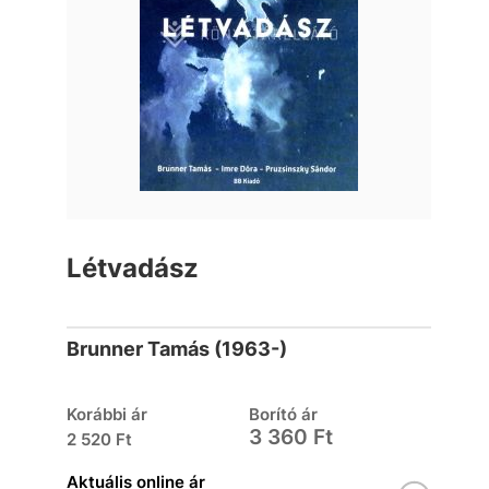
Létvadász
Brunner Tamás (1963-)
Korábbi ár
Borító ár
3 360 Ft
2 520 Ft
Aktuális online ár