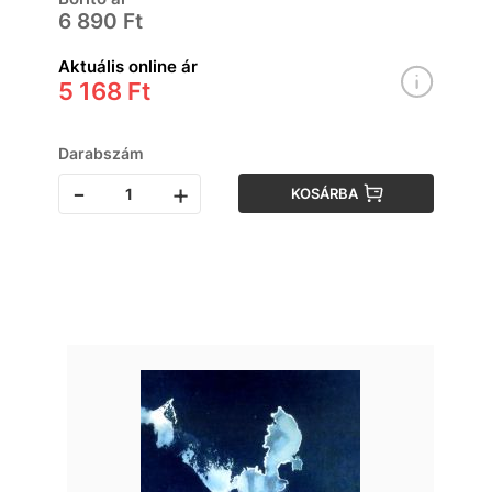
6 890 Ft
Aktuális online ár
5 168 Ft
Darabszám
-
+
KOSÁRBA