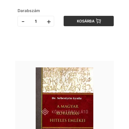
Darabszám
-
+
KOSÁRBA