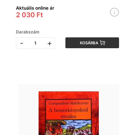
Aktuális online ár
2 030 Ft
Darabszám
-
+
KOSÁRBA