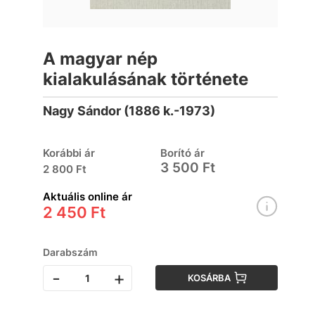
A magyar nép
kialakulásának története
Nagy Sándor (1886 k.-1973)
Korábbi ár
Borító ár
3 500 Ft
2 800 Ft
Aktuális online ár
2 450 Ft
Darabszám
-
+
KOSÁRBA