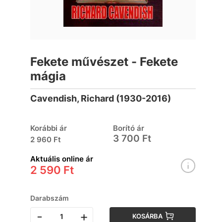
Fekete művészet - Fekete
mágia
Cavendish, Richard (1930-2016)
Korábbi ár
Borító ár
3 700 Ft
2 960 Ft
Aktuális online ár
2 590 Ft
Darabszám
-
+
KOSÁRBA