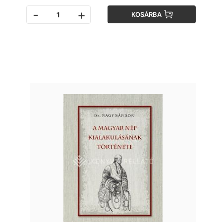
-
+
KOSÁRBA