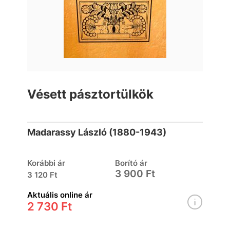
Vésett pásztortülkök
Madarassy László (1880-1943)
Korábbi ár
Borító ár
3 900 Ft
3 120 Ft
Aktuális online ár
2 730 Ft