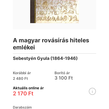
A magyar rovásírás hiteles
emlékei
Sebestyén Gyula (1864-1946)
Korábbi ár
Borító ár
3 100 Ft
2 480 Ft
Aktuális online ár
2 170 Ft
Darabszám