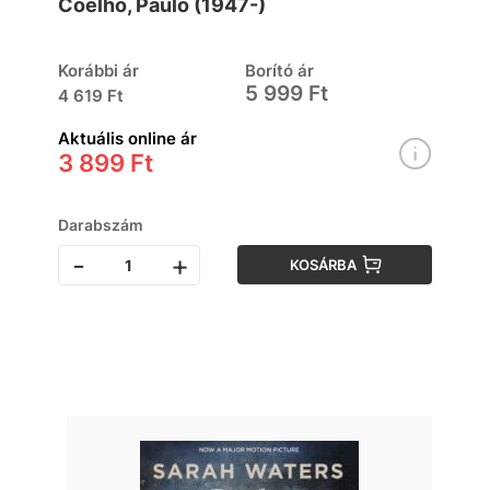
Coelho, Paulo (1947-)
Korábbi ár
Borító ár
5 999 Ft
4 619 Ft
Aktuális online ár
3 899 Ft
Darabszám
-
+
KOSÁRBA