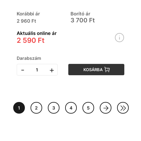
Korábbi ár
Borító ár
3 700 Ft
2 960 Ft
Aktuális online ár
2 590 Ft
Darabszám
-
+
KOSÁRBA
1
2
3
4
5