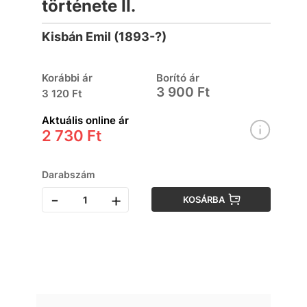
története II.
Kisbán Emil (1893-?)
Korábbi ár
Borító ár
3 900 Ft
3 120 Ft
Aktuális online ár
2 730 Ft
Darabszám
-
+
KOSÁRBA