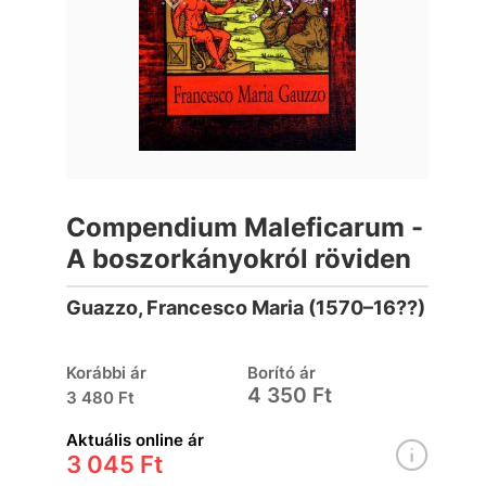
Compendium Maleficarum -
A boszorkányokról röviden
Guazzo, Francesco Maria (1570–16??)
Korábbi ár
Borító ár
4 350 Ft
3 480 Ft
Aktuális online ár
3 045 Ft