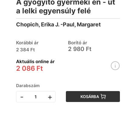
A gyógyító gyermeki én - út
a lelki egyensúly felé
Chopich, Erika J. -Paul, Margaret
Korábbi ár
Borító ár
2 980 Ft
2 384 Ft
Aktuális online ár
2 086 Ft
Darabszám
-
+
KOSÁRBA