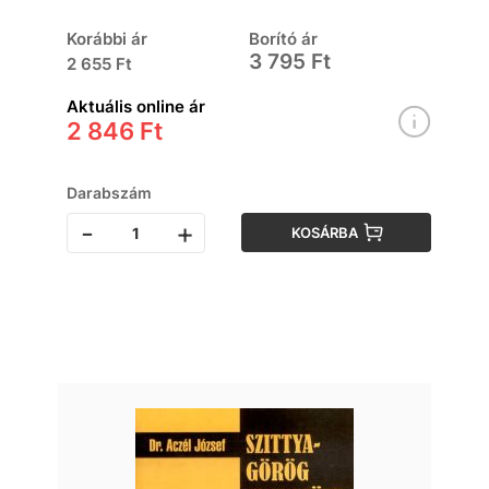
Korábbi ár
Borító ár
3 795 Ft
2 655 Ft
Aktuális online ár
2 846 Ft
Darabszám
-
+
KOSÁRBA