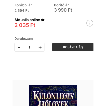
Korábbi ár
Borító ár
3 990 Ft
2 594 Ft
Aktuális online ár
2 035 Ft
Darabszám
-
+
KOSÁRBA