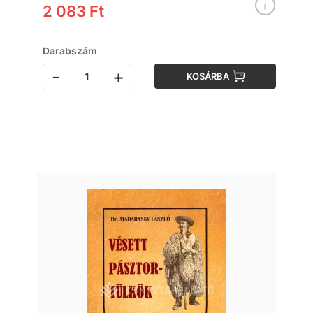
2 083 Ft
Darabszám
-
+
KOSÁRBA