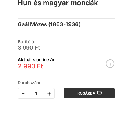
Hun és magyar mondák
Gaál Mózes (1863-1936)
Borító ár
3 990 Ft
Aktuális online ár
2 993 Ft
Darabszám
-
+
KOSÁRBA