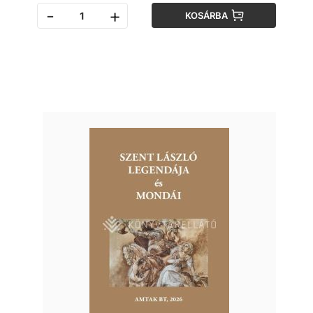
-
+
KOSÁRBA