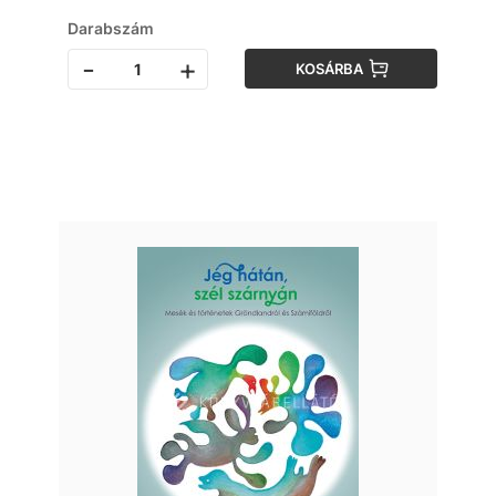
Darabszám
-
+
KOSÁRBA