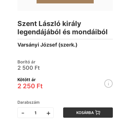
Szent László király
legendájából és mondáiból
Varsányi József (szerk.)
Borító ár
2 500 Ft
Kötött ár
2 250 Ft
Darabszám
-
+
KOSÁRBA