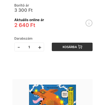
Borító ár
3 300 Ft
Aktuális online ár
2 640 Ft
Darabszám
-
+
KOSÁRBA