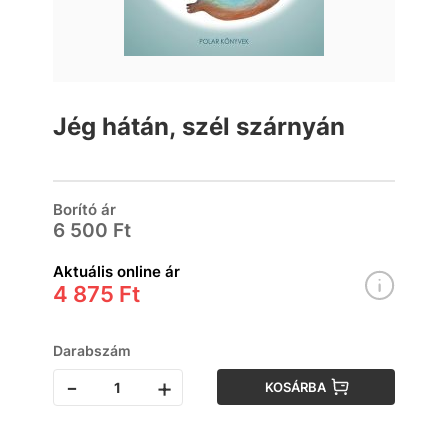
Jég hátán, szél szárnyán
Borító ár
6 500 Ft
Aktuális online ár
4 875 Ft
Darabszám
-
+
KOSÁRBA