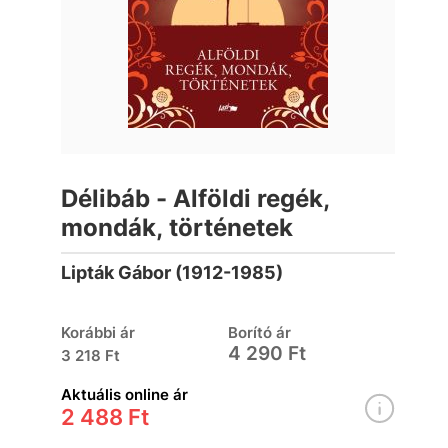
Délibáb - Alföldi regék,
mondák, történetek
Lipták Gábor (1912-1985)
Korábbi ár
Borító ár
4 290 Ft
3 218 Ft
Aktuális online ár
2 488 Ft