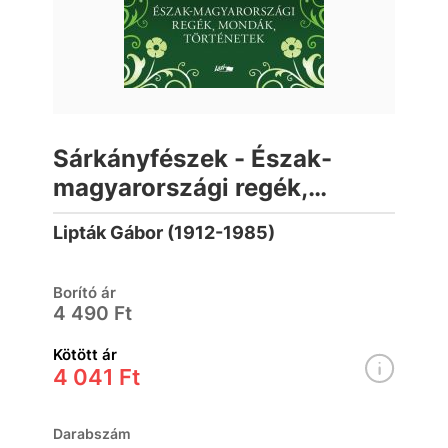
Sárkányfészek - Észak-
magyarországi regék,
mondák, történetek
Lipták Gábor (1912-1985)
Borító ár
4 490 Ft
Kötött ár
4 041 Ft
Darabszám