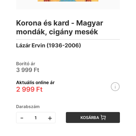
Korona és kard - Magyar
mondák, cigány mesék
Lázár Ervin (1936-2006)
Borító ár
3 999 Ft
Aktuális online ár
2 999 Ft
Darabszám
-
+
KOSÁRBA