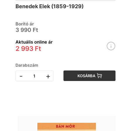
Benedek Elek (1859-1929)
Borító ár
3 990 Ft
Aktuális online ár
2 993 Ft
Darabszám
-
+
KOSÁRBA