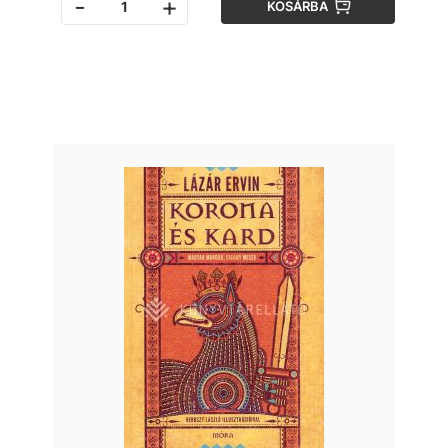
-
+
KOSÁRBA