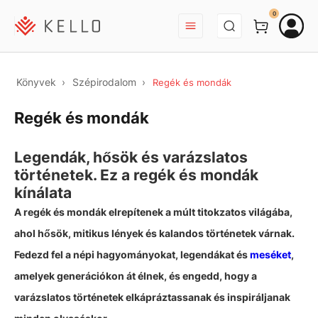
BEJELENTKEZÉS
0
Könyvek
Szépirodalom
Regék és mondák
Regék és mondák
Legendák, hősök és varázslatos
történetek. Ez a regék és mondák
kínálata
A regék és mondák elrepítenek a múlt titokzatos világába,
ahol hősök, mitikus lények és kalandos történetek várnak.
Fedezd fel a népi hagyományokat, legendákat és
meséket
,
amelyek generációkon át élnek, és engedd, hogy a
varázslatos történetek elkápráztassanak és inspiráljanak