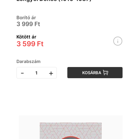
Borító ár
3 999 Ft
Kötött ár
3 599 Ft
Darabszám
-
+
KOSÁRBA