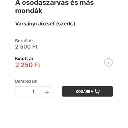
A csodaszarvas és más
mondák
Varsányi József (szerk.)
Borító ár
2 500 Ft
Kötött ár
2 250 Ft
Darabszám
-
+
KOSÁRBA