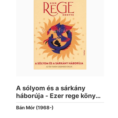
A sólyom és a sárkány
háborúja - Ezer rege könyve
- 3. rész
Bán Mór (1968-)