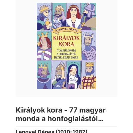
Királyok kora - 77 magyar
monda a honfoglalástól
Mátyás király koráig
Lengyel Dénes (1910-1987)