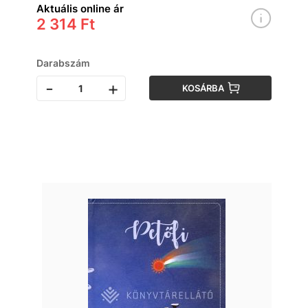
Aktuális online ár
2 314 Ft
Darabszám
-
+
KOSÁRBA