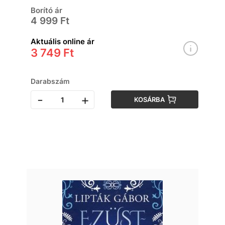
Borító ár
4 999 Ft
Aktuális online ár
3 749 Ft
Darabszám
-
+
KOSÁRBA