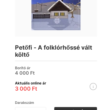
Petőfi - A folklórhőssé vált
költő
Borító ár
4 000 Ft
Aktuális online ár
3 000 Ft
Darabszám