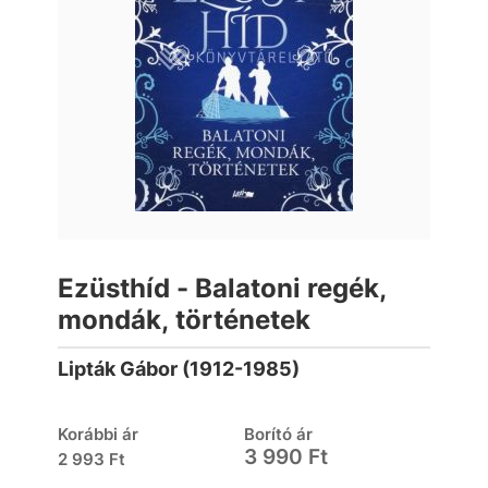
Ezüsthíd - Balatoni regék,
mondák, történetek
Lipták Gábor (1912-1985)
Korábbi ár
Borító ár
3 990 Ft
2 993 Ft