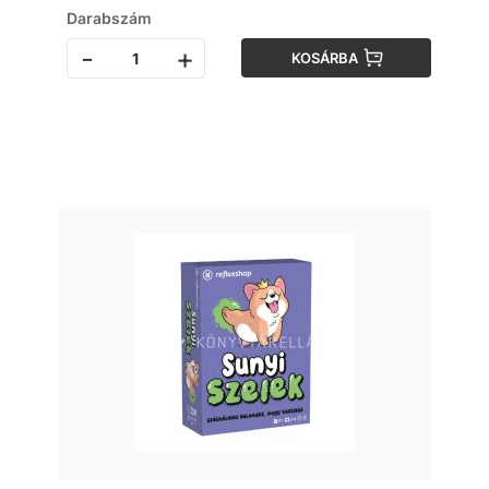
Darabszám
-
+
KOSÁRBA