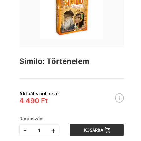
Similo: Történelem
Aktuális online ár
4 490 Ft
Darabszám
-
+
KOSÁRBA