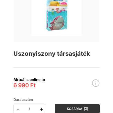
Uszonyiszony társasjáték
Aktuális online ár
6 990 Ft
Darabszám
-
+
KOSÁRBA