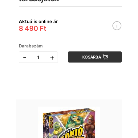
Aktuális online ár
8 490 Ft
Darabszám
-
+
KOSÁRBA