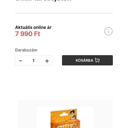
Aktuális online ár
7 990 Ft
Darabszám
-
+
KOSÁRBA