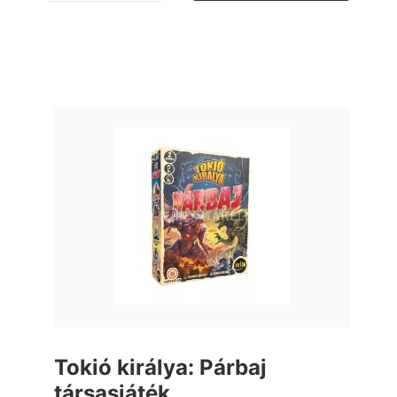
Tokió királya: Párbaj
társasjáték