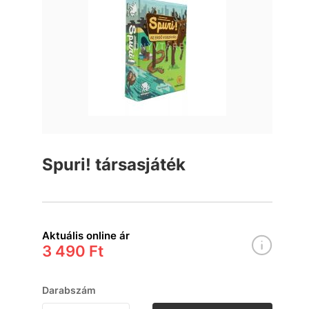
Spuri! társasjáték
Aktuális online ár
3 490 Ft
Darabszám