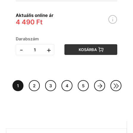
Aktuális online ár
4 490 Ft
Darabszám
-
+
KOSÁRBA
1
2
3
4
5