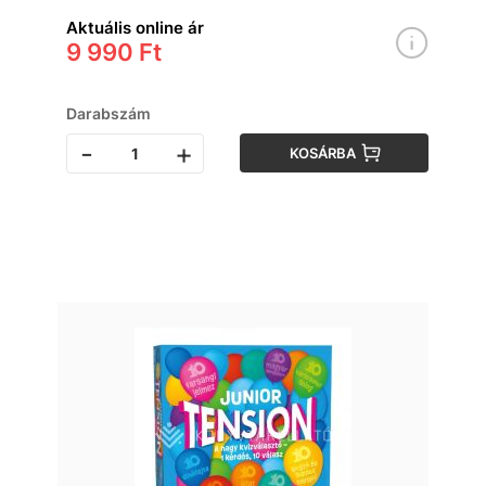
Aktuális online ár
9 990 Ft
Darabszám
-
+
KOSÁRBA