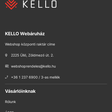
KELLO Webáruház
Webshop központi raktár címe
2225 Üllő, Zöldmező út. 2.
webshoprendeles@kello.hu
+36 1 237 6900 / 3-as mellék
Vásárlóinknak
Rólunk