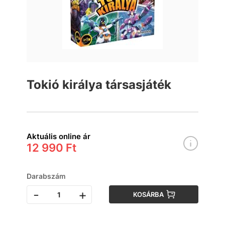
Tokió királya társasjáték
Aktuális online ár
12 990 Ft
Darabszám
-
+
KOSÁRBA