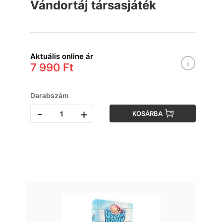
Vándortáj társasjáték
Aktuális online ár
7 990 Ft
Darabszám
-
+
KOSÁRBA