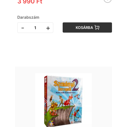
3 990 Ft
Darabszám
-
+
KOSÁRBA