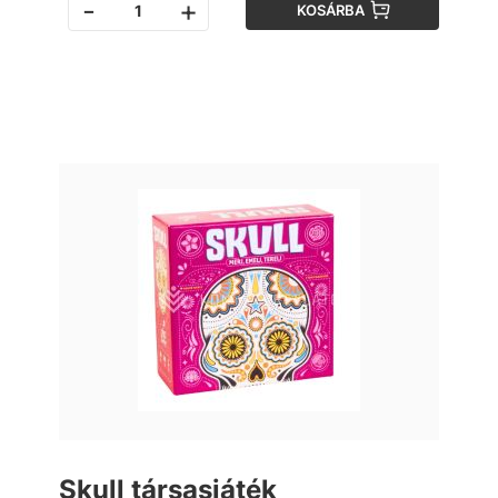
-
+
KOSÁRBA
Skull társasjáték