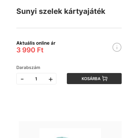
Sunyi szelek kártyajáték
Aktuális online ár
3 990 Ft
Darabszám
-
+
KOSÁRBA