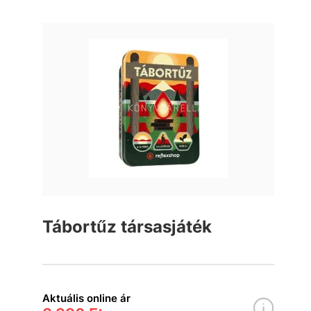
Tábortűz társasjáték
Aktuális online ár