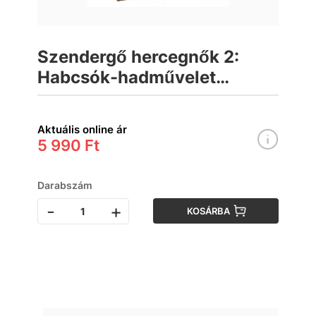
Szendergő hercegnők 2:
Habcsók-hadművelet
társasjáték
Aktuális online ár
5 990 Ft
Darabszám
-
+
KOSÁRBA