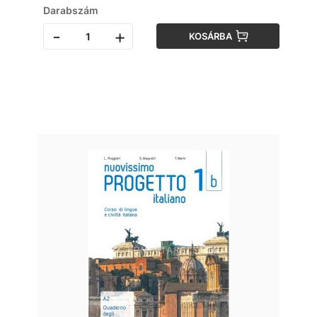
Darabszám
-
+
KOSÁRBA