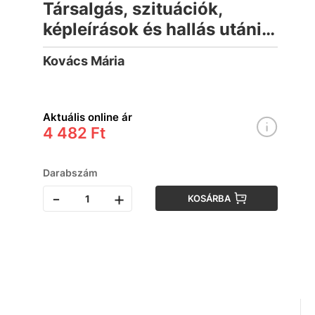
Társalgás, szituációk,
képleírások és hallás utáni
szövegértés olaszul - CD
Kovács Mária
melléklettel
Aktuális online ár
4 482 Ft
Darabszám
-
+
KOSÁRBA