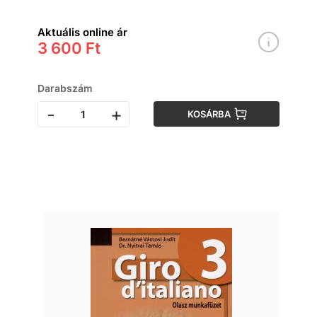
Aktuális online ár
3 600 Ft
Darabszám
-
+
KOSÁRBA