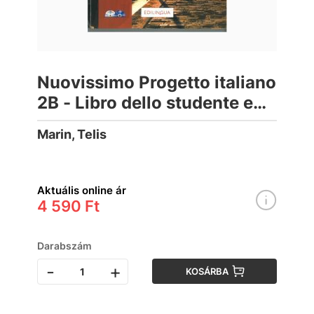
Nuovissimo Progetto italiano
2B - Libro dello studente e
Quaderno degli esercizi con
Marin, Telis
CD e DVD
Aktuális online ár
4 590 Ft
Darabszám
-
+
KOSÁRBA