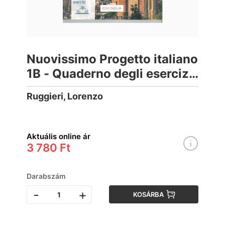
Nuovissimo Progetto italiano
1B - Quaderno degli esercizi
con DVD
Ruggieri, Lorenzo
Aktuális online ár
3 780 Ft
Darabszám
-
+
KOSÁRBA