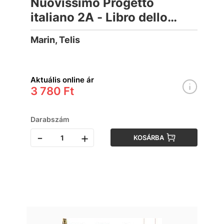
Nuovissimo Progetto
italiano 2A - Libro dello
studente con CD audio
Marin, Telis
Aktuális online ár
3 780 Ft
Darabszám
-
+
KOSÁRBA