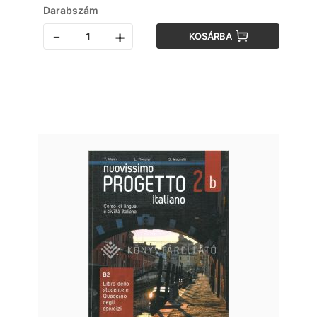
Darabszám
-
+
KOSÁRBA