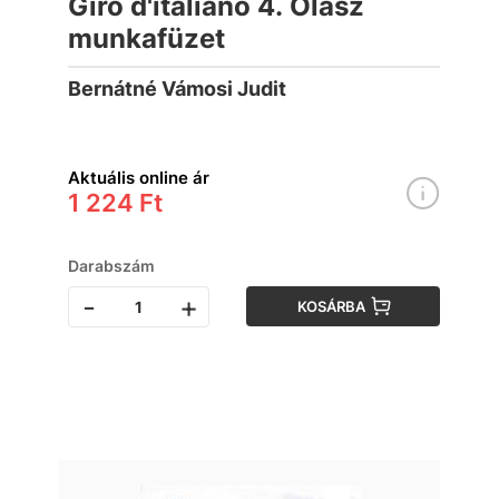
Giro d'italiano 4. Olasz
munkafüzet
Bernátné Vámosi Judit
Aktuális online ár
1 224 Ft
Darabszám
-
+
KOSÁRBA