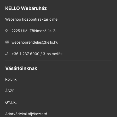
KELLO Webáruház
Webshop központi raktár címe
2225 Üllő, Zöldmező út. 2.
webshoprendeles@kello.hu
+36 1 237 6900 / 3-as mellék
Vásárlóinknak
Rólunk
ÁSZF
GY.I.K.
Adatvédelmi tájékoztató