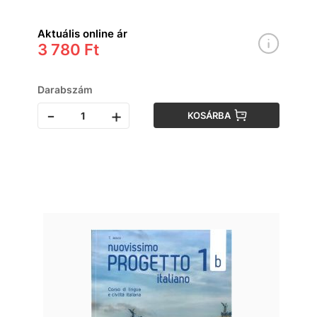
Aktuális online ár
3 780 Ft
Darabszám
-
+
KOSÁRBA