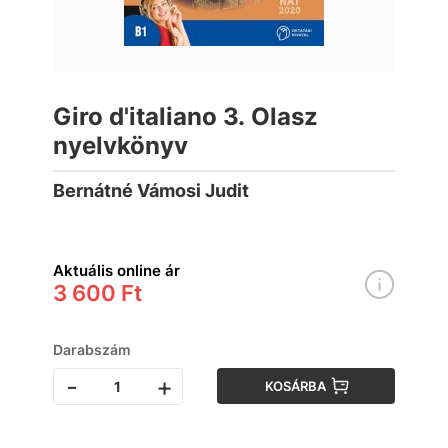
Giro d'italiano 3. Olasz
nyelvkönyv
Bernátné Vámosi Judit
Aktuális online ár
3 600 Ft
Darabszám
-
+
KOSÁRBA