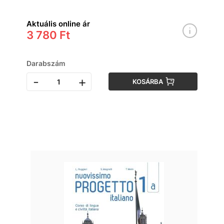
Aktuális online ár
3 780 Ft
Darabszám
-
+
KOSÁRBA