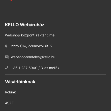
KELLO Webáruház
Webshop központi raktár címe
2225 Üllő, Zöldmező út. 2.
webshoprendeles@kello.hu
+36 1 237 6900 / 3-as mellék
Vásárlóinknak
Rólunk
ÁSZF