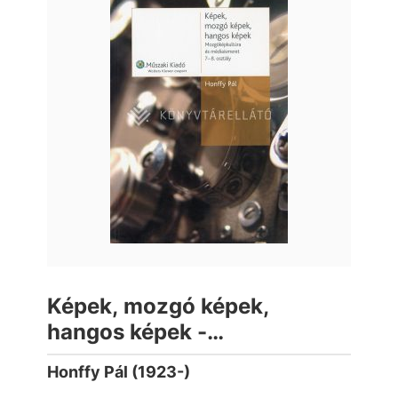
Képek, mozgó képek,
hangos képek -
Mozgóképkultúra és
Honffy Pál (1923-)
médiaismeret 7-8. osztály