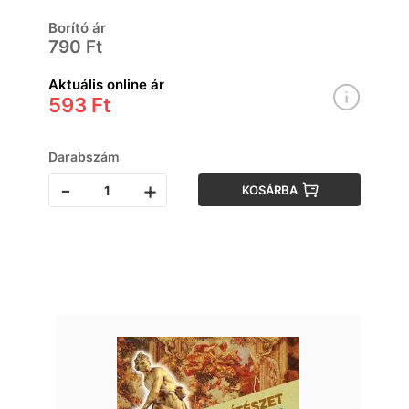
Borító ár
790 Ft
Aktuális online ár
593 Ft
Darabszám
-
+
KOSÁRBA