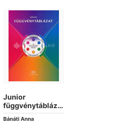
Junior
függvénytáblázat
az általános
Bánáti Anna
iskolák 5-8.
évfolyama