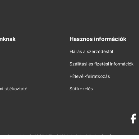
inknak
Hasznos információk
Elállás a szerződéstől
Szállítási és fizetési információk
Hírlevél-feliratkozás
i tájékoztató
Sütikezelés
Copyright © 2026 KELLO Webáruház. Minden jog fenntartva.