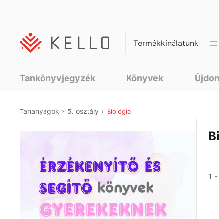
Termékkínálatunk
Tankönyvjegyzék
Könyvek
Újdo
Tananyagok
5. osztály
Biológia
B
1 