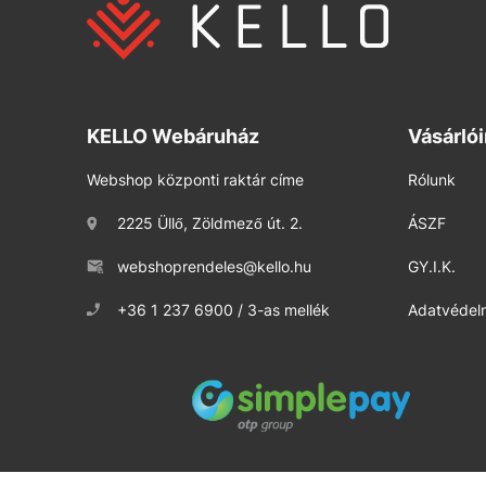
KELLO Webáruház
Vásárló
Webshop központi raktár címe
Rólunk
2225 Üllő, Zöldmező út. 2.
ÁSZF
webshoprendeles@kello.hu
GY.I.K.
+36 1 237 6900 / 3-as mellék
Adatvédelm