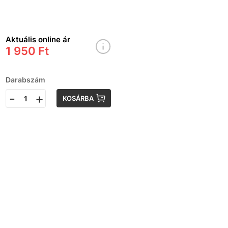
számára
Aktuális online ár
1 950 Ft
Darabszám
-
+
KOSÁRBA