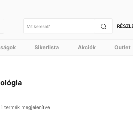
RÉSZL
nságok
Sikerlista
Akciók
Outlet
iológia
- 1 termék megjelenítve