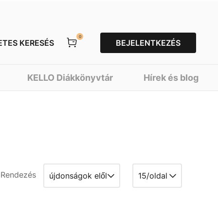
0
ETES KERESÉS
BEJELENTKEZÉS
KELLO Diákkönyvtár
Hírek és blog
Rendezés