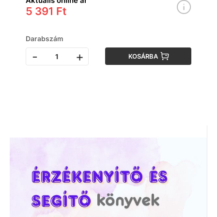
Aktuális online ár
5 391 Ft
Darabszám
-
+
KOSÁRBA