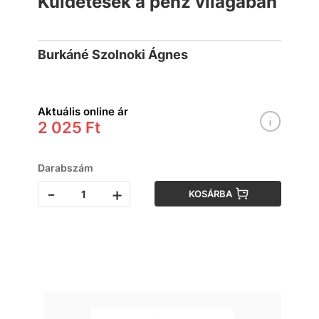
Küldetések a pénz világában
Burkáné Szolnoki Ágnes
Aktuális online ár
2 025 Ft
Darabszám
-
+
KOSÁRBA