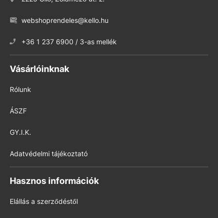
webshoprendeles@kello.hu
+36 1 237 6900 / 3-as mellék
Vásárlóinknak
Rólunk
ÁSZF
GY.I.K.
Adatvédelmi tájékoztató
Hasznos információk
Elállás a szerződéstől