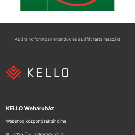
Az áraink forintban értendők és az áfát tartalmazzák!
KELLO Webáruház
Webshop központi raktár címe
2225 Üllő, Zöldmező út. 2.