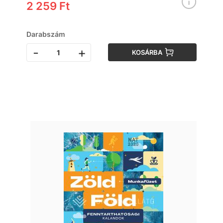
2 259 Ft
Darabszám
-
+
KOSÁRBA