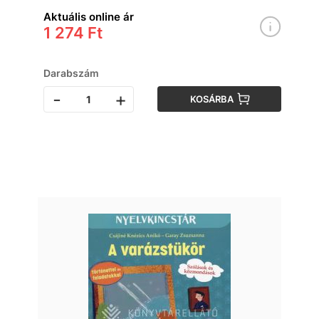
Aktuális online ár
1 274 Ft
Darabszám
-
+
KOSÁRBA