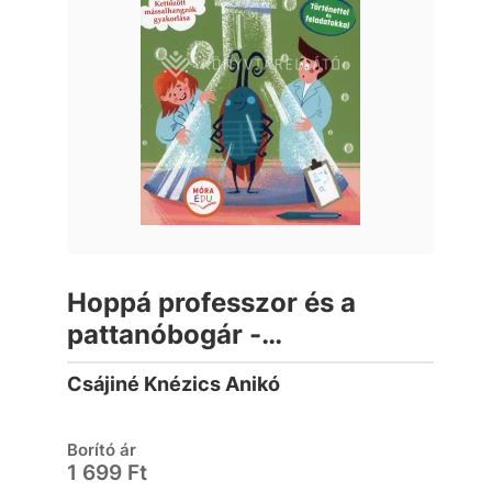
Hoppá professzor és a
pattanóbogár -
Nyelvkincstár sorozat
Csájiné Knézics Anikó
Borító ár
1 699 Ft