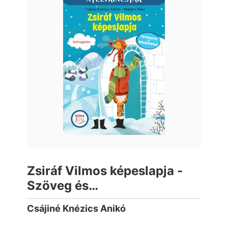
Zsiráf Vilmos képeslapja -
Szöveg és
feladatgyűjtemény a
Csájiné Knézics Anikó
szövegértés gyakorlásához