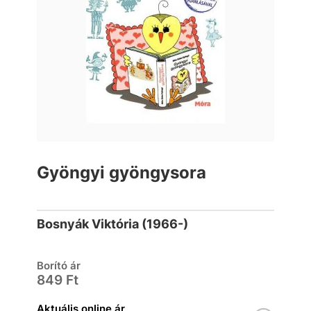
Gyöngyi gyöngysora
Bosnyák Viktória (1966-)
Borító ár
849 Ft
Aktuális online ár