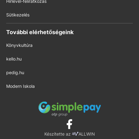
Hírlevél-feliratkozás
Sütikezelés
További elérhetőségeink
Könyvkultúra
kello.hu
pedig.hu
Modern Iskola
Készítette az
ALLWIN