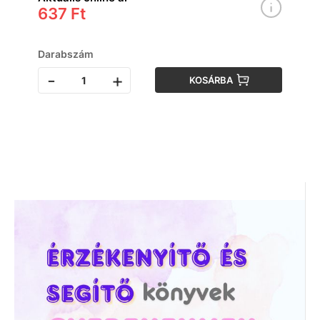
637 Ft
Darabszám
-
+
KOSÁRBA