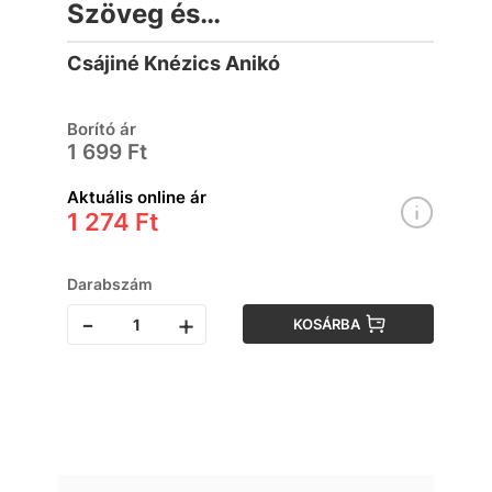
Szöveg és
feladatgyűjtemény a j-ly
Csájiné Knézics Anikó
gyakorlásához
Borító ár
1 699 Ft
Aktuális online ár
1 274 Ft
Darabszám
-
+
KOSÁRBA