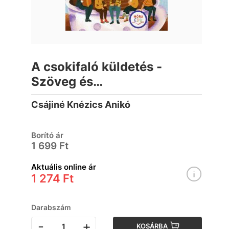
A csokifaló küldetés -
Szöveg és
feladatgyűjtemény a
Csájiné Knézics Anikó
mondatfajták
gyakorlásához
Borító ár
1 699 Ft
Aktuális online ár
1 274 Ft
Darabszám
-
+
KOSÁRBA