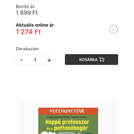
Borító ár
1 699 Ft
Aktuális online ár
1 274 Ft
Darabszám
-
+
KOSÁRBA