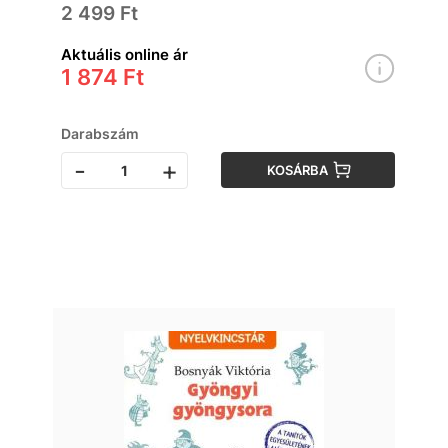
2 499 Ft
Aktuális online ár
1 874 Ft
Darabszám
-
+
KOSÁRBA