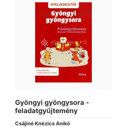
Gyöngyi gyöngysora -
feladatgyűjtemény
Csájiné Knézics Anikó