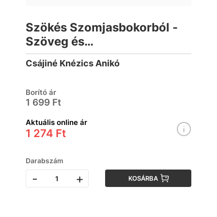
Szökés Szomjasbokorból -
Szöveg és
feladatgyűjtemény a
Csájiné Knézics Anikó
tulajdonnevek
gyakorlásához
Borító ár
1 699 Ft
Aktuális online ár
1 274 Ft
Darabszám
-
+
KOSÁRBA