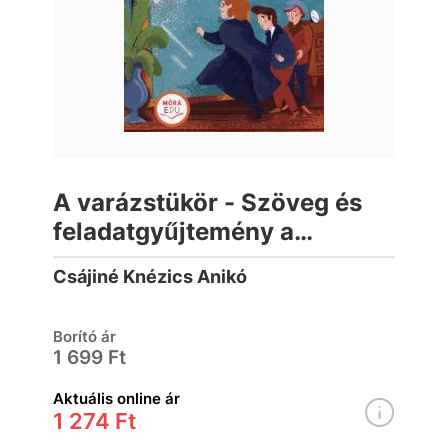
A varázstükör - Szöveg és
feladatgyűjtemény a
közmondások
Csájiné Knézics Anikó
gyakorlásához
Borító ár
1 699 Ft
Aktuális online ár
1 274 Ft