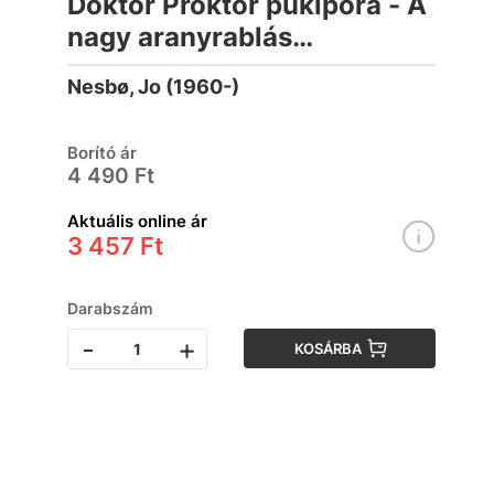
Doktor Proktor pukipora - A
nagy aranyrablás
(hangoskönyv)
Nesbø, Jo (1960-)
Borító ár
4 490 Ft
Aktuális online ár
3 457 Ft
Darabszám
-
+
KOSÁRBA