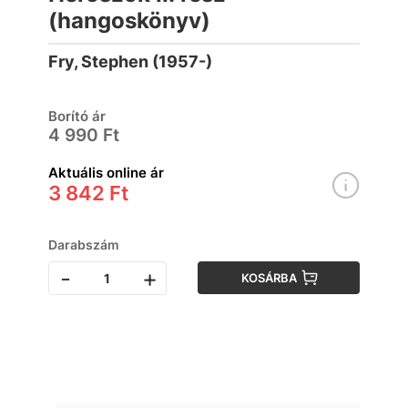
(hangoskönyv)
Fry, Stephen (1957-)
Borító ár
4 990 Ft
Aktuális online ár
3 842 Ft
Darabszám
-
+
KOSÁRBA