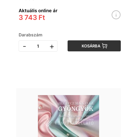
Aktuális online ár
3 743 Ft
Darabszám
-
+
KOSÁRBA