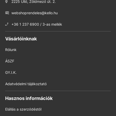
2225 Üllő, Zöldmező út. 2.
webshoprendeles@kello.hu
+36 1 237 6900 / 3-as mellék
Vásárlóinknak
Rólunk
ÁSZF
GY.I.K.
Adatvédelmi tájékoztató
Hasznos információk
Elállás a szerződéstől