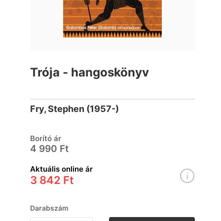
Trója - hangoskönyv
Fry, Stephen (1957-)
Borító ár
4 990 Ft
Aktuális online ár
3 842 Ft
Darabszám