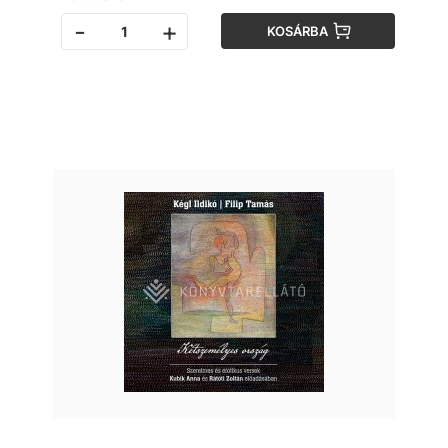
-
+
KOSÁRBA