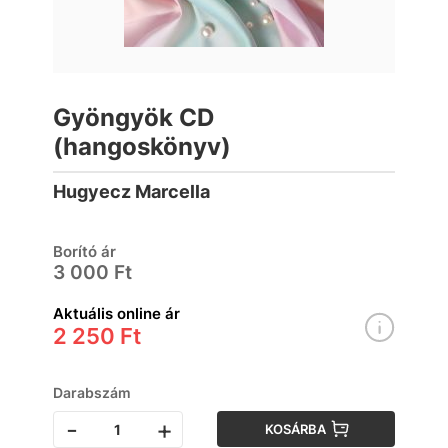
Gyöngyök CD
(hangoskönyv)
Hugyecz Marcella
Borító ár
3 000 Ft
Aktuális online ár
2 250 Ft
Darabszám
-
+
KOSÁRBA