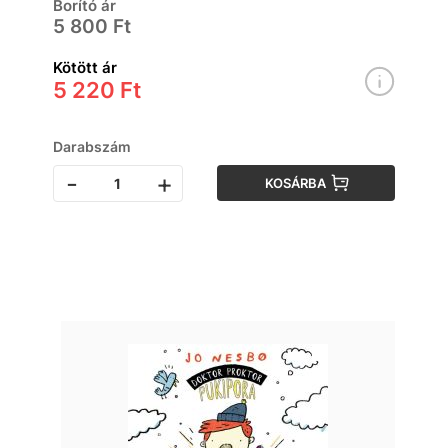
Borító ár
5 800 Ft
Kötött ár
5 220 Ft
Darabszám
-
+
KOSÁRBA