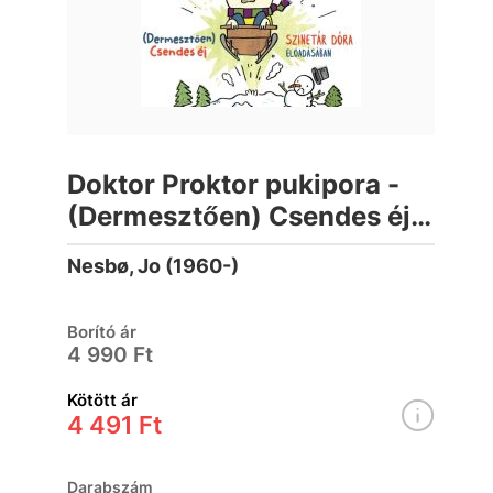
Doktor Proktor pukipora -
(Dermesztően) Csendes éj
(hangoskönyv)
Nesbø, Jo (1960-)
Borító ár
4 990 Ft
Kötött ár
4 491 Ft
Darabszám