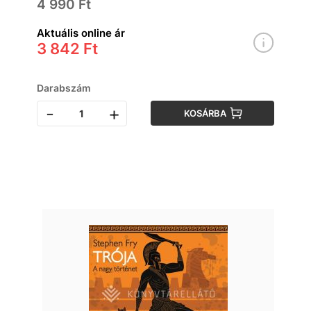
4 990 Ft
Aktuális online ár
3 842 Ft
Darabszám
-
+
KOSÁRBA