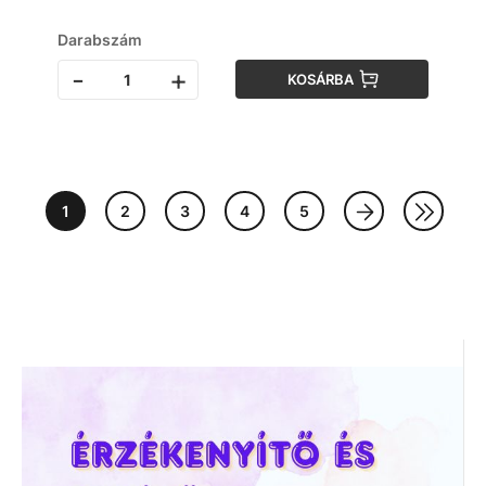
Darabszám
-
+
KOSÁRBA
1
2
3
4
5