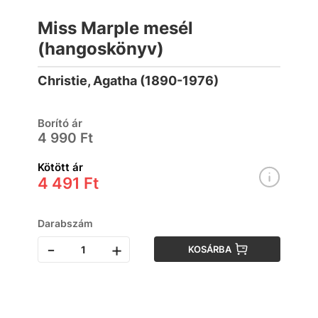
Miss Marple mesél
(hangoskönyv)
Christie, Agatha (1890-1976)
Borító ár
4 990 Ft
Kötött ár
4 491 Ft
Darabszám
-
+
KOSÁRBA