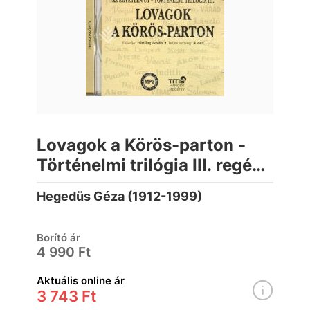
Lovagok a Körös-parton -
Történelmi trilógia III. regény
(hangoskönyv)
Hegedüs Géza (1912-1999)
Borító ár
4 990 Ft
Aktuális online ár
3 743 Ft