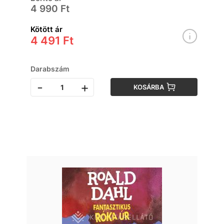
4 990 Ft
Kötött ár
4 491 Ft
Darabszám
-
+
KOSÁRBA