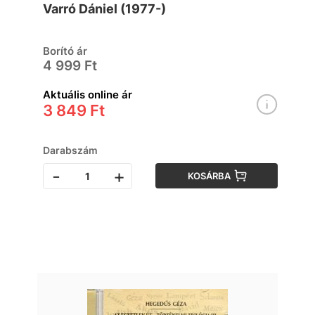
Varró Dániel (1977-)
Borító ár
4 999 Ft
Aktuális online ár
3 849 Ft
Darabszám
-
+
KOSÁRBA