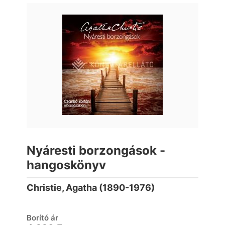
Nyáresti borzongások -
hangoskönyv
Christie, Agatha (1890-1976)
Borító ár