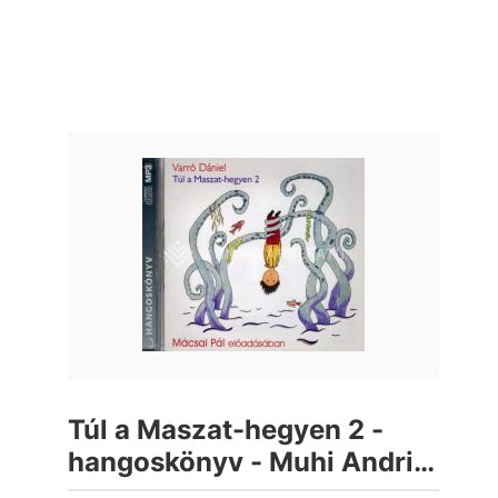
Túl a Maszat-hegyen 2 -
hangoskönyv - Muhi Andris
és az ordított világ