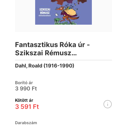
Fantasztikus Róka úr -
Szikszai Rémusz
előadásában ( hangoskönyv
Dahl, Roald (1916-1990)
)
Borító ár
3 990 Ft
Kötött ár
3 591 Ft
Darabszám