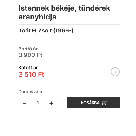
Istennek békéje, tündérek
aranyhídja
Toót H. Zsolt (1966-)
Borító ár
3 900 Ft
Kötött ár
3 510 Ft
Darabszám
-
+
KOSÁRBA