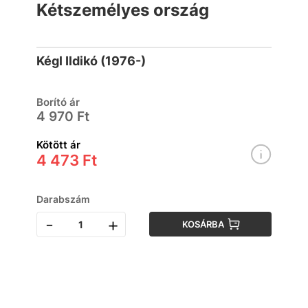
Kétszemélyes ország
Kégl Ildikó (1976-)
Borító ár
4 970 Ft
Kötött ár
4 473 Ft
Darabszám
-
+
KOSÁRBA