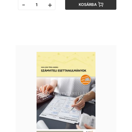
-
+
KOSÁRBA