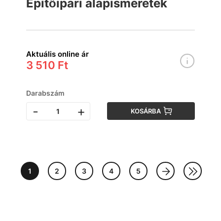
Építőipari alapismeretek
Aktuális online ár
3 510 Ft
Darabszám
-
+
KOSÁRBA
1
2
3
4
5