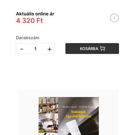
Aktuális online ár
4 320 Ft
Darabszám
-
+
KOSÁRBA