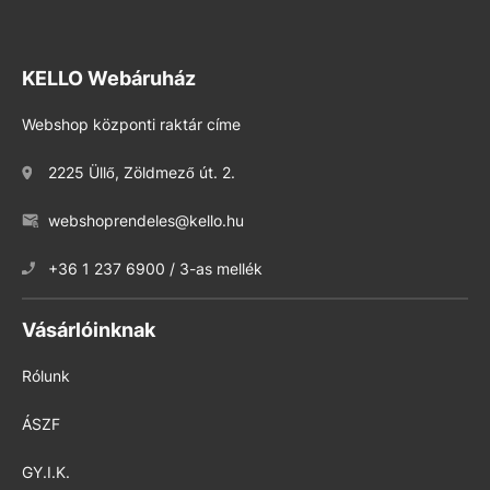
KELLO Webáruház
Webshop központi raktár címe
2225 Üllő, Zöldmező út. 2.
webshoprendeles@kello.hu
+36 1 237 6900 / 3-as mellék
Vásárlóinknak
Rólunk
ÁSZF
GY.I.K.