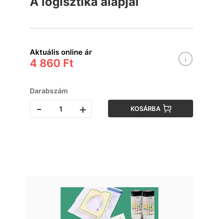
A logisztika alapjai
Aktuális online ár
4 860 Ft
Darabszám
-
+
KOSÁRBA