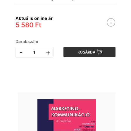
3.
Aktuális online ár
5 580 Ft
Darabszám
-
+
KOSÁRBA