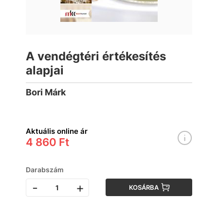
A vendégtéri értékesítés
alapjai
Bori Márk
Aktuális online ár
4 860 Ft
Darabszám
-
+
KOSÁRBA