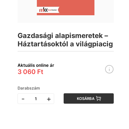
Gazdasági alapismeretek –
Háztartásoktól a világpiacig
Aktuális online ár
3 060 Ft
Darabszám
-
+
KOSÁRBA