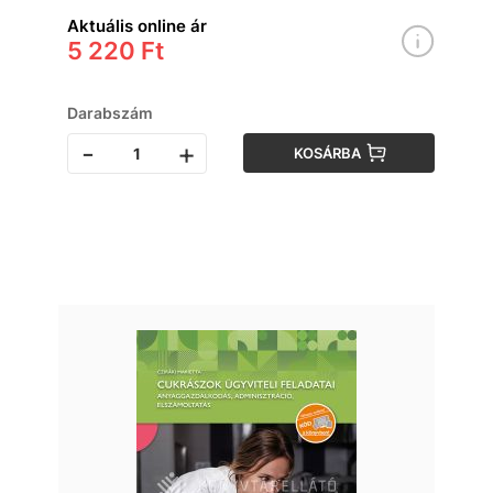
Aktuális online ár
5 220 Ft
Darabszám
-
+
KOSÁRBA