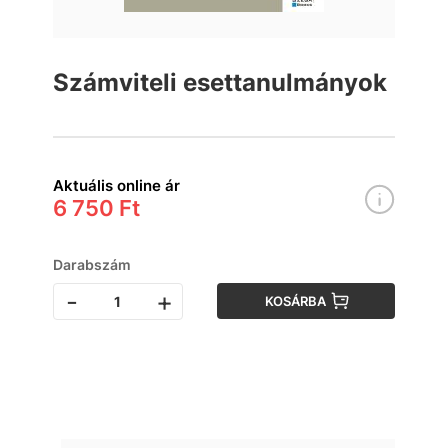
Számviteli esettanulmányok
Aktuális online ár
6 750 Ft
Darabszám
-
+
KOSÁRBA