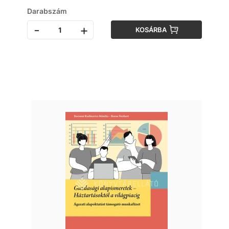
Darabszám
-
+
KOSÁRBA