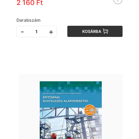
2 160 Ft
Darabszám
-
+
KOSÁRBA