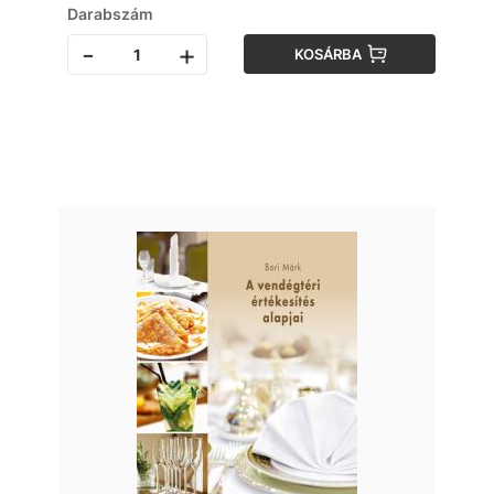
Darabszám
-
+
KOSÁRBA