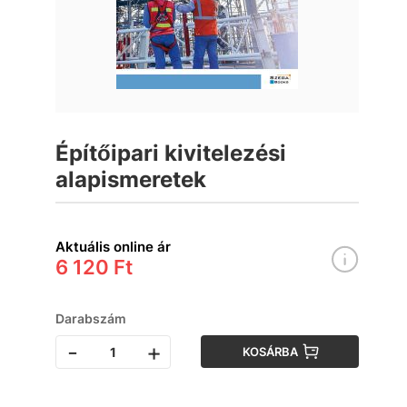
Építőipari kivitelezési
alapismeretek
Aktuális online ár
6 120 Ft
Darabszám
-
+
KOSÁRBA