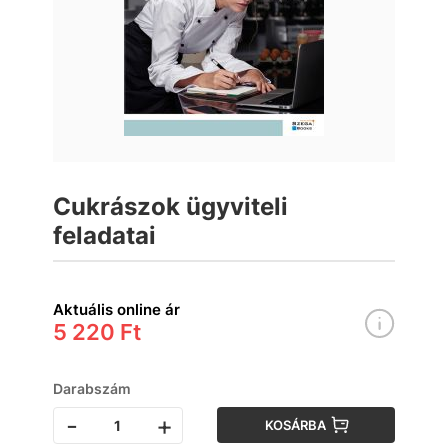
Cukrászok ügyviteli
feladatai
Aktuális online ár
5 220 Ft
Darabszám
-
+
KOSÁRBA