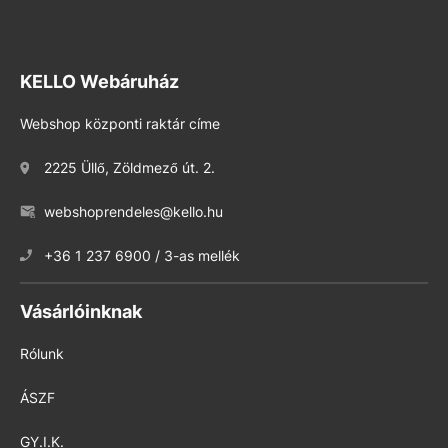
KELLO Webáruház
Webshop központi raktár címe
2225 Üllő, Zöldmező út. 2.
webshoprendeles@kello.hu
+36 1 237 6900 / 3-as mellék
Vásárlóinknak
Rólunk
ÁSZF
GY.I.K.