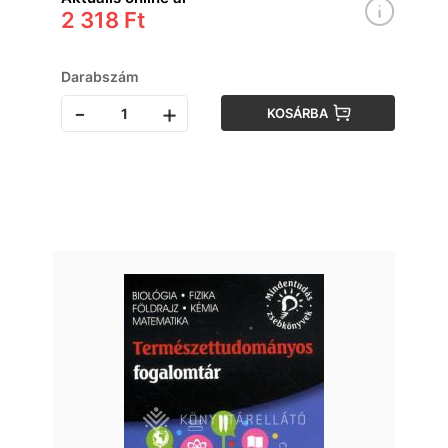
2 318 Ft
Darabszám
-
+
KOSÁRBA