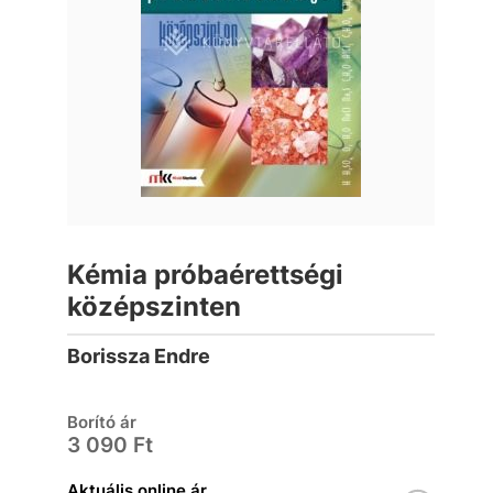
Kémia próbaérettségi
középszinten
Borissza Endre
Borító ár
3 090 Ft
Aktuális online ár