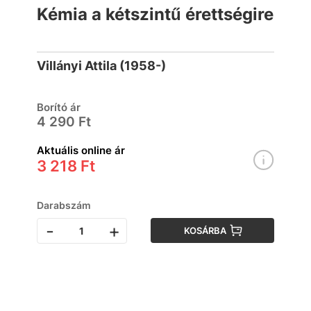
Kémia a kétszintű érettségire
Villányi Attila (1958-)
Borító ár
4 290 Ft
Aktuális online ár
3 218 Ft
Darabszám
-
+
KOSÁRBA