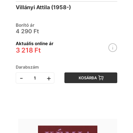
Villányi Attila (1958-)
Borító ár
4 290 Ft
Aktuális online ár
3 218 Ft
Darabszám
-
+
KOSÁRBA