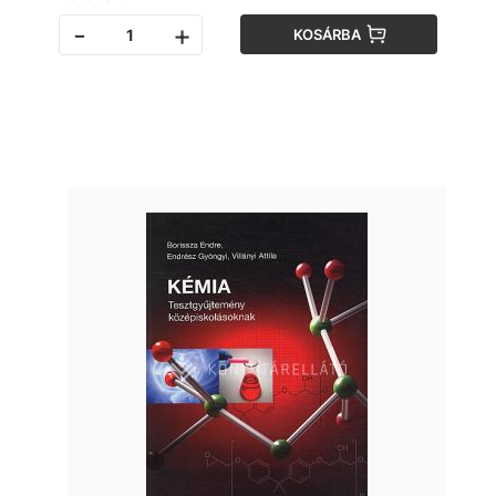
-
+
KOSÁRBA