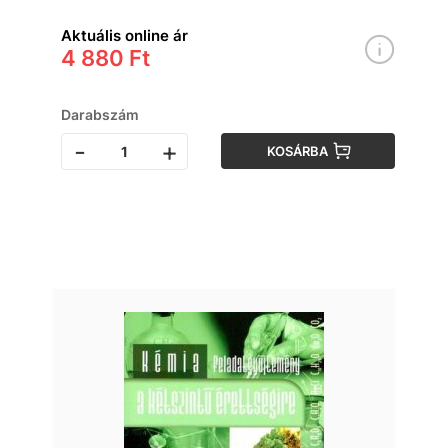
Aktuális online ár
4 880 Ft
Darabszám
-
+
KOSÁRBA