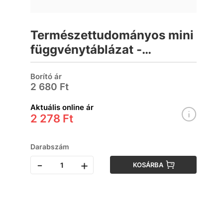
Természettudományos mini
függvénytáblázat -
matematika, fizika, kémia,
földrajz, biológia
Borító ár
2 680 Ft
Aktuális online ár
2 278 Ft
Darabszám
-
+
KOSÁRBA