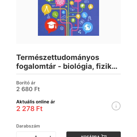
Természettudományos
fogalomtár - biológia, fizika,
földrajz, kémia, matematika
Borító ár
2 680 Ft
Aktuális online ár
2 278 Ft
Darabszám