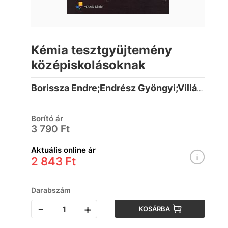
Kémia tesztgyüjtemény
középiskolásoknak
Borissza Endre;Endrész Gyöngyi;Villányi Attila (1958-)
Borító ár
3 790 Ft
Aktuális online ár
2 843 Ft
Darabszám
-
+
KOSÁRBA