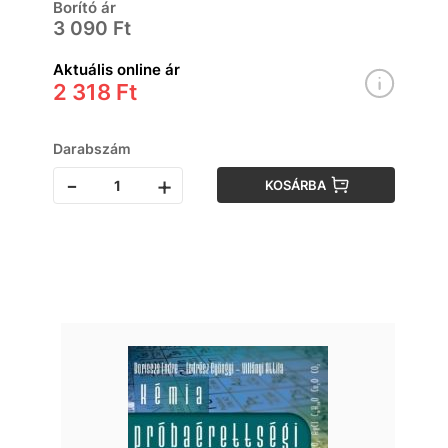
Borító ár
3 090 Ft
Aktuális online ár
2 318 Ft
Darabszám
-
+
KOSÁRBA