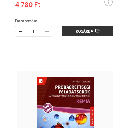
4 780 Ft
Darabszám
-
+
KOSÁRBA