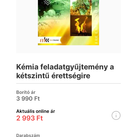
Kémia feladatgyűjtemény a
kétszintű érettségire
Borító ár
3 990 Ft
Aktuális online ár
2 993 Ft
Darabszám