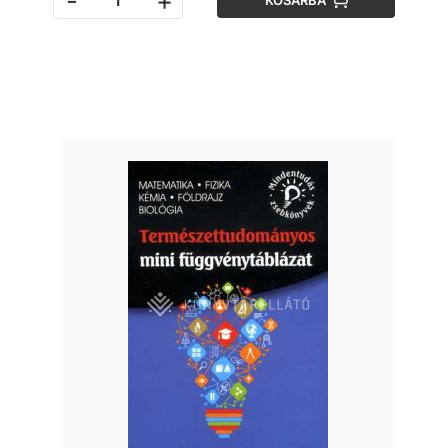
-
+
KOSÁRBA