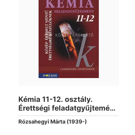
Kémia 11-12. osztály.
Érettségi feladatgyűjtemény
közép -és emelt szintű
Rózsahegyi Márta (1939-)
érettségihez