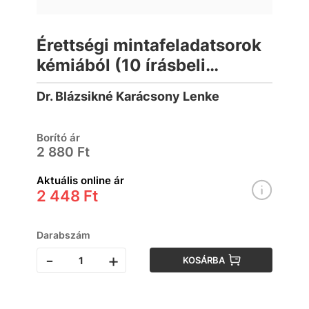
Érettségi mintafeladatsorok
kémiából (10 írásbeli
középszintű feladatsor) -
Dr. Blázsikné Karácsony Lenke
2017-től érvényes
Borító ár
2 880 Ft
Aktuális online ár
2 448 Ft
Darabszám
-
+
KOSÁRBA