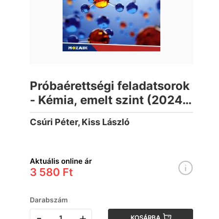
Próbaérettségi feladatsorok
- Kémia, emelt szint (2024-
től érvényes
Csúri Péter, Kiss László
követelmények)
Aktuális online ár
3 580 Ft
Darabszám
-
+
KOSÁRBA