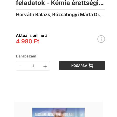
feladatok - Kémia érettségire
készülőknek (2024-től
Horváth Balázs, Rózsahegyi Márta Dr., Tamássyiné Dr. Wajand Judit
érvényes követelmények)
Aktuális online ár
4 980 Ft
Darabszám
-
+
KOSÁRBA