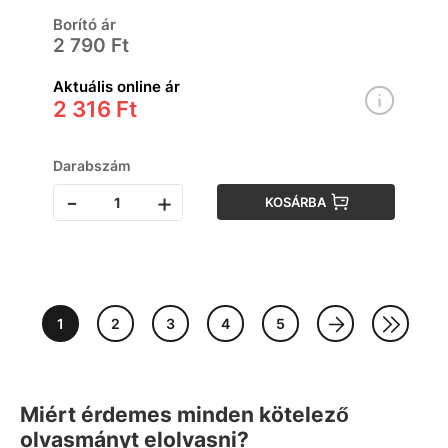
Borító ár
2 790 Ft
Aktuális online ár
2 316 Ft
Darabszám
-
+
KOSÁRBA
1
2
3
4
5
Miért érdemes minden kötelező
olvasmányt elolvasni?