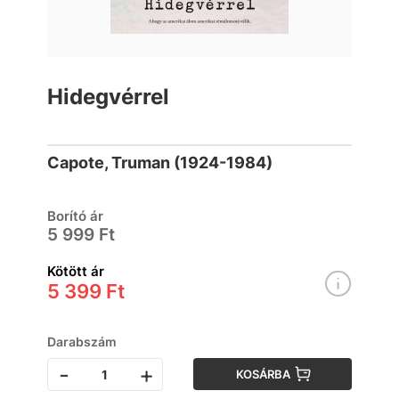
Hidegvérrel
Capote, Truman (1924-1984)
Borító ár
5 999 Ft
Kötött ár
5 399 Ft
Darabszám
-
+
KOSÁRBA