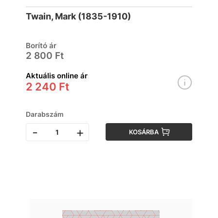
Twain, Mark (1835-1910)
Borító ár
2 800 Ft
Aktuális online ár
2 240 Ft
Darabszám
-
+
KOSÁRBA