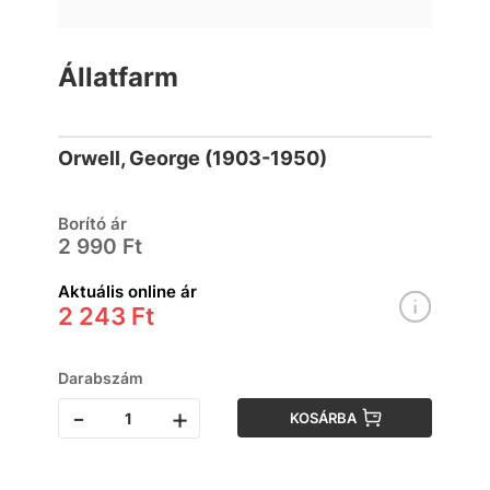
Állatfarm
Orwell, George (1903-1950)
Borító ár
2 990 Ft
Aktuális online ár
2 243 Ft
Darabszám
-
+
KOSÁRBA