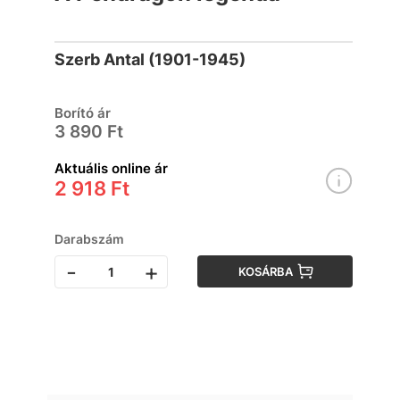
Szerb Antal (1901-1945)
Borító ár
3 890 Ft
Aktuális online ár
2 918 Ft
Darabszám
-
+
KOSÁRBA