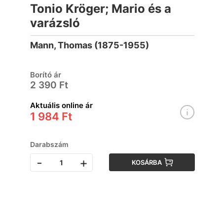
Tonio Kröger; Mario és a
varázsló
Mann, Thomas (1875-1955)
Borító ár
2 390 Ft
Aktuális online ár
1 984 Ft
Darabszám
-
+
KOSÁRBA