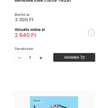
Benedek Elek (1859-1929)
Borító ár
3 300 Ft
Aktuális online ár
2 640 Ft
Darabszám
-
+
KOSÁRBA