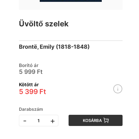
Üvöltő szelek
Brontë, Emily (1818-1848)
Borító ár
5 999 Ft
Kötött ár
5 399 Ft
Darabszám
-
+
KOSÁRBA