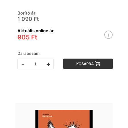
Borító ár
1 090 Ft
Aktuális online ár
905 Ft
Darabszám
-
+
KOSÁRBA