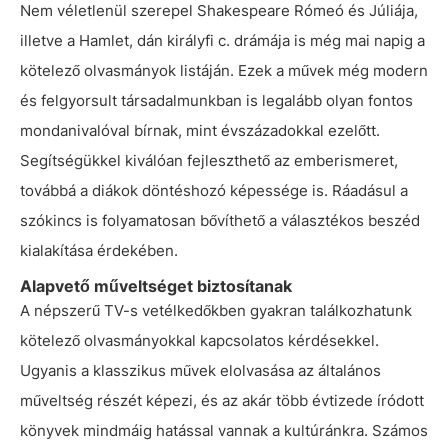
Nem véletlenül szerepel Shakespeare Rómeó és Júliája,
illetve a Hamlet, dán királyfi c. drámája is még mai napig a
kötelező olvasmányok listáján. Ezek a művek még modern
és felgyorsult társadalmunkban is legalább olyan fontos
mondanivalóval bírnak, mint évszázadokkal ezelőtt.
Segítségükkel kiválóan fejleszthető az emberismeret,
továbbá a diákok döntéshozó képessége is. Ráadásul a
szókincs is folyamatosan bővíthető a választékos beszéd
kialakítása érdekében.
Alapvető műveltséget biztosítanak
A népszerű TV-s vetélkedőkben gyakran találkozhatunk
kötelező olvasmányokkal kapcsolatos kérdésekkel.
Ugyanis a klasszikus művek elolvasása az általános
műveltség részét képezi, és az akár több évtizede íródott
könyvek mindmáig hatással vannak a kultúránkra. Számos