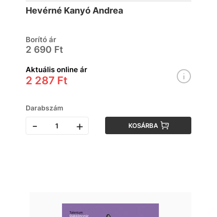
Viktória regényéhez
Hevérné Kanyó Andrea
Borító ár
2 690 Ft
Aktuális online ár
2 287 Ft
Darabszám
-
+
KOSÁRBA