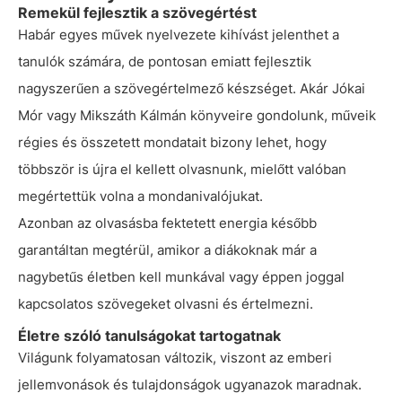
Remekül fejlesztik a szövegértést
Habár egyes művek nyelvezete kihívást jelenthet a
tanulók számára, de pontosan emiatt fejlesztik
nagyszerűen a szövegértelmező készséget. Akár Jókai
Mór vagy Mikszáth Kálmán könyveire gondolunk, műveik
régies és összetett mondatait bizony lehet, hogy
többször is újra el kellett olvasnunk, mielőtt valóban
megértettük volna a mondanivalójukat.
Azonban az olvasásba fektetett energia később
garantáltan megtérül, amikor a diákoknak már a
nagybetűs életben kell munkával vagy éppen joggal
kapcsolatos szövegeket olvasni és értelmezni.
Életre szóló tanulságokat tartogatnak
Világunk folyamatosan változik, viszont az emberi
jellemvonások és tulajdonságok ugyanazok maradnak.