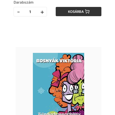
Darabszám
-
+
KOSÁRBA