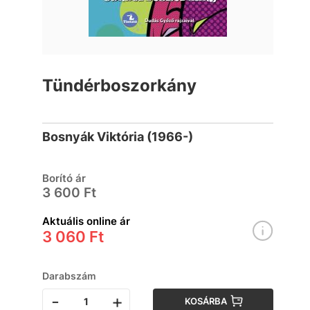
Tündérboszorkány
Bosnyák Viktória (1966-)
Borító ár
3 600 Ft
Aktuális online ár
3 060 Ft
Darabszám
-
+
KOSÁRBA